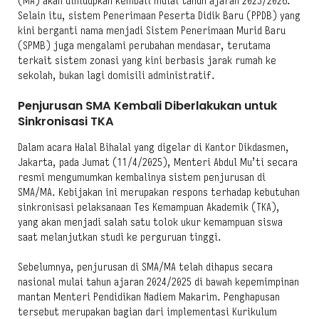
(MA) akan dihidupkan kembali mulai tahun ajaran 2025/2026.
Selain itu, sistem Penerimaan Peserta Didik Baru (PPDB) yang
kini berganti nama menjadi Sistem Penerimaan Murid Baru
(SPMB) juga mengalami perubahan mendasar, terutama
terkait sistem zonasi yang kini berbasis jarak rumah ke
sekolah, bukan lagi domisili administratif.
Penjurusan SMA Kembali Diberlakukan untuk
Sinkronisasi TKA
Dalam acara Halal Bihalal yang digelar di Kantor Dikdasmen,
Jakarta, pada Jumat (11/4/2025), Menteri Abdul Mu’ti secara
resmi mengumumkan kembalinya sistem penjurusan di
SMA/MA. Kebijakan ini merupakan respons terhadap kebutuhan
sinkronisasi pelaksanaan Tes Kemampuan Akademik (TKA),
yang akan menjadi salah satu tolok ukur kemampuan siswa
saat melanjutkan studi ke perguruan tinggi.
Sebelumnya, penjurusan di SMA/MA telah dihapus secara
nasional mulai tahun ajaran 2024/2025 di bawah kepemimpinan
mantan Menteri Pendidikan Nadiem Makarim. Penghapusan
tersebut merupakan bagian dari implementasi Kurikulum