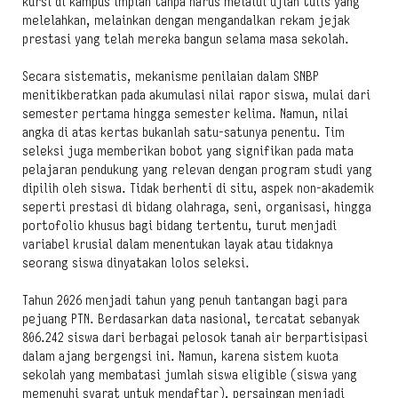
kursi di kampus impian tanpa harus melalui ujian tulis yang
melelahkan, melainkan dengan mengandalkan rekam jejak
prestasi yang telah mereka bangun selama masa sekolah.
Secara sistematis, mekanisme penilaian dalam SNBP
menitikberatkan pada akumulasi nilai rapor siswa, mulai dari
semester pertama hingga semester kelima. Namun, nilai
angka di atas kertas bukanlah satu-satunya penentu. Tim
seleksi juga memberikan bobot yang signifikan pada mata
pelajaran pendukung yang relevan dengan program studi yang
dipilih oleh siswa. Tidak berhenti di situ, aspek non-akademik
seperti prestasi di bidang olahraga, seni, organisasi, hingga
portofolio khusus bagi bidang tertentu, turut menjadi
variabel krusial dalam menentukan layak atau tidaknya
seorang siswa dinyatakan lolos seleksi.
Tahun 2026 menjadi tahun yang penuh tantangan bagi para
pejuang PTN. Berdasarkan data nasional, tercatat sebanyak
806.242 siswa dari berbagai pelosok tanah air berpartisipasi
dalam ajang bergengsi ini. Namun, karena sistem kuota
sekolah yang membatasi jumlah siswa eligible (siswa yang
memenuhi syarat untuk mendaftar), persaingan menjadi