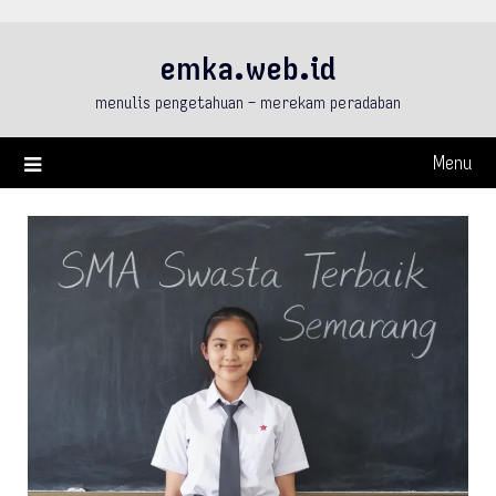
Skip
to
emka.web.id
content
menulis pengetahuan – merekam peradaban
Menu