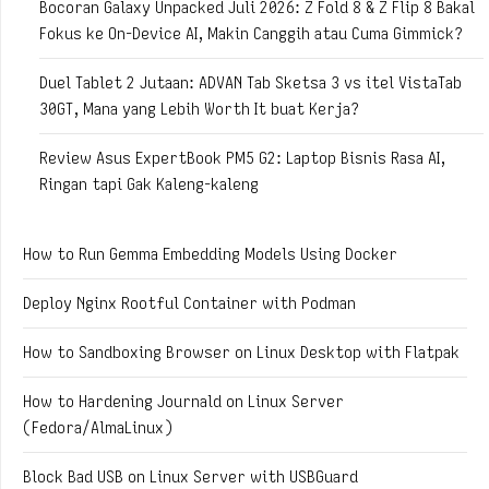
Bocoran Galaxy Unpacked Juli 2026: Z Fold 8 & Z Flip 8 Bakal
Fokus ke On-Device AI, Makin Canggih atau Cuma Gimmick?
Duel Tablet 2 Jutaan: ADVAN Tab Sketsa 3 vs itel VistaTab
30GT, Mana yang Lebih Worth It buat Kerja?
Review Asus ExpertBook PM5 G2: Laptop Bisnis Rasa AI,
Ringan tapi Gak Kaleng-kaleng
How to Run Gemma Embedding Models Using Docker
Deploy Nginx Rootful Container with Podman
How to Sandboxing Browser on Linux Desktop with Flatpak
How to Hardening Journald on Linux Server
(Fedora/AlmaLinux)
Block Bad USB on Linux Server with USBGuard