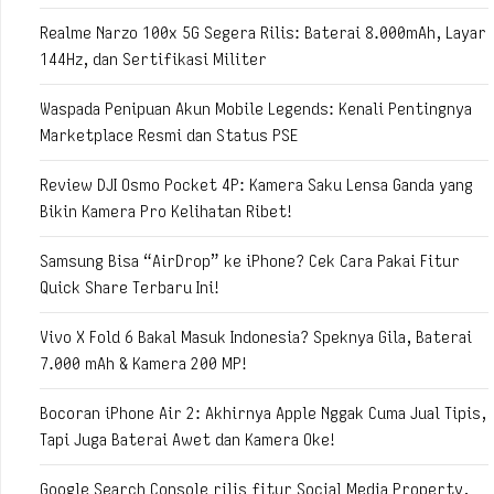
Realme Narzo 100x 5G Segera Rilis: Baterai 8.000mAh, Layar
144Hz, dan Sertifikasi Militer
Waspada Penipuan Akun Mobile Legends: Kenali Pentingnya
Marketplace Resmi dan Status PSE
Review DJI Osmo Pocket 4P: Kamera Saku Lensa Ganda yang
Bikin Kamera Pro Kelihatan Ribet!
Samsung Bisa “AirDrop” ke iPhone? Cek Cara Pakai Fitur
Quick Share Terbaru Ini!
Vivo X Fold 6 Bakal Masuk Indonesia? Speknya Gila, Baterai
7.000 mAh & Kamera 200 MP!
Bocoran iPhone Air 2: Akhirnya Apple Nggak Cuma Jual Tipis,
Tapi Juga Baterai Awet dan Kamera Oke!
Google Search Console rilis fitur Social Media Property,