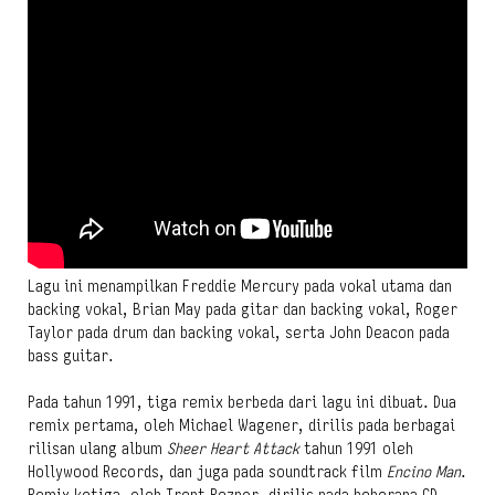
Lagu ini menampilkan Freddie Mercury pada vokal utama dan
backing vokal, Brian May pada gitar dan backing vokal, Roger
Taylor pada drum dan backing vokal, serta John Deacon pada
bass guitar.
Pada tahun 1991, tiga remix berbeda dari lagu ini dibuat. Dua
remix pertama, oleh Michael Wagener, dirilis pada berbagai
rilisan ulang album
Sheer Heart Attack
tahun 1991 oleh
Hollywood Records, dan juga pada soundtrack film
Encino Man
.