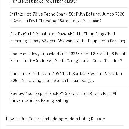
Perlu Ribet Bawa Powerbank Lagi?
Infinix Hot 70 vs Tecno Spark 50: Pilih Baterai Jumbo 7000
mAh atau Fast Charging 45W di Harga 2 Jutaan?
Gak Perlu HP Mahal buat Pake AI: Intip Fitur Canggih di
Samsung Galaxy A37 dan A57 yang Bikin Hidup Lebih Gampang
Bocoran Galaxy Unpacked Juli 2026: Z Fold 8 & Z Flip 8 Bakal
Fokus ke On-Device AI, Makin Canggih atau Cuma Gimmick?
Duel Tablet 2 Jutaan: ADVAN Tab Sketsa 3 vs itel VistaTab
30GT, Mana yang Lebih Worth It buat Kerja?
Review Asus ExpertBook PM5 G2: Laptop Bisnis Rasa AI,
Ringan tapi Gak Kaleng-kaleng
How to Run Gemma Embedding Models Using Docker