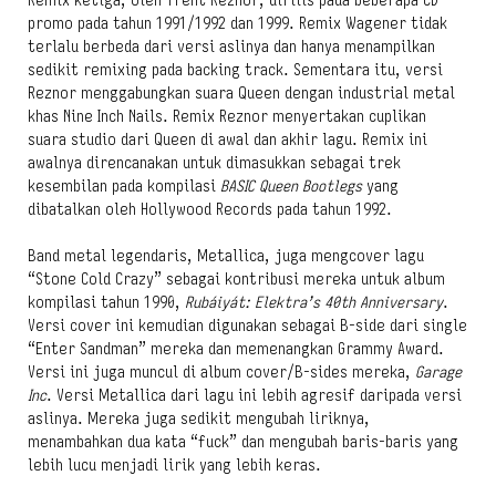
Remix ketiga, oleh Trent Reznor, dirilis pada beberapa CD
promo pada tahun 1991/1992 dan 1999. Remix Wagener tidak
terlalu berbeda dari versi aslinya dan hanya menampilkan
sedikit remixing pada backing track. Sementara itu, versi
Reznor menggabungkan suara Queen dengan industrial metal
khas Nine Inch Nails. Remix Reznor menyertakan cuplikan
suara studio dari Queen di awal dan akhir lagu. Remix ini
awalnya direncanakan untuk dimasukkan sebagai trek
kesembilan pada kompilasi
BASIC Queen Bootlegs
yang
dibatalkan oleh Hollywood Records pada tahun 1992.
Band metal legendaris, Metallica, juga mengcover lagu
“Stone Cold Crazy” sebagai kontribusi mereka untuk album
kompilasi tahun 1990,
Rubáiyát: Elektra’s 40th Anniversary
.
Versi cover ini kemudian digunakan sebagai B-side dari single
“Enter Sandman” mereka dan memenangkan Grammy Award.
Versi ini juga muncul di album cover/B-sides mereka,
Garage
Inc
. Versi Metallica dari lagu ini lebih agresif daripada versi
aslinya. Mereka juga sedikit mengubah liriknya,
menambahkan dua kata “fuck” dan mengubah baris-baris yang
lebih lucu menjadi lirik yang lebih keras.