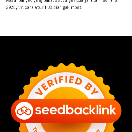
Masih banyak yang pakai settingan dua jari di Free Fire
2026, ini cara atur HUD biar gak ribet