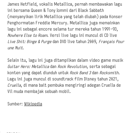
James Hetfield, vokalis Metallica, pernah membawakan lagu
ini bersama Queen & Tony Iommi dari Black Sabbath
(menyanyikan lirik Metallica yang telah diubah) pada Konser
Penghormatan Freddie Mercury. Metallica juga memainkan
lagu ini sebagai encore selama tur mereka tahun 1991–93,
Nowhere Else to Roam
. Versi live lagu ini muncul di CD live
Live Shit: Binge & Purge
dan DVD live tahun 2009,
Français Pour
une Nuit
.
Selain itu, lagu ini juga ditampilkan dalam video game musik
Guitar Hero: Metallica
dan
Rock Revolution
, serta sebagai
konten yang dapat diunduh untuk
Rock Band 3
dan
Rocksmith
.
Lagu ini juga muncul di soundtrack film Disney tahun 2021,
Cruella
, di mana bait pembuka mengiringi adegan Cruella de
Vil muda membajak sebuah mobil.
Sumber:
Wikipedia