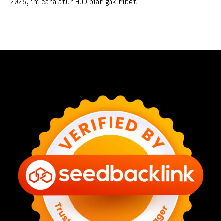
2026, ini cara atur HUD biar gak ribet