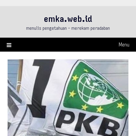
Skip
to
emka.web.id
content
menulis pengetahuan – merekam peradaban
Menu