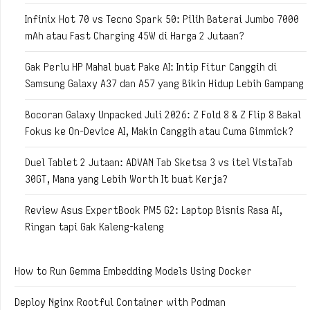
Infinix Hot 70 vs Tecno Spark 50: Pilih Baterai Jumbo 7000
mAh atau Fast Charging 45W di Harga 2 Jutaan?
Gak Perlu HP Mahal buat Pake AI: Intip Fitur Canggih di
Samsung Galaxy A37 dan A57 yang Bikin Hidup Lebih Gampang
Bocoran Galaxy Unpacked Juli 2026: Z Fold 8 & Z Flip 8 Bakal
Fokus ke On-Device AI, Makin Canggih atau Cuma Gimmick?
Duel Tablet 2 Jutaan: ADVAN Tab Sketsa 3 vs itel VistaTab
30GT, Mana yang Lebih Worth It buat Kerja?
Review Asus ExpertBook PM5 G2: Laptop Bisnis Rasa AI,
Ringan tapi Gak Kaleng-kaleng
How to Run Gemma Embedding Models Using Docker
Deploy Nginx Rootful Container with Podman