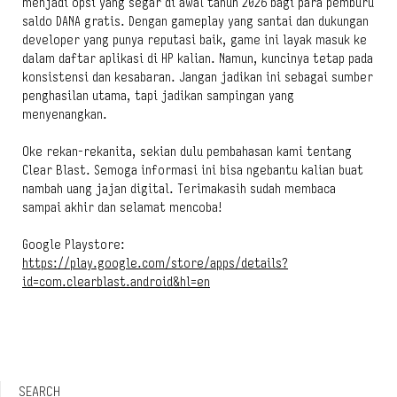
menjadi opsi yang segar di awal tahun 2026 bagi para pemburu
saldo DANA gratis. Dengan gameplay yang santai dan dukungan
developer yang punya reputasi baik, game ini layak masuk ke
dalam daftar aplikasi di HP kalian. Namun, kuncinya tetap pada
konsistensi dan kesabaran. Jangan jadikan ini sebagai sumber
penghasilan utama, tapi jadikan sampingan yang
menyenangkan.
Oke rekan-rekanita, sekian dulu pembahasan kami tentang
Clear Blast. Semoga informasi ini bisa ngebantu kalian buat
nambah uang jajan digital. Terimakasih sudah membaca
sampai akhir dan selamat mencoba!
Google Playstore:
https://play.google.com/store/apps/details?
id=com.clearblast.android&hl=en
SEARCH