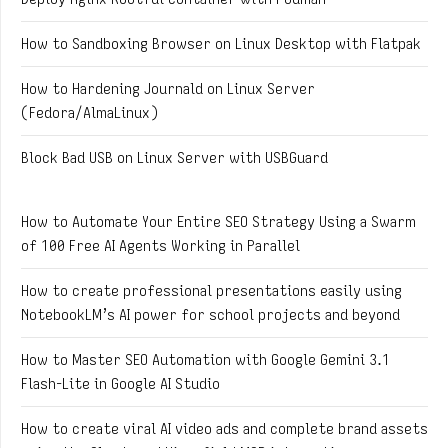
How to Sandboxing Browser on Linux Desktop with Flatpak
How to Hardening Journald on Linux Server
(Fedora/AlmaLinux)
Block Bad USB on Linux Server with USBGuard
How to Automate Your Entire SEO Strategy Using a Swarm
of 100 Free AI Agents Working in Parallel
How to create professional presentations easily using
NotebookLM’s AI power for school projects and beyond
How to Master SEO Automation with Google Gemini 3.1
Flash-Lite in Google AI Studio
How to create viral AI video ads and complete brand assets