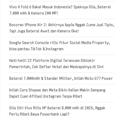
Vivo X Fold 6 Bakal Masuk Indonesia? Speknya Gila, Baterai
7.000 mAh & Kamera 200 MP!
Bocoran iPhone Air 2: Akhirnya Apple Nggak Cuma Jual Tipis,
Tapi Juga Baterai Awet dan Kamera Oke!
Google Search Console rilis fitur Social Media Property,
bisa pantau TikTok & Instagram
Hati-hati! 22 Platform Digital Terancam Diblokir
Pemerintah, Cek Daftar Hotel dan Maskapainya di Sini
Baterai 7.000mAh & Standar Militer, Inilah Moto G77 Power
Inilah Cara Shopee dan Meta Bikin Kalian Makin Gampang
Dapat Cuan Afiliasi Instagram Tanpa Ribet
Gila Sih! Vivo Rilis HP Baterai 8.000 mAh di 2026, Nggak
Perlu Ribet Bawa Powerbank Lagi?