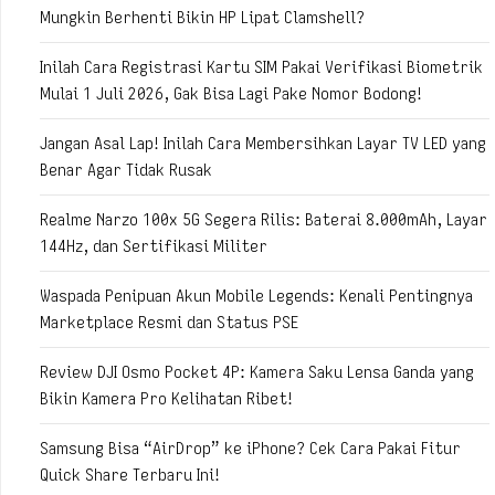
Mungkin Berhenti Bikin HP Lipat Clamshell?
Inilah Cara Registrasi Kartu SIM Pakai Verifikasi Biometrik
Mulai 1 Juli 2026, Gak Bisa Lagi Pake Nomor Bodong!
Jangan Asal Lap! Inilah Cara Membersihkan Layar TV LED yang
Benar Agar Tidak Rusak
Realme Narzo 100x 5G Segera Rilis: Baterai 8.000mAh, Layar
144Hz, dan Sertifikasi Militer
Waspada Penipuan Akun Mobile Legends: Kenali Pentingnya
Marketplace Resmi dan Status PSE
Review DJI Osmo Pocket 4P: Kamera Saku Lensa Ganda yang
Bikin Kamera Pro Kelihatan Ribet!
Samsung Bisa “AirDrop” ke iPhone? Cek Cara Pakai Fitur
Quick Share Terbaru Ini!