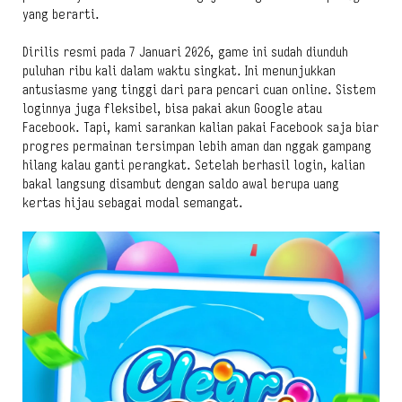
yang berarti.
Dirilis resmi pada 7 Januari 2026, game ini sudah diunduh
puluhan ribu kali dalam waktu singkat. Ini menunjukkan
antusiasme yang tinggi dari para pencari cuan online. Sistem
loginnya juga fleksibel, bisa pakai akun Google atau
Facebook. Tapi, kami sarankan kalian pakai Facebook saja biar
progres permainan tersimpan lebih aman dan nggak gampang
hilang kalau ganti perangkat. Setelah berhasil login, kalian
bakal langsung disambut dengan saldo awal berupa uang
kertas hijau sebagai modal semangat.