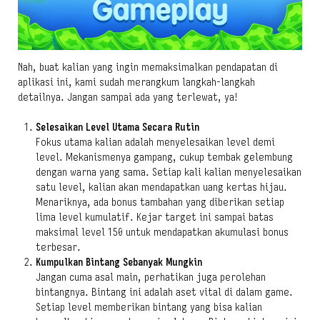
Nah, buat kalian yang ingin memaksimalkan pendapatan di
aplikasi ini, kami sudah merangkum langkah-langkah
detailnya. Jangan sampai ada yang terlewat, ya!
Selesaikan Level Utama Secara Rutin
Fokus utama kalian adalah menyelesaikan level demi
level. Mekanismenya gampang, cukup tembak gelembung
dengan warna yang sama. Setiap kali kalian menyelesaikan
satu level, kalian akan mendapatkan uang kertas hijau.
Menariknya, ada bonus tambahan yang diberikan setiap
lima level kumulatif. Kejar target ini sampai batas
maksimal level 150 untuk mendapatkan akumulasi bonus
terbesar.
Kumpulkan Bintang Sebanyak Mungkin
Jangan cuma asal main, perhatikan juga perolehan
bintangnya. Bintang ini adalah aset vital di dalam game.
Setiap level memberikan bintang yang bisa kalian