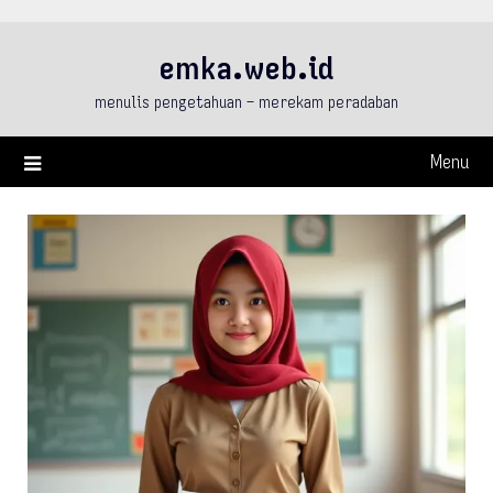
Skip
to
emka.web.id
content
menulis pengetahuan – merekam peradaban
Menu