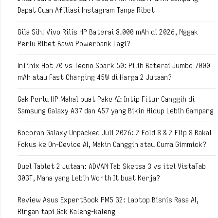
Dapat Cuan Afiliasi Instagram Tanpa Ribet
Gila Sih! Vivo Rilis HP Baterai 8.000 mAh di 2026, Nggak
Perlu Ribet Bawa Powerbank Lagi?
Infinix Hot 70 vs Tecno Spark 50: Pilih Baterai Jumbo 7000
mAh atau Fast Charging 45W di Harga 2 Jutaan?
Gak Perlu HP Mahal buat Pake AI: Intip Fitur Canggih di
Samsung Galaxy A37 dan A57 yang Bikin Hidup Lebih Gampang
Bocoran Galaxy Unpacked Juli 2026: Z Fold 8 & Z Flip 8 Bakal
Fokus ke On-Device AI, Makin Canggih atau Cuma Gimmick?
Duel Tablet 2 Jutaan: ADVAN Tab Sketsa 3 vs itel VistaTab
30GT, Mana yang Lebih Worth It buat Kerja?
Review Asus ExpertBook PM5 G2: Laptop Bisnis Rasa AI,
Ringan tapi Gak Kaleng-kaleng