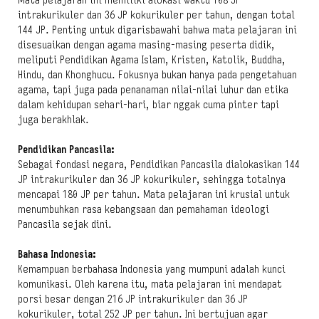
Mata pelajaran ini memiliki alokasi waktu 108 JP
intrakurikuler dan 36 JP kokurikuler per tahun, dengan total
144 JP. Penting untuk digarisbawahi bahwa mata pelajaran ini
disesuaikan dengan agama masing-masing peserta didik,
meliputi Pendidikan Agama Islam, Kristen, Katolik, Buddha,
Hindu, dan Khonghucu. Fokusnya bukan hanya pada pengetahuan
agama, tapi juga pada penanaman nilai-nilai luhur dan etika
dalam kehidupan sehari-hari, biar
nggak cuma pinter tapi
juga berakhlak
.
Pendidikan Pancasila:
Sebagai fondasi negara, Pendidikan Pancasila dialokasikan 144
JP intrakurikuler dan 36 JP kokurikuler, sehingga totalnya
mencapai 180 JP per tahun. Mata pelajaran ini krusial untuk
menumbuhkan rasa kebangsaan dan pemahaman ideologi
Pancasila sejak dini.
Bahasa Indonesia:
Kemampuan berbahasa Indonesia yang mumpuni adalah kunci
komunikasi. Oleh karena itu, mata pelajaran ini mendapat
porsi besar dengan 216 JP intrakurikuler dan 36 JP
kokurikuler, total 252 JP per tahun. Ini bertujuan agar