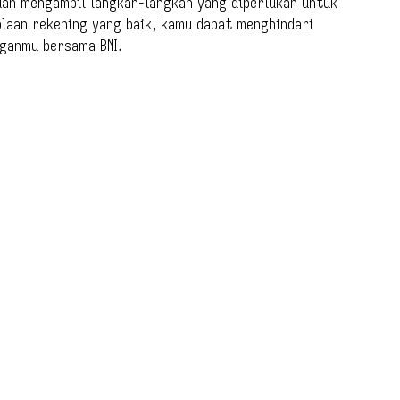
an mengambil langkah-langkah yang diperlukan untuk
olaan rekening yang baik, kamu dapat menghindari
nganmu bersama BNI.