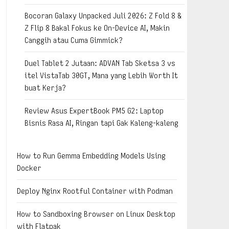
Bocoran Galaxy Unpacked Juli 2026: Z Fold 8 &
Z Flip 8 Bakal Fokus ke On-Device AI, Makin
Canggih atau Cuma Gimmick?
Duel Tablet 2 Jutaan: ADVAN Tab Sketsa 3 vs
itel VistaTab 30GT, Mana yang Lebih Worth It
buat Kerja?
Review Asus ExpertBook PM5 G2: Laptop
Bisnis Rasa AI, Ringan tapi Gak Kaleng-kaleng
How to Run Gemma Embedding Models Using
Docker
Deploy Nginx Rootful Container with Podman
How to Sandboxing Browser on Linux Desktop
with Flatpak