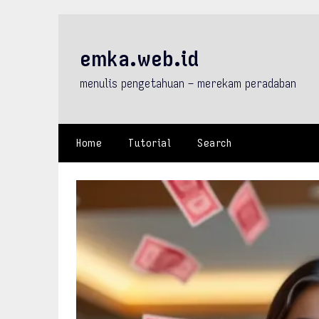
Skip
to
content
emka.web.id
menulis pengetahuan – merekam peradaban
Home
Tutorial
Search