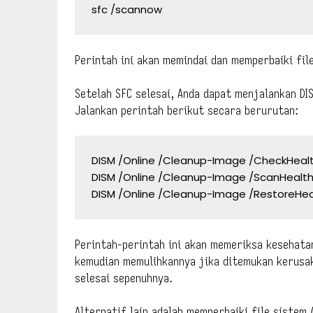
sfc /scannow
Perintah ini akan memindai dan memperbaiki fil
Setelah SFC selesai, Anda dapat menjalankan D
Jalankan perintah berikut secara berurutan:
DISM /Online /Cleanup-Image /CheckHealt
DISM /Online /Cleanup-Image /ScanHealth
DISM /Online /Cleanup-Image /RestoreHea
Perintah-perintah ini akan memeriksa kesehat
kemudian memulihkannya jika ditemukan kerusak
selesai sepenuhnya.
Alternatif lain adalah memperbaiki file siste