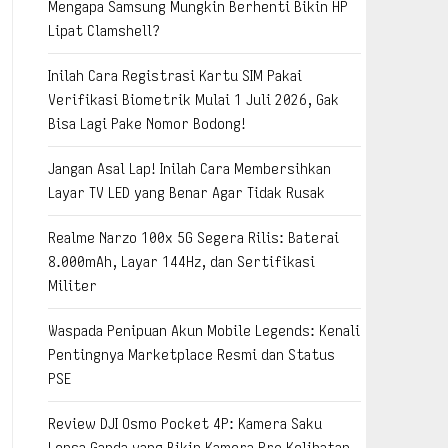
Mengapa Samsung Mungkin Berhenti Bikin HP
Lipat Clamshell?
Inilah Cara Registrasi Kartu SIM Pakai
Verifikasi Biometrik Mulai 1 Juli 2026, Gak
Bisa Lagi Pake Nomor Bodong!
Jangan Asal Lap! Inilah Cara Membersihkan
Layar TV LED yang Benar Agar Tidak Rusak
Realme Narzo 100x 5G Segera Rilis: Baterai
8.000mAh, Layar 144Hz, dan Sertifikasi
Militer
Waspada Penipuan Akun Mobile Legends: Kenali
Pentingnya Marketplace Resmi dan Status
PSE
Review DJI Osmo Pocket 4P: Kamera Saku
Lensa Ganda yang Bikin Kamera Pro Kelihatan