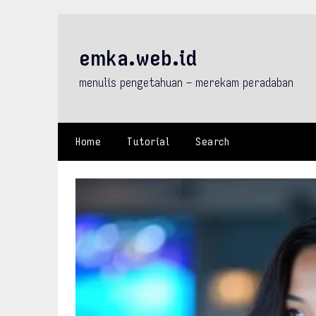
Skip
to
content
emka.web.id
menulis pengetahuan – merekam peradaban
Home
Tutorial
Search