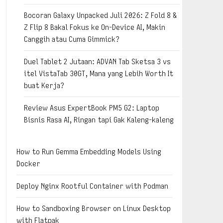
Bocoran Galaxy Unpacked Juli 2026: Z Fold 8 &
Z Flip 8 Bakal Fokus ke On-Device AI, Makin
Canggih atau Cuma Gimmick?
Duel Tablet 2 Jutaan: ADVAN Tab Sketsa 3 vs
itel VistaTab 30GT, Mana yang Lebih Worth It
buat Kerja?
Review Asus ExpertBook PM5 G2: Laptop
Bisnis Rasa AI, Ringan tapi Gak Kaleng-kaleng
How to Run Gemma Embedding Models Using
Docker
Deploy Nginx Rootful Container with Podman
How to Sandboxing Browser on Linux Desktop
with Flatpak