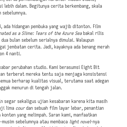
si lebih dalam. Begitunya cerita berkembang, skala
m sebelumnya.
4, ada hidangan pembuka yang wajib ditonton. Film
nated as a Slime: Tears of the Azure Sea
bakal rilis
 dua bulan sebelum serialnya dimulai. Walaupun
bagai jembatan cerita. Jadi, kayaknya ada benang merah
on 4 nanti.
 kabar perubahan studio. Kami berasumsi Eight Bit
gan terberat mereka tentu saja menjaga konsistensi
semua berharap kualitas visual, terutama saat adegan
nggak menurun di tengah jalan.
in segar sekaligus ujian kesabaran karena kita masih
nji lima
cour
dan sebuah film layar lebar, penantian
n konten yang melimpah. Saran kami, manfaatkan
im-musim sebelumnya atau membaca
light novel
-nya