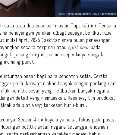
ah satu atau dua
cour
per musim. Tapi kali ini, Tensura
kema penayangannya akan dibagi sebagai berikut: dua
t mulai April 2026 (sekitar enam bulan penayangan
tayangkan secara terpisah atau
split cour
pada
sangat jarang terjadi, namun sepertinya sangat
ng memang padat.
keuntungan besar bagi para penonton setia. Cerita
n nggak perlu khawatir akan banyak adegan penting dari
nflik-konflik besar yang melibatkan banyak negara
 dengan detail yang memuaskan. Rasanya, tim produksi
tidak ada plot yang terkesan buru-buru.
ruhnya, Season 4 ini kayaknya bakal fokus pada posisi
 Hubungan politik antar negara tetangga, ancaman
on, serta perkembangan karakter macam Diablo,