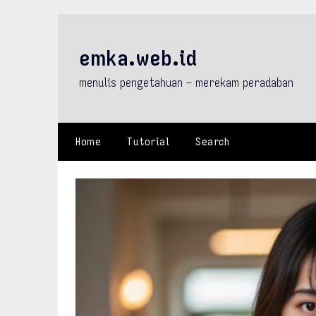
Skip
to
content
emka.web.id
menulis pengetahuan – merekam peradaban
Home
Tutorial
Search