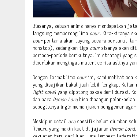
Biasanya, sebuah anime hanya mendapatkan jat
langsung memborong lima
cour
. Kira-kiranya s
cour
pertama akan tayang secara berturut-turu
nonstop), sedangkan tiga
cour
sisanya akan di
periode-periode berikutnya. Ini strategi yang 
diperlukan mengingat materi cerita aslinya ya
Dengan format lima
cour
ini, kami melihat ada 
yang disajikan bakal jauh lebih lengkap. Kalia
light novel
yang dipotong paksa demi durasi. Ko
dan para
Demon Lord
bisa dibangun pelan-pelan
sebegitunya ingin memanjakan penggemar agar 
Meskipun detail
arc
spesifik belum diumbar selu
Rimuru yang makin kuat di jajaran
Demon Lord
.
kekuatan baru dari luar Jura Tempest Federati