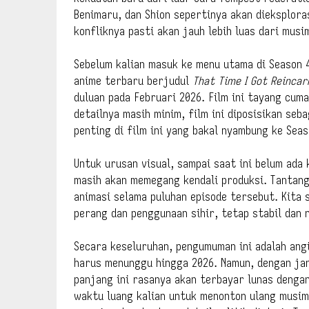
Benimaru, dan Shion sepertinya akan dieksplora
konfliknya pasti akan jauh lebih luas dari musi
Sebelum kalian masuk ke menu utama di Season 
anime terbaru berjudul
That Time I Got Reincar
duluan pada Februari 2026. Film ini tayang cuma
detailnya masih minim, film ini diposisikan se
penting di film ini yang bakal nyambung ke Seas
Untuk urusan visual, sampai saat ini belum ada
masih akan memegang kendali produksi. Tantan
animasi selama puluhan episode tersebut. Kita 
perang dan penggunaan sihir, tetap stabil dan 
Secara keseluruhan, pengumuman ini adalah ang
harus menunggu hingga 2026. Namun, dengan ja
panjang ini rasanya akan terbayar lunas denga
waktu luang kalian untuk menonton ulang mus