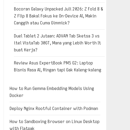
Bocoran Galaxy Unpacked Juli 2026: Z Fold 8 &
Z Flip 8 Bakal Fokus ke On-Device AI, Makin
Canggih atau Cuma Gimmick?
Duel Tablet 2 Jutaan: ADVAN Tab Sketsa 3 vs
itel VistaTab 30GT, Mana yang Lebih Worth It
buat Kerja?
Review Asus ExpertBook PM5 G2: Laptop
Bisnis Rasa AI, Ringan tapi Gak Kaleng-kaleng
How to Run Gemma Embedding Models Using
Docker
Deploy Nginx Rootful Container with Podman
How to Sandboxing Browser on Linux Desktop
with Flatpak