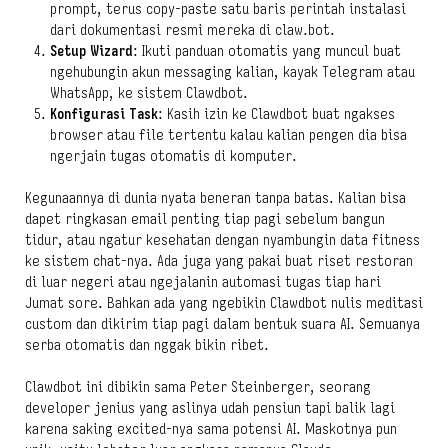
prompt, terus copy-paste satu baris perintah instalasi
dari dokumentasi resmi mereka di claw.bot.
Setup Wizard
: Ikuti panduan otomatis yang muncul buat
ngehubungin akun messaging kalian, kayak Telegram atau
WhatsApp, ke sistem Clawdbot.
Konfigurasi Task
: Kasih izin ke Clawdbot buat ngakses
browser atau file tertentu kalau kalian pengen dia bisa
ngerjain tugas otomatis di komputer.
Kegunaannya di dunia nyata beneran tanpa batas. Kalian bisa
dapet ringkasan email penting tiap pagi sebelum bangun
tidur, atau ngatur kesehatan dengan nyambungin data fitness
ke sistem chat-nya. Ada juga yang pakai buat riset restoran
di luar negeri atau ngejalanin automasi tugas tiap hari
Jumat sore. Bahkan ada yang ngebikin Clawdbot nulis meditasi
custom dan dikirim tiap pagi dalam bentuk suara AI. Semuanya
serba otomatis dan nggak bikin ribet.
Clawdbot ini dibikin sama Peter Steinberger, seorang
developer jenius yang aslinya udah pensiun tapi balik lagi
karena saking excited-nya sama potensi AI. Maskotnya pun