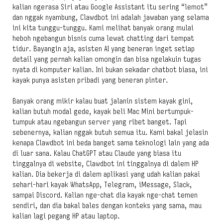
kalian ngerasa Siri atau Google Assistant itu sering “lemot”
dan nggak nyambung, Clawdbot ini adalah jawaban yang selama
ini kita tunggu-tunggu. Kami melihat banyak orang mulai
heboh ngebangun bisnis cuma lewat chatting dari tempat
tidur. Bayangin aja, asisten AI yang beneran inget setiap
detail yang pernah kalian omongin dan bisa ngelakuin tugas
nyata di komputer kalian. Ini bukan sekadar chatbot biasa, ini
kayak punya asisten pribadi yang beneran pinter.
Banyak orang mikir kalau buat jalanin sistem kayak gini,
kalian butuh modal gede, kayak beli Mac Mini bertumpuk-
tumpuk atau ngebangun server yang ribet banget. Tapi
sebenernya, kalian nggak butuh semua itu. Kami bakal jelasin
kenapa Clawdbot ini beda banget sama teknologi lain yang ada
di luar sana. Kalau ChatGPT atau Claude yang biasa itu
tinggalnya di website, Clawdbot ini tinggalnya di dalem HP
kalian. Dia bekerja di dalem aplikasi yang udah kalian pakai
sehari-hari kayak WhatsApp, Telegram, iMessage, Slack,
sampai Discord. Kalian nge-chat dia kayak nge-chat temen
sendiri, dan dia bakal bales dengan konteks yang sama, mau
kalian lagi pegang HP atau laptop.