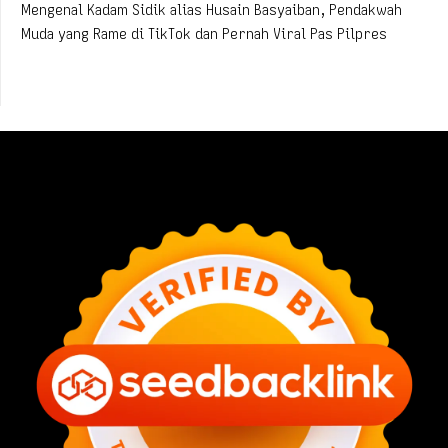
Mengenal Kadam Sidik alias Husain Basyaiban, Pendakwah
Muda yang Rame di TikTok dan Pernah Viral Pas Pilpres