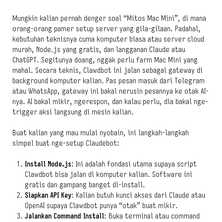
Mungkin kalian pernah denger soal “Mitos Mac Mini”, di mana
orang-orang pamer setup server yang gila-gilaan. Padahal,
kebutuhan teknisnya cuma komputer biasa atau server cloud
murah, Node.js yang gratis, dan langganan Claude atau
ChatGPT. Segitunya doang, nggak perlu farm Mac Mini yang
mahal. Secara teknis, Clawdbot ini jalan sebagai gateway di
background komputer kalian. Pas pesan masuk dari Telegram
atau WhatsApp, gateway ini bakal nerusin pesannya ke otak AI-
nya. AI bakal mikir, ngerespon, dan kalau perlu, dia bakal nge-
trigger aksi langsung di mesin kalian.
Buat kalian yang mau mulai nyobain, ini langkah-langkah
simpel buat nge-setup Claudebot:
Install Node.js
: Ini adalah fondasi utama supaya script
Clawdbot bisa jalan di komputer kalian. Software ini
gratis dan gampang banget di-install.
Siapkan API Key
: Kalian butuh kunci akses dari Claude atau
OpenAI supaya Clawdbot punya “otak” buat mikir.
Jalankan Command Install
: Buka terminal atau command