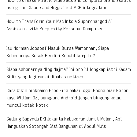
How to create viral AI video ads and complete brand assets
using the Claude and Higgsfield MCP integration
How to Transform Your Mac Into a Supercharged AI
Assistant with Perplexity Personal Computer
Isu Norman Joesoef Masuk Bursa Wamenhan, Siapa
Sebenarnya Sosok Pendiri Republikorp Ini?
Siapa sebenarnya Ning Najma? Ini profil lengkap istri Kadam
Sidik yang lagi ramai dibahas netizen
Cara bikin nickname Free Fire pakai logo iPhone biar keren
kaya William GZ, pengguna Android jangan bingung kalau
muncul kotak-kotak
Gedung Bapenda DKI Jakarta Kebakaran Jumat Malam, Api
Hanguskan Setengah Sisi Bangunan di Abdul Muis