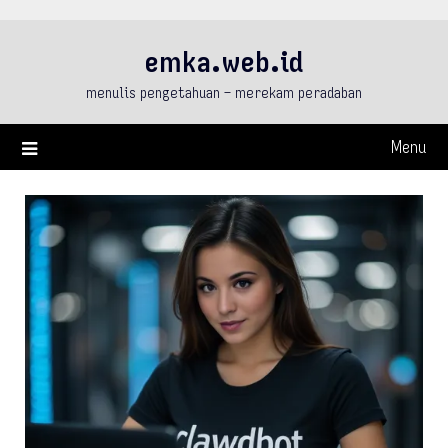
Skip
to
emka.web.id
content
menulis pengetahuan – merekam peradaban
Menu