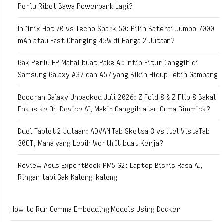
Perlu Ribet Bawa Powerbank Lagi?
Infinix Hot 70 vs Tecno Spark 50: Pilih Baterai Jumbo 7000
mAh atau Fast Charging 45W di Harga 2 Jutaan?
Gak Perlu HP Mahal buat Pake AI: Intip Fitur Canggih di
Samsung Galaxy A37 dan A57 yang Bikin Hidup Lebih Gampang
Bocoran Galaxy Unpacked Juli 2026: Z Fold 8 & Z Flip 8 Bakal
Fokus ke On-Device AI, Makin Canggih atau Cuma Gimmick?
Duel Tablet 2 Jutaan: ADVAN Tab Sketsa 3 vs itel VistaTab
30GT, Mana yang Lebih Worth It buat Kerja?
Review Asus ExpertBook PM5 G2: Laptop Bisnis Rasa AI,
Ringan tapi Gak Kaleng-kaleng
How to Run Gemma Embedding Models Using Docker