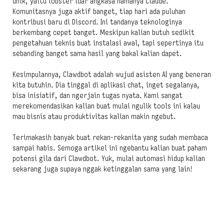
unik, yaitu lobster luar angkasa namanya Claude.
Komunitasnya juga aktif banget, tiap hari ada puluhan
kontribusi baru di Discord. Ini tandanya teknologinya
berkembang cepet banget. Meskipun kalian butuh sedikit
pengetahuan teknis buat instalasi awal, tapi sepertinya itu
sebanding banget sama hasil yang bakal kalian dapet.
Kesimpulannya, Clawdbot adalah wujud asisten AI yang beneran
kita butuhin. Dia tinggal di aplikasi chat, inget segalanya,
bisa inisiatif, dan ngerjain tugas nyata. Kami sangat
merekomendasikan kalian buat mulai ngulik tools ini kalau
mau bisnis atau produktivitas kalian makin ngebut.
Terimakasih banyak buat rekan-rekanita yang sudah membaca
sampai habis. Semoga artikel ini ngebantu kalian buat paham
potensi gila dari Clawdbot. Yuk, mulai automasi hidup kalian
sekarang juga supaya nggak ketinggalan sama yang lain!