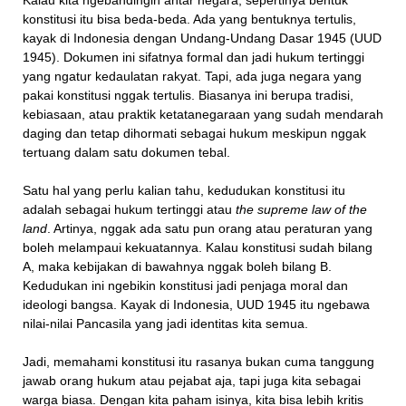
Kalau kita ngebandingin antar negara, sepertinya bentuk
konstitusi itu bisa beda-beda. Ada yang bentuknya tertulis,
kayak di Indonesia dengan Undang-Undang Dasar 1945 (UUD
1945). Dokumen ini sifatnya formal dan jadi hukum tertinggi
yang ngatur kedaulatan rakyat. Tapi, ada juga negara yang
pakai konstitusi nggak tertulis. Biasanya ini berupa tradisi,
kebiasaan, atau praktik ketatanegaraan yang sudah mendarah
daging dan tetap dihormati sebagai hukum meskipun nggak
tertuang dalam satu dokumen tebal.
Satu hal yang perlu kalian tahu, kedudukan konstitusi itu
adalah sebagai hukum tertinggi atau
the supreme law of the
land
. Artinya, nggak ada satu pun orang atau peraturan yang
boleh melampaui kekuatannya. Kalau konstitusi sudah bilang
A, maka kebijakan di bawahnya nggak boleh bilang B.
Kedudukan ini ngebikin konstitusi jadi penjaga moral dan
ideologi bangsa. Kayak di Indonesia, UUD 1945 itu ngebawa
nilai-nilai Pancasila yang jadi identitas kita semua.
Jadi, memahami konstitusi itu rasanya bukan cuma tanggung
jawab orang hukum atau pejabat aja, tapi juga kita sebagai
warga biasa. Dengan kita paham isinya, kita bisa lebih kritis