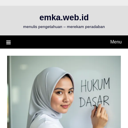
Skip
to
emka.web.id
content
menulis pengetahuan – merekam peradaban
Menu