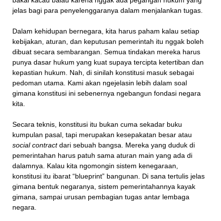
bakal kacau balau karena nggak ada pegangan hukum yang
jelas bagi para penyelenggaranya dalam menjalankan tugas.
Dalam kehidupan bernegara, kita harus paham kalau setiap
kebijakan, aturan, dan keputusan pemerintah itu nggak boleh
dibuat secara sembarangan. Semua tindakan mereka harus
punya dasar hukum yang kuat supaya tercipta ketertiban dan
kepastian hukum. Nah, di sinilah konstitusi masuk sebagai
pedoman utama. Kami akan ngejelasin lebih dalam soal
gimana konstitusi ini sebenernya ngebangun fondasi negara
kita.
Secara teknis, konstitusi itu bukan cuma sekadar buku
kumpulan pasal, tapi merupakan kesepakatan besar atau
social contract
dari sebuah bangsa. Mereka yang duduk di
pemerintahan harus patuh sama aturan main yang ada di
dalamnya. Kalau kita ngomongin sistem kenegaraan,
konstitusi itu ibarat “blueprint” bangunan. Di sana tertulis jelas
gimana bentuk negaranya, sistem pemerintahannya kayak
gimana, sampai urusan pembagian tugas antar lembaga
negara.