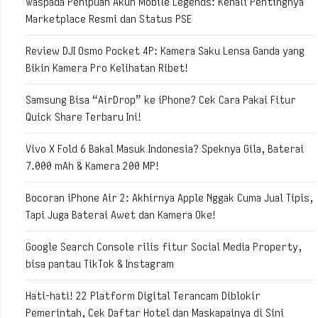
Waspada Penipuan Akun Mobile Legends: Kenali Pentingnya
Marketplace Resmi dan Status PSE
Review DJI Osmo Pocket 4P: Kamera Saku Lensa Ganda yang
Bikin Kamera Pro Kelihatan Ribet!
Samsung Bisa “AirDrop” ke iPhone? Cek Cara Pakai Fitur
Quick Share Terbaru Ini!
Vivo X Fold 6 Bakal Masuk Indonesia? Speknya Gila, Baterai
7.000 mAh & Kamera 200 MP!
Bocoran iPhone Air 2: Akhirnya Apple Nggak Cuma Jual Tipis,
Tapi Juga Baterai Awet dan Kamera Oke!
Google Search Console rilis fitur Social Media Property,
bisa pantau TikTok & Instagram
Hati-hati! 22 Platform Digital Terancam Diblokir
Pemerintah, Cek Daftar Hotel dan Maskapainya di Sini