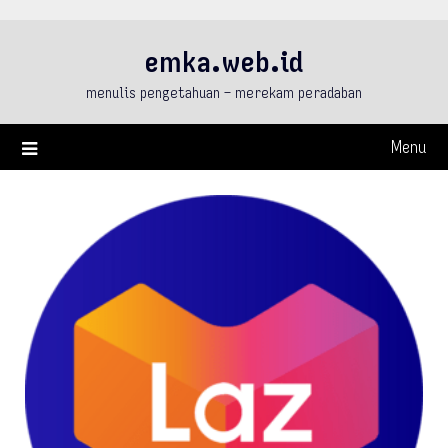
Skip
to
emka.web.id
content
menulis pengetahuan – merekam peradaban
Menu