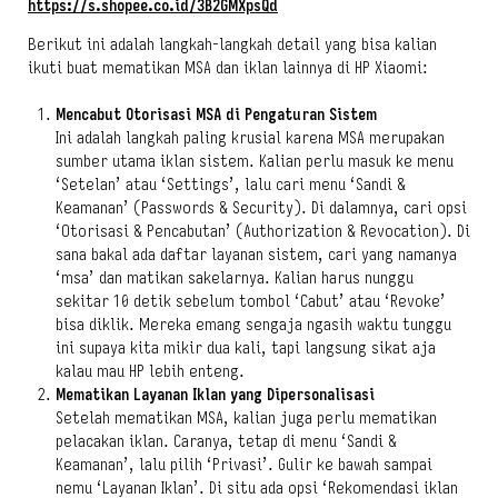
https://s.shopee.co.id/3B2GMXpsQd
Berikut ini adalah langkah-langkah detail yang bisa kalian
ikuti buat mematikan MSA dan iklan lainnya di HP Xiaomi:
Mencabut Otorisasi MSA di Pengaturan Sistem
Ini adalah langkah paling krusial karena MSA merupakan
sumber utama iklan sistem. Kalian perlu masuk ke menu
‘Setelan’ atau ‘Settings’, lalu cari menu ‘Sandi &
Keamanan’ (Passwords & Security). Di dalamnya, cari opsi
‘Otorisasi & Pencabutan’ (Authorization & Revocation). Di
sana bakal ada daftar layanan sistem, cari yang namanya
‘msa’ dan matikan sakelarnya. Kalian harus nunggu
sekitar 10 detik sebelum tombol ‘Cabut’ atau ‘Revoke’
bisa diklik. Mereka emang sengaja ngasih waktu tunggu
ini supaya kita mikir dua kali, tapi langsung sikat aja
kalau mau HP lebih enteng.
Mematikan Layanan Iklan yang Dipersonalisasi
Setelah mematikan MSA, kalian juga perlu mematikan
pelacakan iklan. Caranya, tetap di menu ‘Sandi &
Keamanan’, lalu pilih ‘Privasi’. Gulir ke bawah sampai
nemu ‘Layanan Iklan’. Di situ ada opsi ‘Rekomendasi iklan