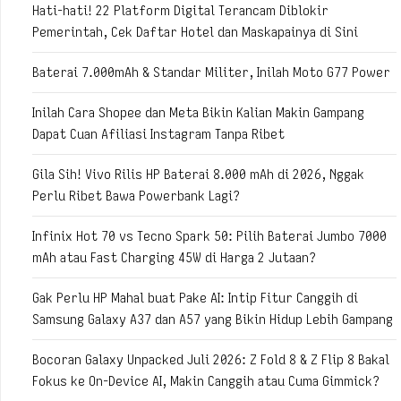
Hati-hati! 22 Platform Digital Terancam Diblokir
Pemerintah, Cek Daftar Hotel dan Maskapainya di Sini
Baterai 7.000mAh & Standar Militer, Inilah Moto G77 Power
Inilah Cara Shopee dan Meta Bikin Kalian Makin Gampang
Dapat Cuan Afiliasi Instagram Tanpa Ribet
Gila Sih! Vivo Rilis HP Baterai 8.000 mAh di 2026, Nggak
Perlu Ribet Bawa Powerbank Lagi?
Infinix Hot 70 vs Tecno Spark 50: Pilih Baterai Jumbo 7000
mAh atau Fast Charging 45W di Harga 2 Jutaan?
Gak Perlu HP Mahal buat Pake AI: Intip Fitur Canggih di
Samsung Galaxy A37 dan A57 yang Bikin Hidup Lebih Gampang
Bocoran Galaxy Unpacked Juli 2026: Z Fold 8 & Z Flip 8 Bakal
Fokus ke On-Device AI, Makin Canggih atau Cuma Gimmick?