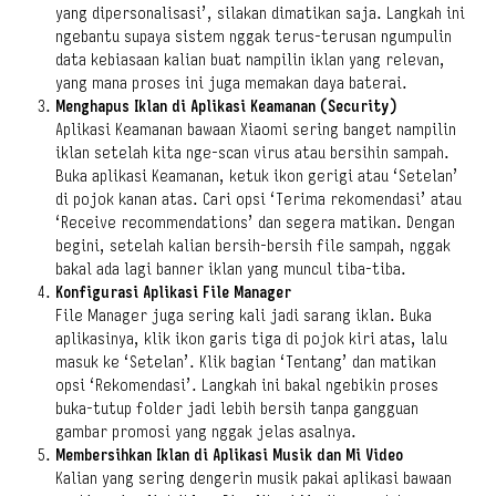
yang dipersonalisasi’, silakan dimatikan saja. Langkah ini
ngebantu supaya sistem nggak terus-terusan ngumpulin
data kebiasaan kalian buat nampilin iklan yang relevan,
yang mana proses ini juga memakan daya baterai.
Menghapus Iklan di Aplikasi Keamanan (Security)
Aplikasi Keamanan bawaan Xiaomi sering banget nampilin
iklan setelah kita nge-scan virus atau bersihin sampah.
Buka aplikasi Keamanan, ketuk ikon gerigi atau ‘Setelan’
di pojok kanan atas. Cari opsi ‘Terima rekomendasi’ atau
‘Receive recommendations’ dan segera matikan. Dengan
begini, setelah kalian bersih-bersih file sampah, nggak
bakal ada lagi banner iklan yang muncul tiba-tiba.
Konfigurasi Aplikasi File Manager
File Manager juga sering kali jadi sarang iklan. Buka
aplikasinya, klik ikon garis tiga di pojok kiri atas, lalu
masuk ke ‘Setelan’. Klik bagian ‘Tentang’ dan matikan
opsi ‘Rekomendasi’. Langkah ini bakal ngebikin proses
buka-tutup folder jadi lebih bersih tanpa gangguan
gambar promosi yang nggak jelas asalnya.
Membersihkan Iklan di Aplikasi Musik dan Mi Video
Kalian yang sering dengerin musik pakai aplikasi bawaan