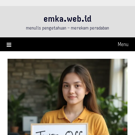
Skip
to
emka.web.id
content
menulis pengetahuan – merekam peradaban
Menu