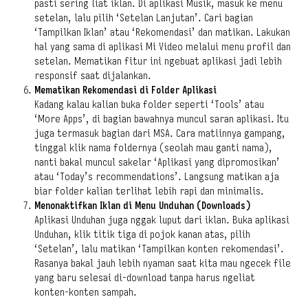
pasti sering liat iklan. Di aplikasi Musik, masuk ke menu
setelan, lalu pilih ‘Setelan Lanjutan’. Cari bagian
‘Tampilkan Iklan’ atau ‘Rekomendasi’ dan matikan. Lakukan
hal yang sama di aplikasi Mi Video melalui menu profil dan
setelan. Mematikan fitur ini ngebuat aplikasi jadi lebih
responsif saat dijalankan.
Mematikan Rekomendasi di Folder Aplikasi
Kadang kalau kalian buka folder seperti ‘Tools’ atau
‘More Apps’, di bagian bawahnya muncul saran aplikasi. Itu
juga termasuk bagian dari MSA. Cara matiinnya gampang,
tinggal klik nama foldernya (seolah mau ganti nama),
nanti bakal muncul sakelar ‘Aplikasi yang dipromosikan’
atau ‘Today’s recommendations’. Langsung matikan aja
biar folder kalian terlihat lebih rapi dan minimalis.
Menonaktifkan Iklan di Menu Unduhan (Downloads)
Aplikasi Unduhan juga nggak luput dari iklan. Buka aplikasi
Unduhan, klik titik tiga di pojok kanan atas, pilih
‘Setelan’, lalu matikan ‘Tampilkan konten rekomendasi’.
Rasanya bakal jauh lebih nyaman saat kita mau ngecek file
yang baru selesai di-download tanpa harus ngeliat
konten-konten sampah.