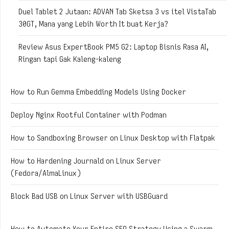
Duel Tablet 2 Jutaan: ADVAN Tab Sketsa 3 vs itel VistaTab
30GT, Mana yang Lebih Worth It buat Kerja?
Review Asus ExpertBook PM5 G2: Laptop Bisnis Rasa AI,
Ringan tapi Gak Kaleng-kaleng
How to Run Gemma Embedding Models Using Docker
Deploy Nginx Rootful Container with Podman
How to Sandboxing Browser on Linux Desktop with Flatpak
How to Hardening Journald on Linux Server
(Fedora/AlmaLinux)
Block Bad USB on Linux Server with USBGuard
How to Automate Your Entire SEO Strategy Using a Swarm