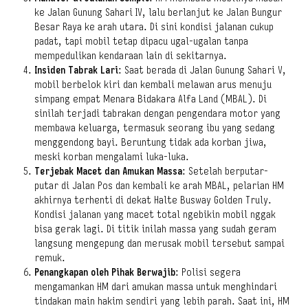
ke Jalan Gunung Sahari IV, lalu berlanjut ke Jalan Bungur
Besar Raya ke arah utara. Di sini kondisi jalanan cukup
padat, tapi mobil tetap dipacu ugal-ugalan tanpa
mempedulikan kendaraan lain di sekitarnya.
Insiden Tabrak Lari
: Saat berada di Jalan Gunung Sahari V,
mobil berbelok kiri dan kembali melawan arus menuju
simpang empat Menara Bidakara Alfa Land (MBAL). Di
sinilah terjadi tabrakan dengan pengendara motor yang
membawa keluarga, termasuk seorang ibu yang sedang
menggendong bayi. Beruntung tidak ada korban jiwa,
meski korban mengalami luka-luka.
Terjebak Macet dan Amukan Massa
: Setelah berputar-
putar di Jalan Pos dan kembali ke arah MBAL, pelarian HM
akhirnya terhenti di dekat Halte Busway Golden Truly.
Kondisi jalanan yang macet total ngebikin mobil nggak
bisa gerak lagi. Di titik inilah massa yang sudah geram
langsung mengepung dan merusak mobil tersebut sampai
remuk.
Penangkapan oleh Pihak Berwajib
: Polisi segera
mengamankan HM dari amukan massa untuk menghindari
tindakan main hakim sendiri yang lebih parah. Saat ini, HM