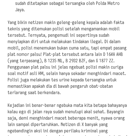
sudah ditetapkan sebagai tersangka oleh Polda Metro
Jaya.
Yang bikin netizen makin geleng-geleng kepala adalah fakta
teknis yang ditemukan polisi setelah mengamankan mobil
tersebut. Ternyata, pengemudi ini sepertinya sudah
menyiapkan diri untuk melakukan tindakan ilegal. Di dalam
mobil, polisi menemukan bukan cuma satu, tapi empat pasang
plat nomor palsu! Plat-plat tersebut antara lain D 1640 AHB
(yang terpasang), B 1235 NIL, B 2932 BZF, dan G 1877 ZZ.
Penggunaan plat palsu ini jelas ngebuat polisi makin curiga
soal motif asli HM, selain hanya sekadar menghindari macet.
Polisi juga melakukan tes urine kepada tersangka untuk
memastikan apakah dia di bawah pengaruh obat-obatan
terlarang saat berkendara.
Kejadian ini benar-benar ngebuka mata kita betapa bahayanya
kalau ego di jalan raya sudah menutupi akal sehat. Bayangin
saja, demi menghindari macet beberapa menit, nyawa orang
lain sampai dipertaruhkan. Netizen di X banyak yang
ngebandingin aksi ini dengan perilaku kriminal yang