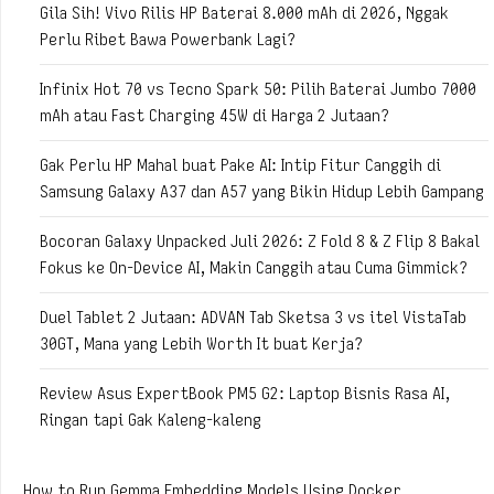
Gila Sih! Vivo Rilis HP Baterai 8.000 mAh di 2026, Nggak
Perlu Ribet Bawa Powerbank Lagi?
Infinix Hot 70 vs Tecno Spark 50: Pilih Baterai Jumbo 7000
mAh atau Fast Charging 45W di Harga 2 Jutaan?
Gak Perlu HP Mahal buat Pake AI: Intip Fitur Canggih di
Samsung Galaxy A37 dan A57 yang Bikin Hidup Lebih Gampang
Bocoran Galaxy Unpacked Juli 2026: Z Fold 8 & Z Flip 8 Bakal
Fokus ke On-Device AI, Makin Canggih atau Cuma Gimmick?
Duel Tablet 2 Jutaan: ADVAN Tab Sketsa 3 vs itel VistaTab
30GT, Mana yang Lebih Worth It buat Kerja?
Review Asus ExpertBook PM5 G2: Laptop Bisnis Rasa AI,
Ringan tapi Gak Kaleng-kaleng
How to Run Gemma Embedding Models Using Docker