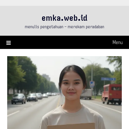
Skip
to
emka.web.id
content
menulis pengetahuan – merekam peradaban
Menu