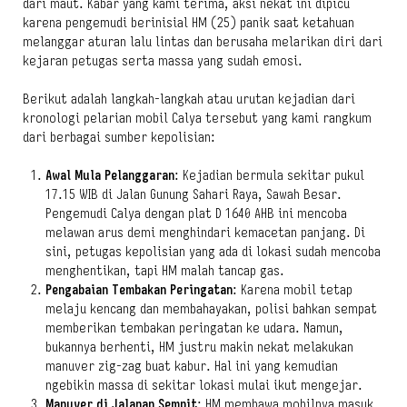
dari maut. Kabar yang kami terima, aksi nekat ini dipicu
karena pengemudi berinisial HM (25) panik saat ketahuan
melanggar aturan lalu lintas dan berusaha melarikan diri dari
kejaran petugas serta massa yang sudah emosi.
Berikut adalah langkah-langkah atau urutan kejadian dari
kronologi pelarian mobil Calya tersebut yang kami rangkum
dari berbagai sumber kepolisian:
Awal Mula Pelanggaran
: Kejadian bermula sekitar pukul
17.15 WIB di Jalan Gunung Sahari Raya, Sawah Besar.
Pengemudi Calya dengan plat D 1640 AHB ini mencoba
melawan arus demi menghindari kemacetan panjang. Di
sini, petugas kepolisian yang ada di lokasi sudah mencoba
menghentikan, tapi HM malah tancap gas.
Pengabaian Tembakan Peringatan
: Karena mobil tetap
melaju kencang dan membahayakan, polisi bahkan sempat
memberikan tembakan peringatan ke udara. Namun,
bukannya berhenti, HM justru makin nekat melakukan
manuver zig-zag buat kabur. Hal ini yang kemudian
ngebikin massa di sekitar lokasi mulai ikut mengejar.
Manuver di Jalanan Sempit
: HM membawa mobilnya masuk