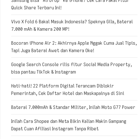
Samsung Bisa “AirDrop” ke iPhone? Cek Cara Pakai Fitur
Quick Share Terbaru Ini!
Vivo X Fold 6 Bakal Masuk Indonesia? Speknya Gila, Baterai
7.000 mAh & Kamera 200 MP!
Bocoran iPhone Air 2: Akhirnya Apple Nggak Cuma Jual Tipis,
Tapi Juga Baterai Awet dan Kamera Oke!
Google Search Console rilis fitur Social Media Property,
bisa pantau TikTok & Instagram
Hati-hati! 22 Platform Digital Terancam Diblokir
Pemerintah, Cek Daftar Hotel dan Maskapainya di Sini
Baterai 7.000mAh & Standar Militer, Inilah Moto G77 Power
Inilah Cara Shopee dan Meta Bikin Kalian Makin Gampang
Dapat Cuan Afiliasi Instagram Tanpa Ribet