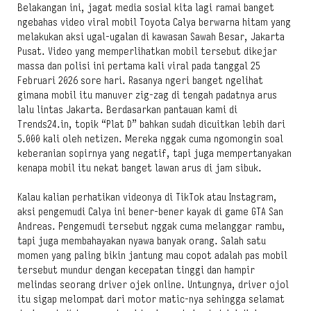
Belakangan ini, jagat media sosial kita lagi ramai banget
ngebahas video viral mobil Toyota Calya berwarna hitam yang
melakukan aksi ugal-ugalan di kawasan Sawah Besar, Jakarta
Pusat. Video yang memperlihatkan mobil tersebut dikejar
massa dan polisi ini pertama kali viral pada tanggal 25
Februari 2026 sore hari. Rasanya ngeri banget ngelihat
gimana mobil itu manuver zig-zag di tengah padatnya arus
lalu lintas Jakarta. Berdasarkan pantauan kami di
Trends24.in, topik “Plat D” bahkan sudah dicuitkan lebih dari
5.000 kali oleh netizen. Mereka nggak cuma ngomongin soal
keberanian sopirnya yang negatif, tapi juga mempertanyakan
kenapa mobil itu nekat banget lawan arus di jam sibuk.
Kalau kalian perhatikan videonya di TikTok atau Instagram,
aksi pengemudi Calya ini bener-bener kayak di game GTA San
Andreas. Pengemudi tersebut nggak cuma melanggar rambu,
tapi juga membahayakan nyawa banyak orang. Salah satu
momen yang paling bikin jantung mau copot adalah pas mobil
tersebut mundur dengan kecepatan tinggi dan hampir
melindas seorang driver ojek online. Untungnya, driver ojol
itu sigap melompat dari motor matic-nya sehingga selamat