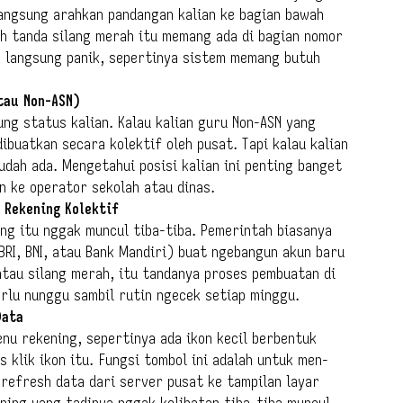
langsung arahkan pandangan kalian ke bagian bawah
ah tanda silang merah itu memang ada di bagian nomor
n langsung panik, sepertinya sistem memang butuh
tau Non-ASN)
ng status kalian. Kalau kalian guru Non-ASN yang
dibuatkan secara kolektif oleh pusat. Tapi kalau kalian
udah ada. Mengetahui posisi kalian ini penting banget
n ke operator sekolah atau dinas.
 Rekening Kolektif
ing itu nggak muncul tiba-tiba. Pemerintah biasanya
RI, BNI, atau Bank Mandiri) buat ngebangun akun baru
 atau silang merah, itu tandanya proses pembuatan di
erlu nunggu sambil rutin ngecek setiap minggu.
Data
enu rekening, sepertinya ada ikon kecil berbentuk
s klik ikon itu. Fungsi tombol ini adalah untuk men-
refresh data dari server pusat ke tampilan layar
ening yang tadinya nggak kelihatan tiba-tiba muncul.