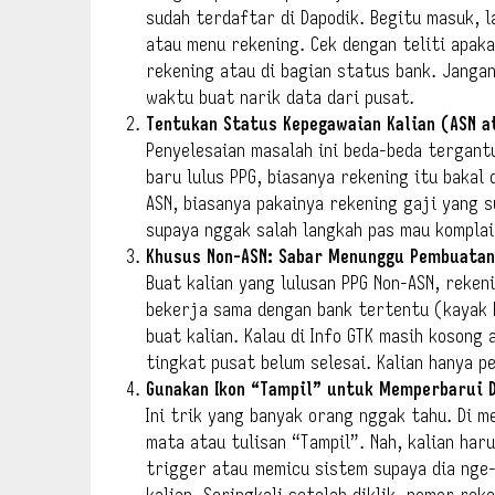
sudah terdaftar di Dapodik. Begitu masuk, 
atau menu rekening. Cek dengan teliti apak
rekening atau di bagian status bank. Janga
waktu buat narik data dari pusat.
Tentukan Status Kepegawaian Kalian (ASN a
Penyelesaian masalah ini beda-beda tergantu
baru lulus PPG, biasanya rekening itu bakal 
ASN, biasanya pakainya rekening gaji yang s
supaya nggak salah langkah pas mau komplai
Khusus Non-ASN: Sabar Menunggu Pembuatan
Buat kalian yang lulusan PPG Non-ASN, reken
bekerja sama dengan bank tertentu (kayak B
buat kalian. Kalau di Info GTK masih kosong
tingkat pusat belum selesai. Kalian hanya p
Gunakan Ikon “Tampil” untuk Memperbarui 
Ini trik yang banyak orang nggak tahu. Di m
mata atau tulisan “Tampil”. Nah, kalian haru
trigger atau memicu sistem supaya dia nge-
kalian. Seringkali setelah diklik, nomor rek