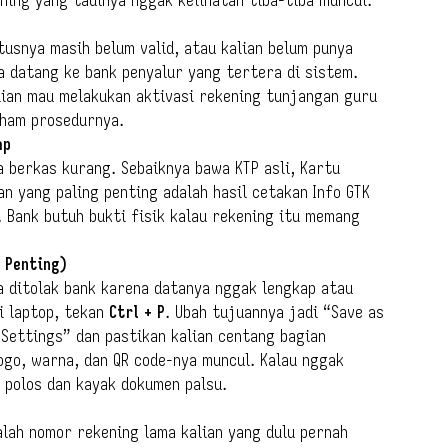
tusnya masih belum valid, atau kalian belum punya
a datang ke bank penyalur yang tertera di sistem.
lian mau melakukan aktivasi rekening tunjangan guru
aham prosedurnya.
ap
a berkas kurang. Sebaiknya bawa KTP asli, Kartu
an yang paling penting adalah hasil cetakan Info GTK
Bank butuh bukti fisik kalau rekening itu memang
 Penting)
a ditolak bank karena datanya nggak lengkap atau
i laptop, tekan
Ctrl + P
. Ubah tujuannya jadi “Save as
 Settings” dan pastikan kalian centang bagian
ogo, warna, dan QR code-nya muncul. Kalau nggak
n polos dan kayak dokumen palsu.
alah nomor rekening lama kalian yang dulu pernah