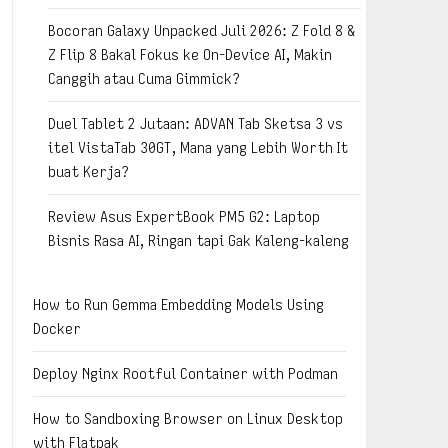
Bocoran Galaxy Unpacked Juli 2026: Z Fold 8 &
Z Flip 8 Bakal Fokus ke On-Device AI, Makin
Canggih atau Cuma Gimmick?
Duel Tablet 2 Jutaan: ADVAN Tab Sketsa 3 vs
itel VistaTab 30GT, Mana yang Lebih Worth It
buat Kerja?
Review Asus ExpertBook PM5 G2: Laptop
Bisnis Rasa AI, Ringan tapi Gak Kaleng-kaleng
How to Run Gemma Embedding Models Using
Docker
Deploy Nginx Rootful Container with Podman
How to Sandboxing Browser on Linux Desktop
with Flatpak