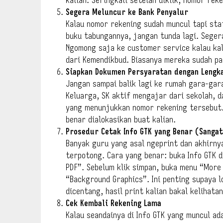
Segera Meluncur ke Bank Penyalur
Kalau nomor rekening sudah muncul tapi sta
buku tabungannya, jangan tunda lagi. Seger
Ngomong saja ke customer service kalau ka
dari Kemendikbud. Biasanya mereka sudah p
Siapkan Dokumen Persyaratan dengan Lengk
Jangan sampai balik lagi ke rumah gara-gar
Keluarga, SK aktif mengajar dari sekolah, d
yang menunjukkan nomor rekening tersebut. 
benar dialokasikan buat kalian.
Prosedur Cetak Info GTK yang Benar (Sangat
Banyak guru yang asal ngeprint dan akhirny
terpotong. Cara yang benar: buka Info GTK d
PDF”. Sebelum klik simpan, buka menu “More
“Background Graphics”. Ini penting supaya l
dicentang, hasil print kalian bakal kelihata
Cek Kembali Rekening Lama
Kalau seandainya di Info GTK yang muncul ad