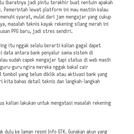
tu ibaratnya jadi pintu terakhir buat nentuin apakah
. Pemerintah lewat platform ini mau mastiin kalau
menuhi syarat, mulai dari jam mengajar yang cukup
ya, masalah teknis kayak rekening silang merah ini
usan PPG baru, jadi stres sendiri.
ing itu nggak selalu berarti kalian gagal dapet
si data antara bank penyalur sama sistem di
lau sudah capek mengajar tapi status di web masih
 guru-guru ngira mereka nggak bakal cair
 tombol yang belum diklik atau aktivasi bank yang
ri kita bahas detail teknis dan langkah-langkah
rus kalian lakukan untuk mengatasi masalah rekening
k dulu ke laman resmi Info GTK. Gunakan akun yang