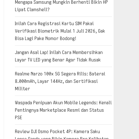
Mengapa Samsung Mungkin Berhenti Bikin HP
Lipat Clamshell?
Inilah Cara Registrasi Kartu SIM Pakai
Verifikasi Biometrik Mulai 1 Juli 2026, Gak
Bisa Lagi Pake Nomor Bodong!
Jangan Asal Lap! Inilah Cara Membersihkan
Layar TV LED yang Benar Agar Tidak Rusak
Realme Narzo 100x 5G Segera Rilis: Baterai
8.000mAh, Layar 144Hz, dan Sertifikasi
Militer
Waspada Penipuan Akun Mobile Legends: Kenali
Pentingnya Marketplace Resmi dan Status
PSE
Review DJI Osmo Pocket 4P: Kamera Saku
Lensa Ganda yang Bikin Kamera Pro Kelihatan