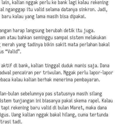
lain, kalian nggak perlu ke bank lagi kalau rekening
al nganggap itu valid selama datanya sinkron. Jadi,
baru kalau yang lama masih bisa dipakai.
jangan harap langsung berubah detik itu juga.
jam atau bahkan seminggu sampai sistem melakukan
g merah yang tadinya bikin sakit mata perlahan bakal
s “Valid”.
 aktif di bank, kalian tinggal duduk manis saja. Dana
adwal pencairan per triwulan. Nggak perlu lapor-lapor
ebaca kalau kalian berhak menerima pembayaran.
lan-bulan sebelumnya pas statusnya masih silang
istem tunjangan ini biasanya pakai skema rapel. Kalau
 tapi rekening baru valid di bulan Maret, maka dana
igus. Uang kalian nggak bakal hilang, cuma tertunda
trasi tadi.