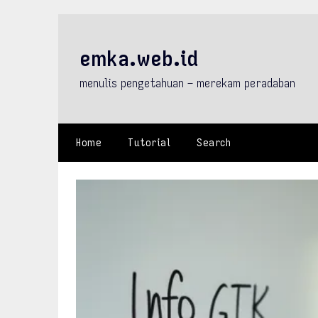
Skip
to
content
emka.web.id
menulis pengetahuan – merekam peradaban
Home
Tutorial
Search