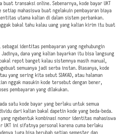
 buat transaksi online. Sebenarnya, kode bayar UKT
ke setiap mahasiswa buat ngelakuin pembayaran biaya
identitas utama kalian di dalam sistem perbankan.
nggak bakal tahu kalau uang yang kalian kirim itu buat
l sebagai identitas pembayaran yang ngehubungin
Jadinya, dana yang kalian bayarkan itu bisa langsung
bakal repot banget kalau sistemnya masih manual,
ngebuat semuanya jadi serba instan. Biasanya, kode
atau yang sering kita sebut SIAKAD, atau halaman
alian nggak masukin kode tersebut dengan bener,
roses pembayaran yang dilakukan.
k ada satu kode bayar yang berlaku untuk semua
ividu dari kalian bakal dapetin kode yang beda-beda.
t yang ngebentuk kombinasi nomor identitas mahasiswa
r UKT ini sifatnya personal karena cuma berlaku
kodenya juga bisa berubah setiap semester dan