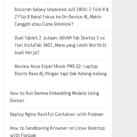
Bocoran Galaxy Unpacked Juli 2026: Z Fold 8 &
Z Flip 8 Bakal Fokus ke On-Device AI, Makin
Canggih atau Cuma Gimmick?
Duel Tablet 2 Jutaan: ADVAN Tab Sketsa 3 vs
itel VistaTab 30GT, Mana yang Lebih Worth It
buat Kerja?
Review Asus ExpertBook PM5 G2: Laptop
Bisnis Rasa AI, Ringan tapi Gak Kaleng-kaleng
How to Run Gemma Embedding Models Using
Docker
Deploy Nginx Rootful Container with Podman
How to Sandboxing Browser on Linux Desktop
with Flatpak