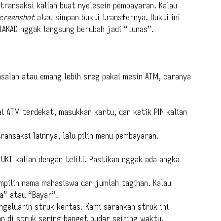
 transaksi kalian buat nyelesein pembayaran. Kalau
creenshot
atau simpan bukti transfernya. Bukti ini
SIAKAD nggak langsung berubah jadi “Lunas”.
asalah atau emang lebih sreg pakai mesin ATM, caranya
ai ATM terdekat, masukkan kartu, dan ketik PIN kalian
transaksi lainnya, lalu pilih menu pembayaran.
UKT kalian dengan teliti. Pastikan nggak ada angka
mpilin nama mahasiswa dan jumlah tagihan. Kalau
Ya” atau “Bayar”.
ngeluarin struk kertas. Kami sarankan struk ini
an di struk sering banget pudar seiring waktu.