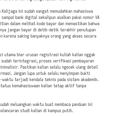
n Kalijaga ini sudah sangat memudahkan mahasiswa
k sampai bank digital sekalipun asalkan pakai nomor VA
litian dalam melihat kode bayar dan memastikan bahwa
nya jangan bayar di detik-detik terakhir penutupan
wn
karena saking banyaknya orang yang akses secara
i utama biar urusan registrasi kuliah kalian nggak
 sudah terintegrasi, proses verifikasi pembayaran
inimalisir. Pastikan kalian selalu ngecek ulang detail
rmasi. Jangan lupa untuk selalu menyimpan bukti
-waktu terjadi kendala teknis pada sistem akademik.
status kemahasiswaan kalian tetap aktif tanpa
 sudah meluangkan waktu buat membaca panduan ini
kelancaran studi kalian di kampus putih.