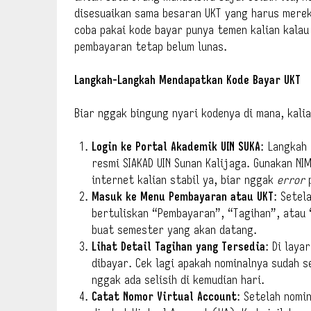
disesuaikan sama besaran UKT yang harus merek
coba pakai kode bayar punya temen kalian kalau
pembayaran tetap belum lunas.
Langkah-Langkah Mendapatkan Kode Bayar UKT
Biar nggak bingung nyari kodenya di mana, kalia
Login ke Portal Akademik UIN SUKA
: Langkah
resmi SIAKAD UIN Sunan Kalijaga. Gunakan NI
internet kalian stabil ya, biar nggak
error
p
Masuk ke Menu Pembayaran atau UKT
: Setel
bertuliskan “Pembayaran”, “Tagihan”, atau 
buat semester yang akan datang.
Lihat Detail Tagihan yang Tersedia
: Di laya
dibayar. Cek lagi apakah nominalnya sudah se
nggak ada selisih di kemudian hari.
Catat Nomor Virtual Account
: Setelah nomi