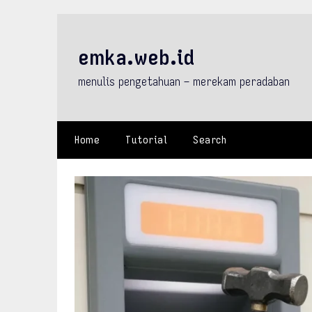
Skip
to
content
emka.web.id
menulis pengetahuan – merekam peradaban
Home
Tutorial
Search