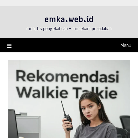
Skip
to
emka.web.id
content
menulis pengetahuan – merekam peradaban
Menu