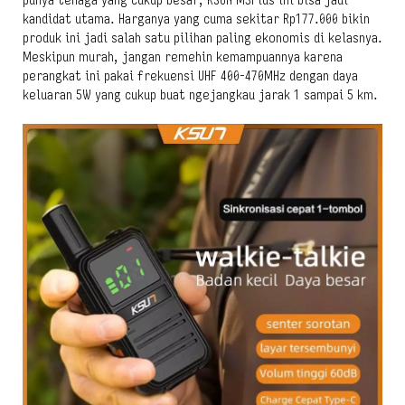
punya tenaga yang cukup besar, KSUN M3Plus ini bisa jadi
kandidat utama. Harganya yang cuma sekitar Rp177.000 bikin
produk ini jadi salah satu pilihan paling ekonomis di kelasnya.
Meskipun murah, jangan remehin kemampuannya karena
perangkat ini pakai frekuensi UHF 400-470MHz dengan daya
keluaran 5W yang cukup buat ngejangkau jarak 1 sampai 5 km.