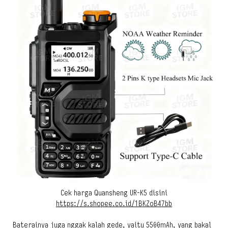
Cek harga Quansheng UR-K5 disini
https://s.shopee.co.id/1BKZoB47bb
Baterainya juga nggak kalah gede, yaitu 5500mAh, yang bakal