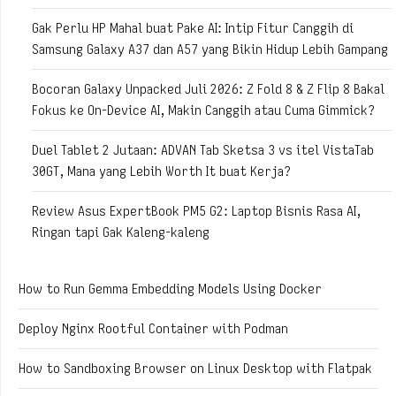
Gak Perlu HP Mahal buat Pake AI: Intip Fitur Canggih di
Samsung Galaxy A37 dan A57 yang Bikin Hidup Lebih Gampang
Bocoran Galaxy Unpacked Juli 2026: Z Fold 8 & Z Flip 8 Bakal
Fokus ke On-Device AI, Makin Canggih atau Cuma Gimmick?
Duel Tablet 2 Jutaan: ADVAN Tab Sketsa 3 vs itel VistaTab
30GT, Mana yang Lebih Worth It buat Kerja?
Review Asus ExpertBook PM5 G2: Laptop Bisnis Rasa AI,
Ringan tapi Gak Kaleng-kaleng
How to Run Gemma Embedding Models Using Docker
Deploy Nginx Rootful Container with Podman
How to Sandboxing Browser on Linux Desktop with Flatpak