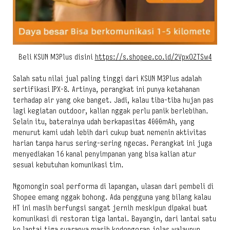
Beli KSUN M3Plus disini
https://s.shopee.co.id/2VpxOZTSw4
Salah satu nilai jual paling tinggi dari KSUN M3Plus adalah
sertifikasi IPX-8. Artinya, perangkat ini punya ketahanan
terhadap air yang oke banget. Jadi, kalau tiba-tiba hujan pas
lagi kegiatan outdoor, kalian nggak perlu panik berlebihan.
Selain itu, baterainya udah berkapasitas 4000mAh, yang
menurut kami udah lebih dari cukup buat nemenin aktivitas
harian tanpa harus sering-sering ngecas. Perangkat ini juga
menyediakan 16 kanal penyimpanan yang bisa kalian atur
sesuai kebutuhan komunikasi tim.
Ngomongin soal performa di lapangan, ulasan dari pembeli di
Shopee emang nggak bohong. Ada pengguna yang bilang kalau
HT ini masih berfungsi sangat jernih meskipun dipakai buat
komunikasi di restoran tiga lantai. Bayangin, dari lantai satu
ke lantai tiga suaranya masih kedengeran jelas walaupun