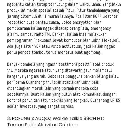
ngebantu kalian tetap terhubung dalam waktu lama. Yang bikin
produk ini makin spesial adalah fitur-fitur tambahannya yang
jarang ditemuin di HT murah lainnya. Ada fitur NOAA weather
reception buat pantau cuaca, voice encryption biar
pembicaraan kalian nggak disadap orang lain, emergency
alarm, sampai radio FM. Bahkan, kalian bisa melakukan
pemrograman frekuensi lewat komputer biar lebih fleksibel.
Ada juga fitur VOX atau voice activation, jadi kalian nggak
perlu pencet tombol terus-menerus buat ngomong.
Banyak pembeli yang ngasih testimoni positif soal produk
ini. Mereka ngerasa fitur yang ditawarin jauh melampaui
harganya yang murah. Beberapa pengguna bahkan bilang kalau
performa Quansheng ini lebih stabil dan lebih baik
dibandingkan merek lain yang pernah mereka coba
sebelumnya. Buat kalian yang butuh alat komunikasi dengan
kontrol penuh dan fitur teknis yang lengkap, Quansheng UR-K5
adalah investasi yang sangat cerdas.
3. POFUNG x AUQOZ Walkie Talkie 99CH HT:
Teman Setia Aktivitas Outdoor