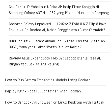
Gak Perlu HP Mahal buat Pake AI: Intip Fitur Canggih di
Samsung Galaxy A37 dan A57 yang Bikin Hidup Lebih Gampang
Bocoran Galaxy Unpacked Juli 2026: Z Fold 8 & Z Flip 8 Bakal
Fokus ke On-Device AI, Makin Canggih atau Cuma Gimmick?
Duel Tablet 2 Jutaan: ADVAN Tab Sketsa 3 vs itel VistaTab
30GT, Mana yang Lebih Worth It buat Kerja?
Review Asus ExpertBook PM5 G2: Laptop Bisnis Rasa AI,
Ringan tapi Gak Kaleng-kaleng
How to Run Gemma Embedding Models Using Docker
Deploy Nginx Rootful Container with Podman
How to Sandboxing Browser on Linux Desktop with Flatpak