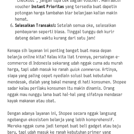
“Checkout”, jangan lupa cek bagian voucher. Manfaatin
voucher
Instant Prioritas
yang tersedia buat dapetin
potongan harga tambahan biar belanjaan kalian makin
hemat.
Selesaikan Transaksi:
Setelah semua oke, selesaikan
pembayaran seperti biasa. Tinggal tunggu deh kurir
dateng dalam waktu kurang dari satu jam!
Kenapa sih layanan ini penting banget buat masa depan
belanja online kita? Kalau kita liat trennya, persaingan e-
commerce di Indonesia sekarang udah nggak cuma adu murah
harga, tapi udah masuk ke ranah
quick commerce
. Artinya,
siapa yang paling cepet nyediain solusi buat kebutuhan
mendesak, dialah yang bakal menang di hati konsumen. Shopee
sadar kalau perilaku konsumen itu makin dinamis. Orang
nggak mau nunggu lama buat hal-hal yang sifatnya mendasar
kayak makanan atau obat.
Dengan adanya layanan ini, Shopee secara nggak langsung
ngebangun ekosistem belanja yang lebih komprehensif.
Mereka nggak cuma jadi tempat buat beli gadget atau baju
baru, tapi udah masuk ke ranah kebutuhan primer yang