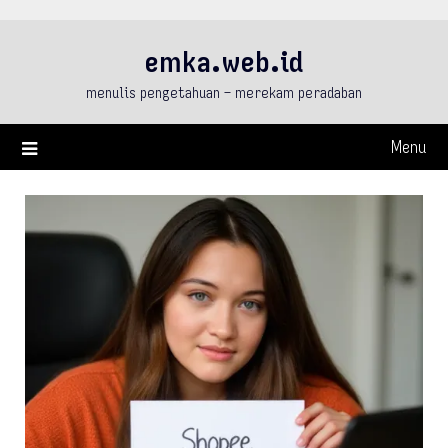
Skip
to
emka.web.id
content
menulis pengetahuan – merekam peradaban
Menu