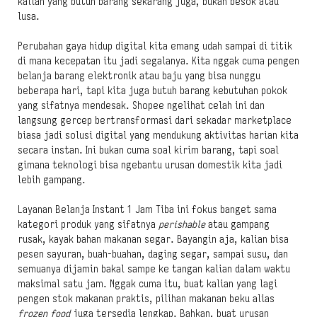
kalian yang butuh barang sekarang juga, bukan besok atau
lusa.
Perubahan gaya hidup digital kita emang udah sampai di titik
di mana kecepatan itu jadi segalanya. Kita nggak cuma pengen
belanja barang elektronik atau baju yang bisa nunggu
beberapa hari, tapi kita juga butuh barang kebutuhan pokok
yang sifatnya mendesak. Shopee ngelihat celah ini dan
langsung gercep bertransformasi dari sekadar marketplace
biasa jadi solusi digital yang mendukung aktivitas harian kita
secara instan. Ini bukan cuma soal kirim barang, tapi soal
gimana teknologi bisa ngebantu urusan domestik kita jadi
lebih gampang.
Layanan Belanja Instant 1 Jam Tiba ini fokus banget sama
kategori produk yang sifatnya
perishable
atau gampang
rusak, kayak bahan makanan segar. Bayangin aja, kalian bisa
pesen sayuran, buah-buahan, daging segar, sampai susu, dan
semuanya dijamin bakal sampe ke tangan kalian dalam waktu
maksimal satu jam. Nggak cuma itu, buat kalian yang lagi
pengen stok makanan praktis, pilihan makanan beku alias
frozen food
juga tersedia lengkap. Bahkan, buat urusan