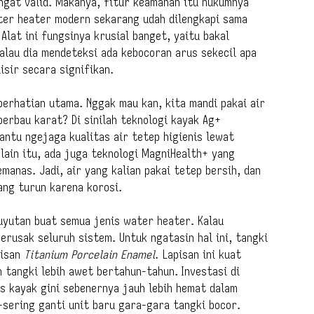
angat valid. Makanya, fitur keamanan itu hukumnya
ter heater modern sekarang udah dilengkapi sama
 Alat ini fungsinya krusial banget, yaitu bakal
kalau dia mendeteksi ada kebocoran arus sekecil apa
lisir secara signifikan.
 perhatian utama. Nggak mau kan, kita mandi pakai air
erbau karat? Di sinilah teknologi kayak Ag+
bantu ngejaga kualitas air tetep higienis lewat
elain itu, ada juga teknologi MagniHealth+ yang
manas. Jadi, air yang kalian pakai tetep bersih, dan
ng turun karena korosi.
uyutan buat semua jenis water heater. Kalau
erusak seluruh sistem. Untuk ngatasin hal ini, tangki
pisan
Titanium Porcelain Enamel
. Lapisan ini kuat
 tangki lebih awet bertahun-tahun. Investasi di
s kayak gini sebenernya jauh lebih hemat dalam
-sering ganti unit baru gara-gara tangki bocor.