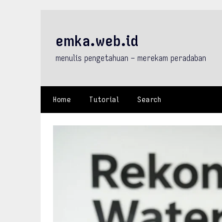
Skip
to
content
emka.web.id
menulis pengetahuan – merekam peradaban
Home
Tutorial
Search