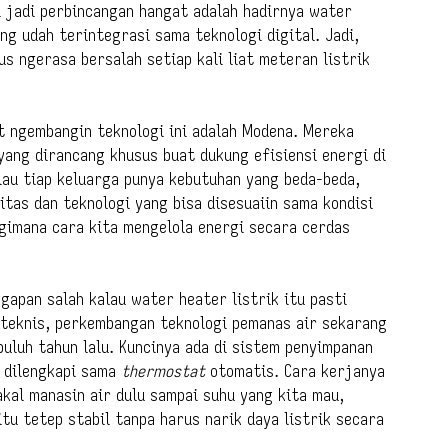
i jadi perbincangan hangat adalah hadirnya water
ng udah terintegrasi sama teknologi digital. Jadi,
s ngerasa bersalah setiap kali liat meteran listrik
t ngembangin teknologi ini adalah Modena. Mereka
 yang dirancang khusus buat dukung efisiensi energi di
au tiap keluarga punya kebutuhan yang beda-beda,
tas dan teknologi yang bisa disesuaiin sama kondisi
 gimana cara kita mengelola energi secara cerdas
apan salah kalau water heater listrik itu pasti
a teknis, perkembangan teknologi pemanas air sekarang
puluh tahun lalu. Kuncinya ada di sistem penyimpanan
 dilengkapi sama
thermostat
otomatis. Cara kerjanya
akal manasin air dulu sampai suhu yang kita mau,
itu tetep stabil tanpa harus narik daya listrik secara