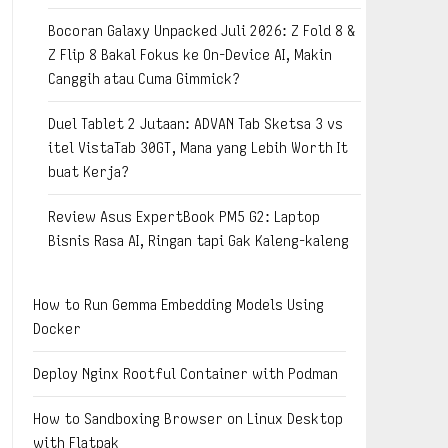
Bocoran Galaxy Unpacked Juli 2026: Z Fold 8 &
Z Flip 8 Bakal Fokus ke On-Device AI, Makin
Canggih atau Cuma Gimmick?
Duel Tablet 2 Jutaan: ADVAN Tab Sketsa 3 vs
itel VistaTab 30GT, Mana yang Lebih Worth It
buat Kerja?
Review Asus ExpertBook PM5 G2: Laptop
Bisnis Rasa AI, Ringan tapi Gak Kaleng-kaleng
How to Run Gemma Embedding Models Using
Docker
Deploy Nginx Rootful Container with Podman
How to Sandboxing Browser on Linux Desktop
with Flatpak