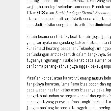
pas lagi mandi. Ini adalah kekhawatiran yang s
wajib, bukan lagi sekadar tambahan. Produk wa
fitur ELCB atau
Earth Leakage Circuit Breaker
.
otomatis mutusin aliran listrik secara instan 
pun. Jadi, risiko sengatan listrik bisa diminima
Selain keamanan listrik, kualitas air juga jadi
yang ternyata mengandung bakteri atau malah b
PureShield Heating berperan. Teknologi ini nge
perlindungan antibakteri di dalam tangkinya. S
tugasnya ngurangin risiko karat pada elemen pe
performa perangkatnya juga nggak bakal gampa
Masalah korosi atau karat ini emang musuh beb
tangkinya karatan, lama-lama bisa bocor dan ng
pada water heater kelas atas biasanya pake la
banget buat nahan serangan korosi dan ngebikin
perangkat yang punya lapisan tangki berkualita
jangka panjang karena kita nggak perlu sering