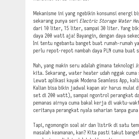
Mekanisme ini yang ngebikin konsumsi energi bi
sekarang punya seri
Electric Storage Water He
dari 10 liter, 15 liter, sampai 30 liter. Yang b
daya 200 watt aja! Bayangin, dengan daya sekeci
Ini tentu ngebantu banget buat rumah-rumah ya
perlu repot-repot nambah daya PLN cuma buat s
Nah, yang makin seru adalah gimana teknologi
I
kita. Sekarang, water heater udah nggak cuma s
Lewat aplikasi kayak Modena Seamless App, kal
Kalian bisa bikin jadwal kapan air harus mulai 
set di 200 watt), sampai ngontrol perangkat dar
pemanas airnya cuma bakal kerja di waktu-wakt
ceritanya perangkat nyala seharian tanpa guna
Tapi, ngomongin soal air dan listrik di satu te
masalah keamanan, kan? Kita pasti takut bange