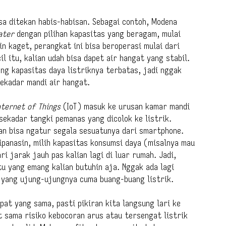
sa ditekan habis-habisan. Sebagai contoh, Modena
ater
dengan pilihan kapasitas yang beragam, mulai
ikin kaget, perangkat ini bisa beroperasi mulai dari
l itu, kalian udah bisa dapet air hangat yang stabil.
ng kapasitas daya listriknya terbatas, jadi nggak
ekadar mandi air hangat.
nternet of Things
(IoT) masuk ke urusan kamar mandi
ekadar tangki pemanas yang dicolok ke listrik.
ian bisa ngatur segala sesuatunya dari smartphone.
dipanasin, milih kapasitas konsumsi daya (misalnya mau
i jarak jauh pas kalian lagi di luar rumah. Jadi,
u yang emang kalian butuhin aja. Nggak ada lagi
 yang ujung-ujungnya cuma buang-buang listrik.
mpat yang sama, pasti pikiran kita langsung lari ke
t sama risiko kebocoran arus atau tersengat listrik