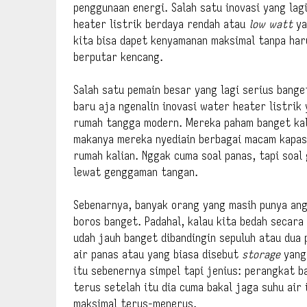
penggunaan energi. Salah satu inovasi yang lag
heater listrik berdaya rendah atau
low watt
ya
kita bisa dapet kenyamanan maksimal tanpa haru
berputar kencang.
Salah satu pemain besar yang lagi serius bange
baru aja ngenalin inovasi water heater listrik
rumah tangga modern. Mereka paham banget kal
makanya mereka nyediain berbagai macam kapasi
rumah kalian. Nggak cuma soal panas, tapi soal
lewat genggaman tangan.
Sebenarnya, banyak orang yang masih punya angg
boros banget. Padahal, kalau kita bedah secar
udah jauh banget dibandingin sepuluh atau dua 
air panas atau yang biasa disebut
storage
yang
itu sebenernya simpel tapi jenius: perangkat b
terus setelah itu dia cuma bakal jaga suhu air 
maksimal terus-menerus.