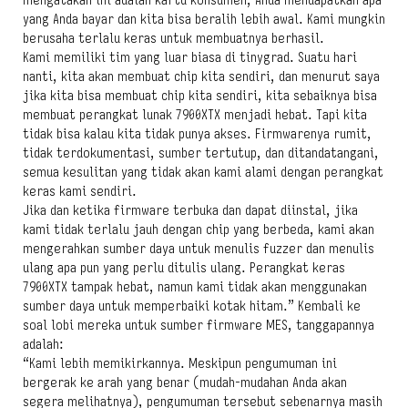
mengatakan ini adalah kartu konsumen, Anda mendapatkan apa
yang Anda bayar dan kita bisa beralih lebih awal. Kami mungkin
berusaha terlalu keras untuk membuatnya berhasil.
Kami memiliki tim yang luar biasa di tinygrad. Suatu hari
nanti, kita akan membuat chip kita sendiri, dan menurut saya
jika kita bisa membuat chip kita sendiri, kita sebaiknya bisa
membuat perangkat lunak 7900XTX menjadi hebat. Tapi kita
tidak bisa kalau kita tidak punya akses. Firmwarenya rumit,
tidak terdokumentasi, sumber tertutup, dan ditandatangani,
semua kesulitan yang tidak akan kami alami dengan perangkat
keras kami sendiri.
Jika dan ketika firmware terbuka dan dapat diinstal, jika
kami tidak terlalu jauh dengan chip yang berbeda, kami akan
mengerahkan sumber daya untuk menulis fuzzer dan menulis
ulang apa pun yang perlu ditulis ulang. Perangkat keras
7900XTX tampak hebat, namun kami tidak akan menggunakan
sumber daya untuk memperbaiki kotak hitam.” Kembali ke
soal lobi mereka untuk sumber firmware MES, tanggapannya
adalah:
“Kami lebih memikirkannya. Meskipun pengumuman ini
bergerak ke arah yang benar (mudah-mudahan Anda akan
segera melihatnya), pengumuman tersebut sebenarnya masih