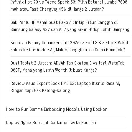
Infinix Hot 70 vs Tecno Spark 50: Pilih Baterai Jumbo 7000
mAh atau Fast Charging 45W di Harga 2 Jutaan?
Gak Perlu HP Mahal buat Pake AI: Intip Fitur Canggih di
Samsung Galaxy A37 dan A57 yang Bikin Hidup Lebih Gampang
Bocoran Galaxy Unpacked Juli 2026: Z Fold 8 & Z Flip 8 Bakal
Fokus ke On-Device AI, Makin Canggih atau Cuma Gimmick?
Duel Tablet 2 Jutaan: ADVAN Tab Sketsa 3 vs itel VistaTab
30GT, Mana yang Lebih Worth It buat Kerja?
Review Asus ExpertBook PM5 G2: Laptop Bisnis Rasa AI,
Ringan tapi Gak Kaleng-kaleng
How to Run Gemma Embedding Models Using Docker
Deploy Nginx Rootful Container with Podman