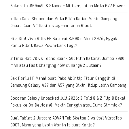
Baterai 7.000mAh & Standar Militer, Inilah Moto G77 Power
Inilah Cara Shopee dan Meta Bikin Kalian Makin Gampang
Dapat Cuan Afiliasi Instagram Tanpa Ribet
Gila Sih! Vivo Rilis HP Baterai 8.000 mAh di 2026, Nggak
Perlu Ribet Bawa Powerbank Lagi?
Infinix Hot 70 vs Tecno Spark 50: Pilih Baterai Jumbo 7000
mAh atau Fast Charging 45W di Harga 2 Jutaan?
Gak Perlu HP Mahal buat Pake AI: Intip Fitur Canggih di
Samsung Galaxy A37 dan A57 yang Bikin Hidup Lebih Gampang
Bocoran Galaxy Unpacked Juli 2026: Z Fold 8 & Z Flip 8 Bakal
Fokus ke On-Device AI, Makin Canggih atau Cuma Gimmick?
Duel Tablet 2 Jutaan: ADVAN Tab Sketsa 3 vs itel VistaTab
30GT, Mana yang Lebih Worth It buat Kerja?