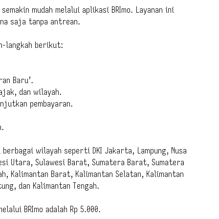
semakin mudah melalui aplikasi BRImo. Layanan ini
na saja tanpa antrean.
h-langkah berikut:
ran Baru’.
jak, dan wilayah.
lanjutkan pembayaran.
n.
i berbagai wilayah seperti DKI Jakarta, Lampung, Nusa
esi Utara, Sulawesi Barat, Sumatera Barat, Sumatera
h, Kalimantan Barat, Kalimantan Selatan, Kalimantan
tung, dan Kalimantan Tengah.
elalui BRImo adalah Rp 5.000.