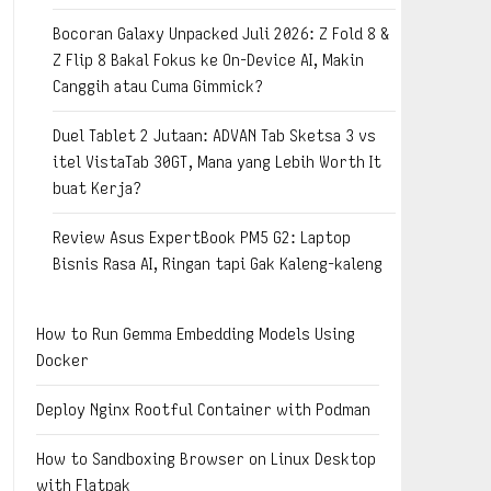
Bocoran Galaxy Unpacked Juli 2026: Z Fold 8 &
Z Flip 8 Bakal Fokus ke On-Device AI, Makin
Canggih atau Cuma Gimmick?
Duel Tablet 2 Jutaan: ADVAN Tab Sketsa 3 vs
itel VistaTab 30GT, Mana yang Lebih Worth It
buat Kerja?
Review Asus ExpertBook PM5 G2: Laptop
Bisnis Rasa AI, Ringan tapi Gak Kaleng-kaleng
How to Run Gemma Embedding Models Using
Docker
Deploy Nginx Rootful Container with Podman
How to Sandboxing Browser on Linux Desktop
with Flatpak