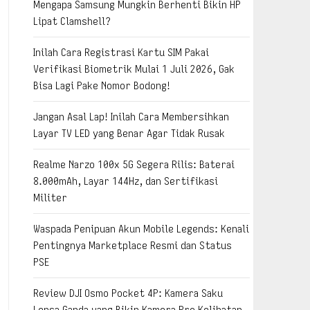
Mengapa Samsung Mungkin Berhenti Bikin HP
Lipat Clamshell?
Inilah Cara Registrasi Kartu SIM Pakai
Verifikasi Biometrik Mulai 1 Juli 2026, Gak
Bisa Lagi Pake Nomor Bodong!
Jangan Asal Lap! Inilah Cara Membersihkan
Layar TV LED yang Benar Agar Tidak Rusak
Realme Narzo 100x 5G Segera Rilis: Baterai
8.000mAh, Layar 144Hz, dan Sertifikasi
Militer
Waspada Penipuan Akun Mobile Legends: Kenali
Pentingnya Marketplace Resmi dan Status
PSE
Review DJI Osmo Pocket 4P: Kamera Saku
Lensa Ganda yang Bikin Kamera Pro Kelihatan