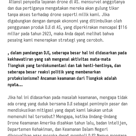
Aliansi penyedia layanan drone di AS. mensurvei anggotanya
dan dua pertiganya mengatakan mereka akan gulung tikar
tanpa akses terhadap drone seperti milik kami. Jika
digabungkan dengan dampak ekonomi yang ditimbulkan oleh
penggunaan produk DJI di AS, yang diperkirakan mencapai $116
miliar pada tahun 2023, maka Anda dapat melihat bahwa
pesaing kami menerapkan strategi yang ceroboh.
, dalam pandangan DJI, seberapa besar hal ini didasarkan pada
kekhawatiran yang sah mengenai aktivitas mata-mata
Tiongkok yang terdokumentasi dan tak henti-hentinya, dan
seberapa besar reaksi politik yang membenarkan
proteksionisme? Ancaman keamanan dari Tiongkok adalah
nyata…
Jika hal ini didasarkan pada masalah keamanan, mengapa tidak
ada orang yang duduk bersama DJI sebagai pemimpin pasar dan
mendiskusikan mitigasi yang dapat kami lakukan untuk
memenuhi hal tersebut? Mengapa, ketika Undang-Undang
Drone Keamanan Amerika disahkan tahun lalu, badan intelijen,
Departemen Kehakiman, dan Keamanan Dalam Negeri
dikecualikan agar mereka dapat membeli DJI? Namun mengapa