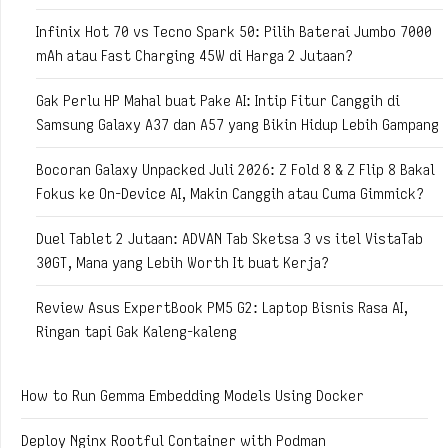
Infinix Hot 70 vs Tecno Spark 50: Pilih Baterai Jumbo 7000
mAh atau Fast Charging 45W di Harga 2 Jutaan?
Gak Perlu HP Mahal buat Pake AI: Intip Fitur Canggih di
Samsung Galaxy A37 dan A57 yang Bikin Hidup Lebih Gampang
Bocoran Galaxy Unpacked Juli 2026: Z Fold 8 & Z Flip 8 Bakal
Fokus ke On-Device AI, Makin Canggih atau Cuma Gimmick?
Duel Tablet 2 Jutaan: ADVAN Tab Sketsa 3 vs itel VistaTab
30GT, Mana yang Lebih Worth It buat Kerja?
Review Asus ExpertBook PM5 G2: Laptop Bisnis Rasa AI,
Ringan tapi Gak Kaleng-kaleng
How to Run Gemma Embedding Models Using Docker
Deploy Nginx Rootful Container with Podman