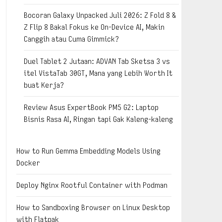
Bocoran Galaxy Unpacked Juli 2026: Z Fold 8 &
Z Flip 8 Bakal Fokus ke On-Device AI, Makin
Canggih atau Cuma Gimmick?
Duel Tablet 2 Jutaan: ADVAN Tab Sketsa 3 vs
itel VistaTab 30GT, Mana yang Lebih Worth It
buat Kerja?
Review Asus ExpertBook PM5 G2: Laptop
Bisnis Rasa AI, Ringan tapi Gak Kaleng-kaleng
How to Run Gemma Embedding Models Using
Docker
Deploy Nginx Rootful Container with Podman
How to Sandboxing Browser on Linux Desktop
with Flatpak