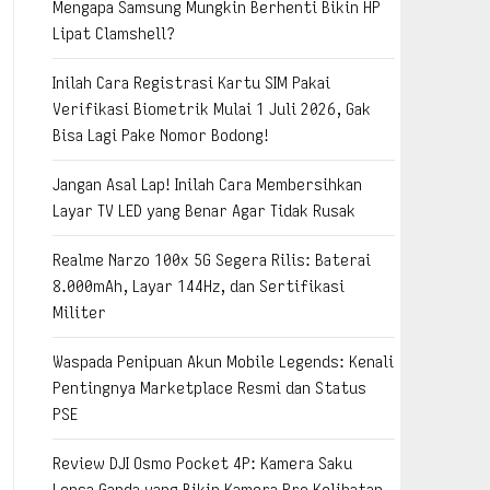
Mengapa Samsung Mungkin Berhenti Bikin HP
Lipat Clamshell?
Inilah Cara Registrasi Kartu SIM Pakai
Verifikasi Biometrik Mulai 1 Juli 2026, Gak
Bisa Lagi Pake Nomor Bodong!
Jangan Asal Lap! Inilah Cara Membersihkan
Layar TV LED yang Benar Agar Tidak Rusak
Realme Narzo 100x 5G Segera Rilis: Baterai
8.000mAh, Layar 144Hz, dan Sertifikasi
Militer
Waspada Penipuan Akun Mobile Legends: Kenali
Pentingnya Marketplace Resmi dan Status
PSE
Review DJI Osmo Pocket 4P: Kamera Saku
Lensa Ganda yang Bikin Kamera Pro Kelihatan