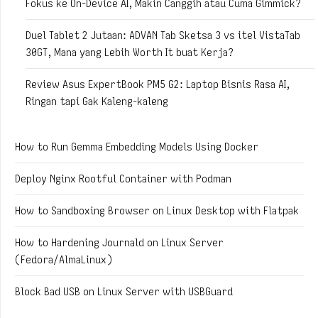
Fokus ke On-Device AI, Makin Canggih atau Cuma Gimmick?
Duel Tablet 2 Jutaan: ADVAN Tab Sketsa 3 vs itel VistaTab
30GT, Mana yang Lebih Worth It buat Kerja?
Review Asus ExpertBook PM5 G2: Laptop Bisnis Rasa AI,
Ringan tapi Gak Kaleng-kaleng
How to Run Gemma Embedding Models Using Docker
Deploy Nginx Rootful Container with Podman
How to Sandboxing Browser on Linux Desktop with Flatpak
How to Hardening Journald on Linux Server
(Fedora/AlmaLinux)
Block Bad USB on Linux Server with USBGuard