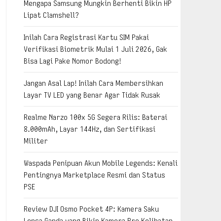
Mengapa Samsung Mungkin Berhenti Bikin HP
Lipat Clamshell?
Inilah Cara Registrasi Kartu SIM Pakai
Verifikasi Biometrik Mulai 1 Juli 2026, Gak
Bisa Lagi Pake Nomor Bodong!
Jangan Asal Lap! Inilah Cara Membersihkan
Layar TV LED yang Benar Agar Tidak Rusak
Realme Narzo 100x 5G Segera Rilis: Baterai
8.000mAh, Layar 144Hz, dan Sertifikasi
Militer
Waspada Penipuan Akun Mobile Legends: Kenali
Pentingnya Marketplace Resmi dan Status
PSE
Review DJI Osmo Pocket 4P: Kamera Saku
Lensa Ganda yang Bikin Kamera Pro Kelihatan