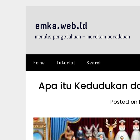
Skip
to
content
emka.web.id
menulis pengetahuan – merekam peradaban
Home
Tutorial
Search
Apa itu Kedudukan da
Posted on 