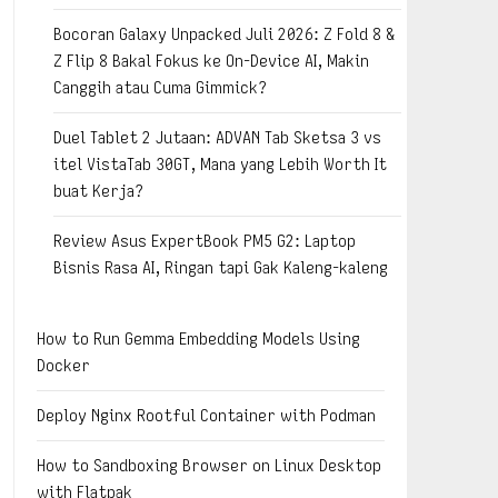
Bocoran Galaxy Unpacked Juli 2026: Z Fold 8 &
Z Flip 8 Bakal Fokus ke On-Device AI, Makin
Canggih atau Cuma Gimmick?
Duel Tablet 2 Jutaan: ADVAN Tab Sketsa 3 vs
itel VistaTab 30GT, Mana yang Lebih Worth It
buat Kerja?
Review Asus ExpertBook PM5 G2: Laptop
Bisnis Rasa AI, Ringan tapi Gak Kaleng-kaleng
How to Run Gemma Embedding Models Using
Docker
Deploy Nginx Rootful Container with Podman
How to Sandboxing Browser on Linux Desktop
with Flatpak