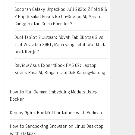
Bocoran Galaxy Unpacked Juli 2026: Z Fold 8 &
Z Flip 8 Bakal Fokus ke On-Device AI, Makin
Canggih atau Cuma Gimmick?
Duel Tablet 2 Jutaan: ADVAN Tab Sketsa 3 vs
itel VistaTab 30GT, Mana yang Lebih Worth It
buat Kerja?
Review Asus ExpertBook PM5 G2: Laptop
Bisnis Rasa AI, Ringan tapi Gak Kaleng-kaleng
How to Run Gemma Embedding Models Using
Docker
Deploy Nginx Rootful Container with Podman
How to Sandboxing Browser on Linux Desktop
with Flatpak