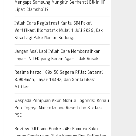
Mengapa Samsung Mungkin Berhenti Bikin HP
Lipat Clamshell?
Inilah Cara Registrasi Kartu SIM Pakai
Verifikasi Biometrik Mulai 1 Juli 2026, Gak
Bisa Lagi Pake Nomor Bodong!
Jangan Asal Lap! Inilah Cara Membersihkan
Layar TV LED yang Benar Agar Tidak Rusak
Realme Narzo 100x 5G Segera Rilis: Baterai
8.000mAh, Layar 144Hz, dan Sertifikasi
Militer
Waspada Penipuan Akun Mobile Legends: Kenali
Pentingnya Marketplace Resmi dan Status
PSE
Review DJI Osmo Pocket 4P: Kamera Saku
Lensa Ganda yang Bikin Kamera Pro Kelihatan