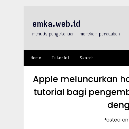
Skip
to
content
emka.web.id
menulis pengetahuan – merekam peradaban
Home
Tutorial
Search
Apple meluncurkan h
tutorial bagi pengem
deng
Posted on