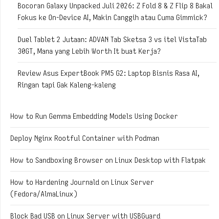
Bocoran Galaxy Unpacked Juli 2026: Z Fold 8 & Z Flip 8 Bakal
Fokus ke On-Device AI, Makin Canggih atau Cuma Gimmick?
Duel Tablet 2 Jutaan: ADVAN Tab Sketsa 3 vs itel VistaTab
30GT, Mana yang Lebih Worth It buat Kerja?
Review Asus ExpertBook PM5 G2: Laptop Bisnis Rasa AI,
Ringan tapi Gak Kaleng-kaleng
How to Run Gemma Embedding Models Using Docker
Deploy Nginx Rootful Container with Podman
How to Sandboxing Browser on Linux Desktop with Flatpak
How to Hardening Journald on Linux Server
(Fedora/AlmaLinux)
Block Bad USB on Linux Server with USBGuard