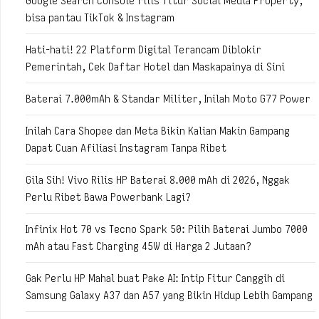
Google Search Console rilis fitur Social Media Property,
bisa pantau TikTok & Instagram
Hati-hati! 22 Platform Digital Terancam Diblokir
Pemerintah, Cek Daftar Hotel dan Maskapainya di Sini
Baterai 7.000mAh & Standar Militer, Inilah Moto G77 Power
Inilah Cara Shopee dan Meta Bikin Kalian Makin Gampang
Dapat Cuan Afiliasi Instagram Tanpa Ribet
Gila Sih! Vivo Rilis HP Baterai 8.000 mAh di 2026, Nggak
Perlu Ribet Bawa Powerbank Lagi?
Infinix Hot 70 vs Tecno Spark 50: Pilih Baterai Jumbo 7000
mAh atau Fast Charging 45W di Harga 2 Jutaan?
Gak Perlu HP Mahal buat Pake AI: Intip Fitur Canggih di
Samsung Galaxy A37 dan A57 yang Bikin Hidup Lebih Gampang