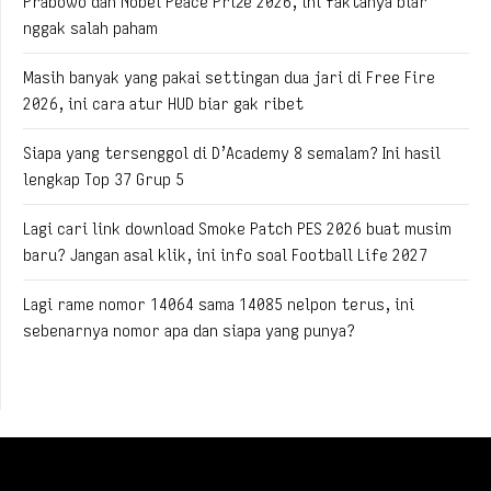
Prabowo dan Nobel Peace Prize 2026, ini faktanya biar
nggak salah paham
Masih banyak yang pakai settingan dua jari di Free Fire
2026, ini cara atur HUD biar gak ribet
Siapa yang tersenggol di D’Academy 8 semalam? Ini hasil
lengkap Top 37 Grup 5
Lagi cari link download Smoke Patch PES 2026 buat musim
baru? Jangan asal klik, ini info soal Football Life 2027
Lagi rame nomor 14064 sama 14085 nelpon terus, ini
sebenarnya nomor apa dan siapa yang punya?