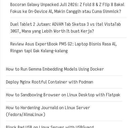
Bocoran Galaxy Unpacked Juli 2026: Z Fold 8 & Z Flip 8 Bakal
Fokus ke On-Device AI, Makin Canggih atau Cuma Gimmick?
Duel Tablet 2 Jutaan: ADVAN Tab Sketsa 3 vs itel VistaTab
30GT, Mana yang Lebih Worth It buat Kerja?
Review Asus ExpertBook PM5 G2: Laptop Bisnis Rasa AI,
Ringan tapi Gak Kaleng-kaleng
How to Run Gemma Embedding Models Using Docker
Deploy Nginx Rootful Container with Podman
How to Sandboxing Browser on Linux Desktop with Flatpak
How to Hardening Journald on Linux Server
(Fedora/AlmaLinux)
Block Bad USB on Linux Server with USBGuard