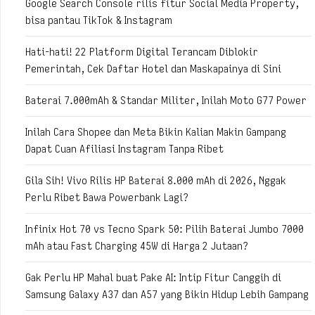
Google Search Console rilis fitur Social Media Property,
bisa pantau TikTok & Instagram
Hati-hati! 22 Platform Digital Terancam Diblokir
Pemerintah, Cek Daftar Hotel dan Maskapainya di Sini
Baterai 7.000mAh & Standar Militer, Inilah Moto G77 Power
Inilah Cara Shopee dan Meta Bikin Kalian Makin Gampang
Dapat Cuan Afiliasi Instagram Tanpa Ribet
Gila Sih! Vivo Rilis HP Baterai 8.000 mAh di 2026, Nggak
Perlu Ribet Bawa Powerbank Lagi?
Infinix Hot 70 vs Tecno Spark 50: Pilih Baterai Jumbo 7000
mAh atau Fast Charging 45W di Harga 2 Jutaan?
Gak Perlu HP Mahal buat Pake AI: Intip Fitur Canggih di
Samsung Galaxy A37 dan A57 yang Bikin Hidup Lebih Gampang