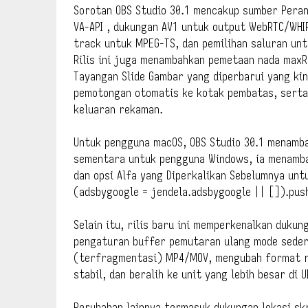
Sorotan OBS Studio 30.1 mencakup sumber Peran
VA-API , dukungan AV1 untuk output WebRTC/WHIP
track untuk MPEG-TS, dan pemilihan saluran unt
Rilis ini juga menambahkan pemetaan nada maxR
Tayangan Slide Gambar yang diperbarui yang kin
pemotongan otomatis ke kotak pembatas, serta 
keluaran rekaman.
Untuk pengguna macOS, OBS Studio 30.1 menamb
sementara untuk pengguna Windows, ia menamba
dan opsi Alfa yang Diperkalikan Sebelumnya un
(adsbygoogle = jendela.adsbygoogle || []).pus
Selain itu, rilis baru ini memperkenalkan duku
pengaturan buffer pemutaran ulang mode seder
(terfragmentasi) MP4/MOV, mengubah format r
stabil, dan beralih ke unit yang lebih besar di
Perubahan lainnya termasuk dukungan lokasi skr