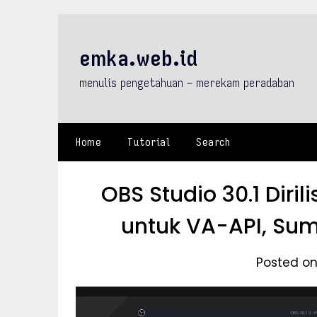
Skip
to
content
emka.web.id
menulis pengetahuan – merekam peradaban
Home
Tutorial
Search
OBS Studio 30.1 Dir
untuk VA-API, Su
Posted on