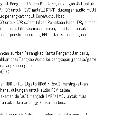
gkat Pengambil Video PipeWire, dukungan AV1 untuk
, HDR untuk HEVC melalui RTMP, dukungan audio multi-
uk perangkat input CoreAudio. Nbsp
GB untuk SDR dalam filter Pemetaan Nada HDR, sumber
i memuat file secara asinkron, opsi baru untuk
opsi penskalaan ulang GPU untuk streaming dan
ahkan sumber Perangkat Kartu Pengambilan baru,
hkan opsi Tangkap Audio ke tangkapan jendela/game
tuk tangkapan game.
h({});
ngan HDR untuk Elgato HD60 X Rev.2, meningkatkan
hana, dukungan untuk audio PCM dalam
ekaman default menjadi fMP4/fMOV untuk rilis
 UI untuk bitrate tinggi/rekaman besar.
ip Lua untuk jalur pencarian perpustakaan asli Lua,