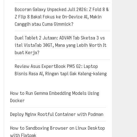
Bocoran Galaxy Unpacked Juli 2026: Z Fold 8 &
Z Flip 8 Bakal Fokus ke On-Device AI, Makin
Canggih atau Cuma Gimmick?
Duel Tablet 2 Jutaan: ADVAN Tab Sketsa 3 vs
itel VistaTab 30GT, Mana yang Lebih Worth It
buat Kerja?
Review Asus ExpertBook PM5 G2: Laptop
Bisnis Rasa AI, Ringan tapi Gak Kaleng-kaleng
How to Run Gemma Embedding Models Using
Docker
Deploy Nginx Rootful Container with Podman
How to Sandboxing Browser on Linux Desktop
with Flatpak