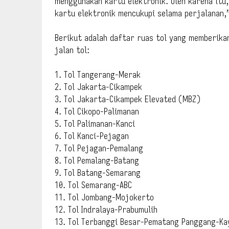
menggunakan kartu elektronik. Oleh karena it
kartu elektronik mencukupi selama perjalanan,
Berikut adalah daftar ruas tol yang memberika
jalan tol:
1. Tol Tangerang-Merak
2. Tol Jakarta-Cikampek
3. Tol Jakarta-Cikampek Elevated (MBZ)
4. Tol Cikopo-Palimanan
5. Tol Palimanan-Kanci
6. Tol Kanci-Pejagan
7. Tol Pejagan-Pemalang
8. Tol Pemalang-Batang
9. Tol Batang-Semarang
10. Tol Semarang-ABC
11. Tol Jombang-Mojokerto
12. Tol Indralaya-Prabumulih
13. Tol Terbanggi Besar-Pematang Panggang-Ka