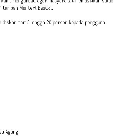
u, kami mengimbau agar masyarakat memastikan saldo
” tambah Menteri Basuki.
n diskon tarif hingga 20 persen kepada pengguna
yu Agung