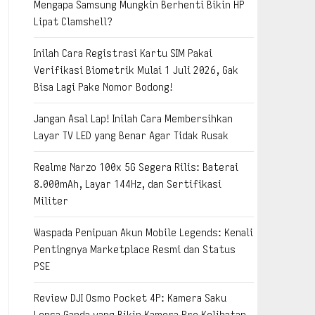
Mengapa Samsung Mungkin Berhenti Bikin HP
Lipat Clamshell?
Inilah Cara Registrasi Kartu SIM Pakai
Verifikasi Biometrik Mulai 1 Juli 2026, Gak
Bisa Lagi Pake Nomor Bodong!
Jangan Asal Lap! Inilah Cara Membersihkan
Layar TV LED yang Benar Agar Tidak Rusak
Realme Narzo 100x 5G Segera Rilis: Baterai
8.000mAh, Layar 144Hz, dan Sertifikasi
Militer
Waspada Penipuan Akun Mobile Legends: Kenali
Pentingnya Marketplace Resmi dan Status
PSE
Review DJI Osmo Pocket 4P: Kamera Saku
Lensa Ganda yang Bikin Kamera Pro Kelihatan