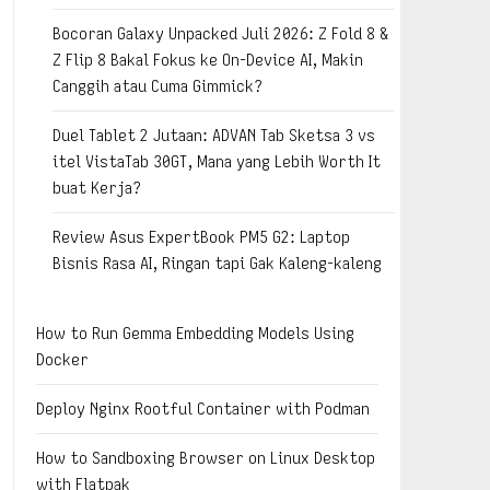
Bocoran Galaxy Unpacked Juli 2026: Z Fold 8 &
Z Flip 8 Bakal Fokus ke On-Device AI, Makin
Canggih atau Cuma Gimmick?
Duel Tablet 2 Jutaan: ADVAN Tab Sketsa 3 vs
itel VistaTab 30GT, Mana yang Lebih Worth It
buat Kerja?
Review Asus ExpertBook PM5 G2: Laptop
Bisnis Rasa AI, Ringan tapi Gak Kaleng-kaleng
How to Run Gemma Embedding Models Using
Docker
Deploy Nginx Rootful Container with Podman
How to Sandboxing Browser on Linux Desktop
with Flatpak