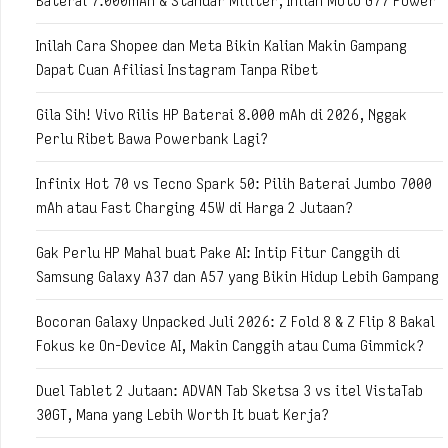
Baterai 7.000mAh & Standar Militer, Inilah Moto G77 Power
Inilah Cara Shopee dan Meta Bikin Kalian Makin Gampang
Dapat Cuan Afiliasi Instagram Tanpa Ribet
Gila Sih! Vivo Rilis HP Baterai 8.000 mAh di 2026, Nggak
Perlu Ribet Bawa Powerbank Lagi?
Infinix Hot 70 vs Tecno Spark 50: Pilih Baterai Jumbo 7000
mAh atau Fast Charging 45W di Harga 2 Jutaan?
Gak Perlu HP Mahal buat Pake AI: Intip Fitur Canggih di
Samsung Galaxy A37 dan A57 yang Bikin Hidup Lebih Gampang
Bocoran Galaxy Unpacked Juli 2026: Z Fold 8 & Z Flip 8 Bakal
Fokus ke On-Device AI, Makin Canggih atau Cuma Gimmick?
Duel Tablet 2 Jutaan: ADVAN Tab Sketsa 3 vs itel VistaTab
30GT, Mana yang Lebih Worth It buat Kerja?