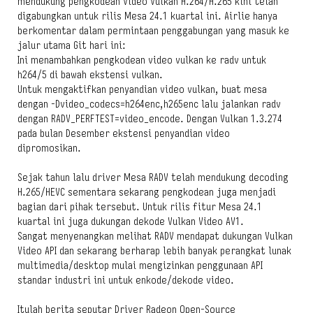
mendukung pengkodean Video Vulkan H.264/H.265 kini telah
digabungkan untuk rilis Mesa 24.1 kuartal ini. Airlie hanya
berkomentar dalam permintaan penggabungan yang masuk ke
jalur utama Git hari ini:
Ini menambahkan pengkodean video vulkan ke radv untuk
h264/5 di bawah ekstensi vulkan.
Untuk mengaktifkan penyandian video vulkan, buat mesa
dengan -Dvideo_codecs=h264enc,h265enc lalu jalankan radv
dengan RADV_PERFTEST=video_encode. Dengan Vulkan 1.3.274
pada bulan Desember ekstensi penyandian video
dipromosikan.
Sejak tahun lalu driver Mesa RADV telah mendukung decoding
H.265/HEVC sementara sekarang pengkodean juga menjadi
bagian dari pihak tersebut. Untuk rilis fitur Mesa 24.1
kuartal ini juga dukungan dekode Vulkan Video AV1.
Sangat menyenangkan melihat RADV mendapat dukungan Vulkan
Video API dan sekarang berharap lebih banyak perangkat lunak
multimedia/desktop mulai mengizinkan penggunaan API
standar industri ini untuk enkode/dekode video.
Itulah berita seputar
Driver Radeon Open-Source