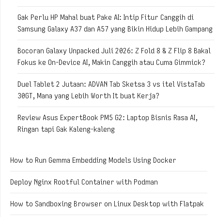
Gak Perlu HP Mahal buat Pake AI: Intip Fitur Canggih di
Samsung Galaxy A37 dan A57 yang Bikin Hidup Lebih Gampang
Bocoran Galaxy Unpacked Juli 2026: Z Fold 8 & Z Flip 8 Bakal
Fokus ke On-Device AI, Makin Canggih atau Cuma Gimmick?
Duel Tablet 2 Jutaan: ADVAN Tab Sketsa 3 vs itel VistaTab
30GT, Mana yang Lebih Worth It buat Kerja?
Review Asus ExpertBook PM5 G2: Laptop Bisnis Rasa AI,
Ringan tapi Gak Kaleng-kaleng
How to Run Gemma Embedding Models Using Docker
Deploy Nginx Rootful Container with Podman
How to Sandboxing Browser on Linux Desktop with Flatpak