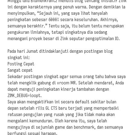
Minggu lalu Blumenkrantz menulis blog tentang inisiatif Zink
ini dengan karakternya yang penuh warna. Dengan demikian ia
menyimpulkan, “Sejauh ini, yang saya lihat hanyalah
peningkatan sebesar 6000% secara keseluruhan. Akhirnya,
semuanya berakhir.” Tentu saja, itu belum tentu merupakan
pengukuran ilmiahnya, tetapi singkatnya dia sedang
menangani proyek besar di Zink seputar pengoptimalan IO.
Pada hari Jumat ditindaklanjuti dengan postingan blog
singkat ini:
Posting Cepat
Sangat cepat
Sekadar postingan singkat agar semua orang tahu bahwa saya
telah mengklik gabung di vroom MR. Setelah mendarat, Anda
dapat menguji peningkatan kinerja tambahan dengan
ZINK_DEBUG=ioopt.
Saya akan mengaktifkan ini secara default sekitar bulan
depan setelah rilis GL CTS baru terjadi yang memperbaiki
ratusan pengujian yang rusak yang jika tidak maka akan
mengalami kemunduran. Oleh karena itu, saya telah
mengujinya di sejumlah game dan benchmark, dan semuanya
berfungsi sesuai harapan.