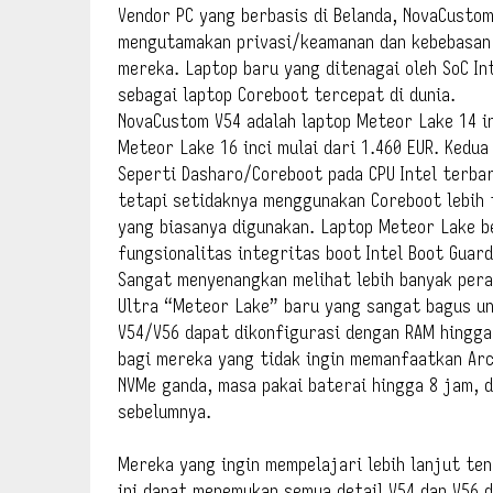
Vendor PC yang berbasis di Belanda, NovaCustom
mengutamakan privasi/keamanan dan kebebasan
mereka. Laptop baru yang ditenagai oleh SoC In
sebagai laptop Coreboot tercepat di dunia.
NovaCustom V54 adalah laptop Meteor Lake 14 in
Meteor Lake 16 inci mulai dari 1.460 EUR. Kedu
Seperti Dasharo/Coreboot pada CPU Intel terba
tetapi setidaknya menggunakan Coreboot lebih 
yang biasanya digunakan. Laptop Meteor Lake b
fungsionalitas integritas boot Intel Boot Guar
Sangat menyenangkan melihat lebih banyak pera
Ultra “Meteor Lake” baru yang sangat bagus un
V54/V56 dapat dikonfigurasi dengan RAM hingga 
bagi mereka yang tidak ingin memanfaatkan Arc G
NVMe ganda, masa pakai baterai hingga 8 jam, 
sebelumnya.
Mereka yang ingin mempelajari lebih lanjut ten
ini dapat menemukan semua detail V54 dan V56 