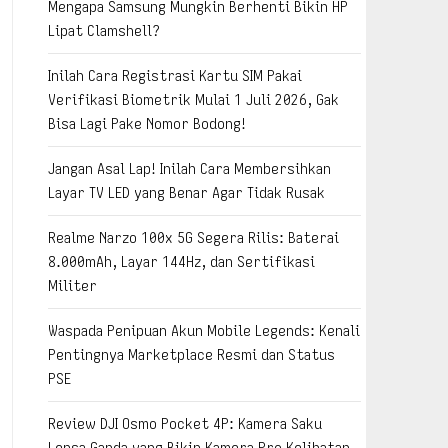
Mengapa Samsung Mungkin Berhenti Bikin HP
Lipat Clamshell?
Inilah Cara Registrasi Kartu SIM Pakai
Verifikasi Biometrik Mulai 1 Juli 2026, Gak
Bisa Lagi Pake Nomor Bodong!
Jangan Asal Lap! Inilah Cara Membersihkan
Layar TV LED yang Benar Agar Tidak Rusak
Realme Narzo 100x 5G Segera Rilis: Baterai
8.000mAh, Layar 144Hz, dan Sertifikasi
Militer
Waspada Penipuan Akun Mobile Legends: Kenali
Pentingnya Marketplace Resmi dan Status
PSE
Review DJI Osmo Pocket 4P: Kamera Saku
Lensa Ganda yang Bikin Kamera Pro Kelihatan