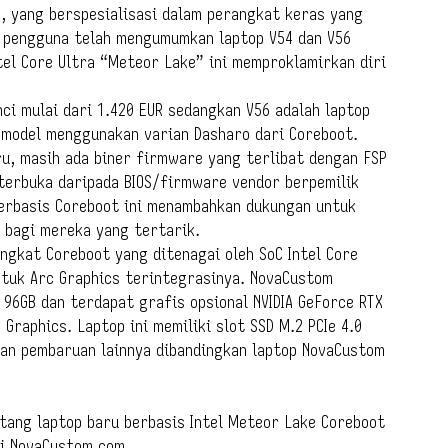
, yang berspesialisasi dalam perangkat keras yang
 pengguna telah mengumumkan laptop V54 dan V56
tel Core Ultra “Meteor Lake” ini memproklamirkan diri
ci mulai dari 1.420 EUR sedangkan V56 adalah laptop
a model menggunakan varian Dasharo dari Coreboot.
ru, masih ada biner firmware yang terlibat dengan FSP
terbuka daripada BIOS/firmware vendor berpemilik
erbasis Coreboot ini menambahkan dukungan untuk
d bagi mereka yang tertarik.
ngkat Coreboot yang ditenagai oleh SoC Intel Core
tuk Arc Graphics terintegrasinya. NovaCustom
96GB dan terdapat grafis opsional NVIDIA GeForce RTX
raphics. Laptop ini memiliki slot SSD M.2 PCIe 4.0
dan pembaruan lainnya dibandingkan laptop NovaCustom
tang laptop baru berbasis Intel Meteor Lake Coreboot
di NovaCustom.com.