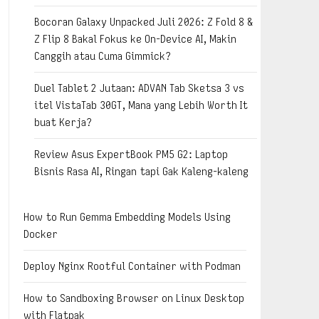
Bocoran Galaxy Unpacked Juli 2026: Z Fold 8 &
Z Flip 8 Bakal Fokus ke On-Device AI, Makin
Canggih atau Cuma Gimmick?
Duel Tablet 2 Jutaan: ADVAN Tab Sketsa 3 vs
itel VistaTab 30GT, Mana yang Lebih Worth It
buat Kerja?
Review Asus ExpertBook PM5 G2: Laptop
Bisnis Rasa AI, Ringan tapi Gak Kaleng-kaleng
How to Run Gemma Embedding Models Using
Docker
Deploy Nginx Rootful Container with Podman
How to Sandboxing Browser on Linux Desktop
with Flatpak