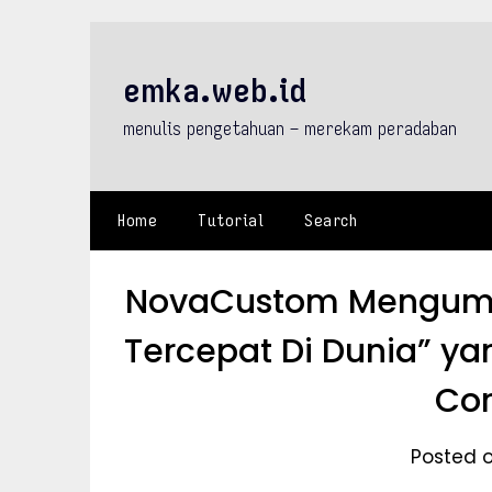
Skip
to
content
emka.web.id
menulis pengetahuan – merekam peradaban
Home
Tutorial
Search
NovaCustom Mengumu
Tercepat Di Dunia” ya
Cor
Posted o