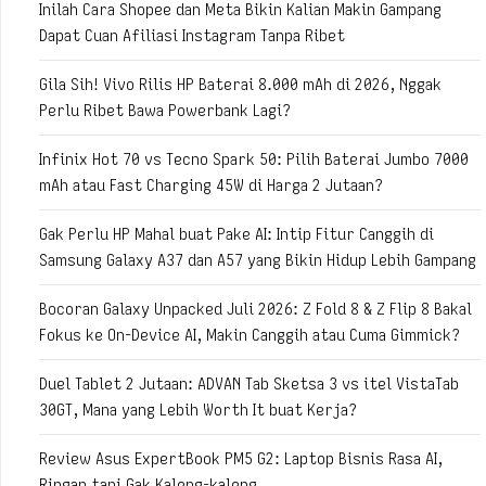
Inilah Cara Shopee dan Meta Bikin Kalian Makin Gampang
Dapat Cuan Afiliasi Instagram Tanpa Ribet
Gila Sih! Vivo Rilis HP Baterai 8.000 mAh di 2026, Nggak
Perlu Ribet Bawa Powerbank Lagi?
Infinix Hot 70 vs Tecno Spark 50: Pilih Baterai Jumbo 7000
mAh atau Fast Charging 45W di Harga 2 Jutaan?
Gak Perlu HP Mahal buat Pake AI: Intip Fitur Canggih di
Samsung Galaxy A37 dan A57 yang Bikin Hidup Lebih Gampang
Bocoran Galaxy Unpacked Juli 2026: Z Fold 8 & Z Flip 8 Bakal
Fokus ke On-Device AI, Makin Canggih atau Cuma Gimmick?
Duel Tablet 2 Jutaan: ADVAN Tab Sketsa 3 vs itel VistaTab
30GT, Mana yang Lebih Worth It buat Kerja?
Review Asus ExpertBook PM5 G2: Laptop Bisnis Rasa AI,
Ringan tapi Gak Kaleng-kaleng