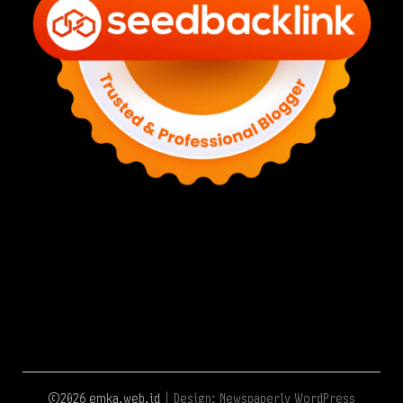
©2026 emka.web.id
| Design:
Newspaperly WordPress