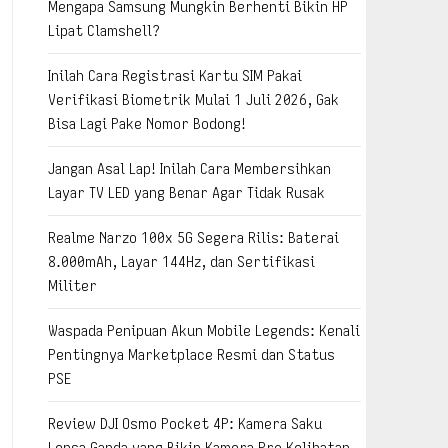
Mengapa Samsung Mungkin Berhenti Bikin HP
Lipat Clamshell?
Inilah Cara Registrasi Kartu SIM Pakai
Verifikasi Biometrik Mulai 1 Juli 2026, Gak
Bisa Lagi Pake Nomor Bodong!
Jangan Asal Lap! Inilah Cara Membersihkan
Layar TV LED yang Benar Agar Tidak Rusak
Realme Narzo 100x 5G Segera Rilis: Baterai
8.000mAh, Layar 144Hz, dan Sertifikasi
Militer
Waspada Penipuan Akun Mobile Legends: Kenali
Pentingnya Marketplace Resmi dan Status
PSE
Review DJI Osmo Pocket 4P: Kamera Saku
Lensa Ganda yang Bikin Kamera Pro Kelihatan