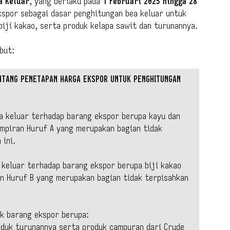
a Keluar
, yang berlaku pada
1 Februari 2025 hingga 28
kspor sebagai dasar penghitungan bea keluar untuk
biji kakao, serta produk kelapa sawit dan turunannya.
but:
NTANG PENETAPAN HARGA EKSPOR UNTUK PENGHITUNGAN
a keluar terhadap barang ekspor berupa kayu dan
mpiran Huruf A yang merupakan bagian tidak
 ini.
 keluar terhadap barang ekspor berupa biji kakao
n Huruf B yang merupakan bagian tidak terpisahkan
uk barang ekspor berupa:
roduk turunannya serta produk campuran dari Crude