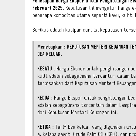
Penetapan Harga Ekspor untuk Penghitungan Be
Februari 2025
. Keputusan ini mengatur harga e
beberapa komoditas utama seperti kayu, kulit, 
Berikut adalah kutipan dari isi keputusan terse
Menetapkan : KEPUTUSAN MENTERI KEUANGAN TE
BEA KELUAR.
KESATU
: Harga Ekspor untuk penghitungan be
kulit adalah sebagaimana tercantum dalam La
terpisahkan dari Keputusan Menteri Keuangan
KEDUA
: Harga Ekspor untuk penghitungan bea
adalah sebagaimana tercantum dalam Lampira
dari Keputusan Menteri Keuangan ini.
KETIGA
: Tarif bea keluar yang digunakan unt
a. kelapa sawit, Crude Palm Oil (CPO), dan p