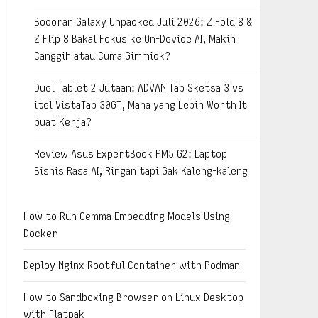
Bocoran Galaxy Unpacked Juli 2026: Z Fold 8 &
Z Flip 8 Bakal Fokus ke On-Device AI, Makin
Canggih atau Cuma Gimmick?
Duel Tablet 2 Jutaan: ADVAN Tab Sketsa 3 vs
itel VistaTab 30GT, Mana yang Lebih Worth It
buat Kerja?
Review Asus ExpertBook PM5 G2: Laptop
Bisnis Rasa AI, Ringan tapi Gak Kaleng-kaleng
How to Run Gemma Embedding Models Using
Docker
Deploy Nginx Rootful Container with Podman
How to Sandboxing Browser on Linux Desktop
with Flatpak