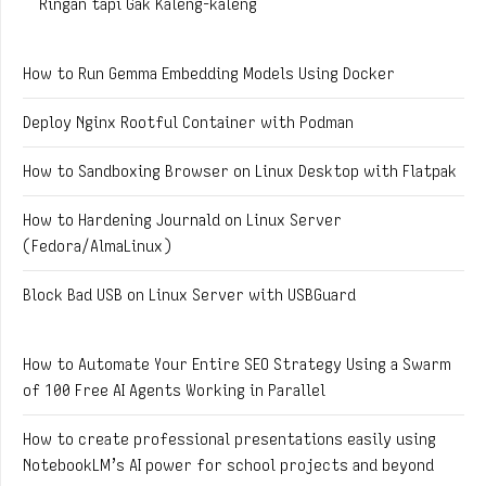
Ringan tapi Gak Kaleng-kaleng
How to Run Gemma Embedding Models Using Docker
Deploy Nginx Rootful Container with Podman
How to Sandboxing Browser on Linux Desktop with Flatpak
How to Hardening Journald on Linux Server
(Fedora/AlmaLinux)
Block Bad USB on Linux Server with USBGuard
How to Automate Your Entire SEO Strategy Using a Swarm
of 100 Free AI Agents Working in Parallel
How to create professional presentations easily using
NotebookLM’s AI power for school projects and beyond