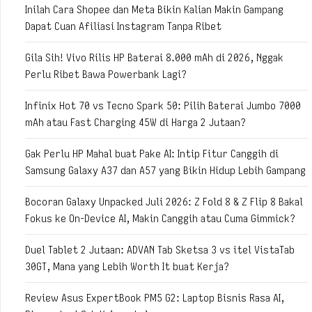
Inilah Cara Shopee dan Meta Bikin Kalian Makin Gampang
Dapat Cuan Afiliasi Instagram Tanpa Ribet
Gila Sih! Vivo Rilis HP Baterai 8.000 mAh di 2026, Nggak
Perlu Ribet Bawa Powerbank Lagi?
Infinix Hot 70 vs Tecno Spark 50: Pilih Baterai Jumbo 7000
mAh atau Fast Charging 45W di Harga 2 Jutaan?
Gak Perlu HP Mahal buat Pake AI: Intip Fitur Canggih di
Samsung Galaxy A37 dan A57 yang Bikin Hidup Lebih Gampang
Bocoran Galaxy Unpacked Juli 2026: Z Fold 8 & Z Flip 8 Bakal
Fokus ke On-Device AI, Makin Canggih atau Cuma Gimmick?
Duel Tablet 2 Jutaan: ADVAN Tab Sketsa 3 vs itel VistaTab
30GT, Mana yang Lebih Worth It buat Kerja?
Review Asus ExpertBook PM5 G2: Laptop Bisnis Rasa AI,