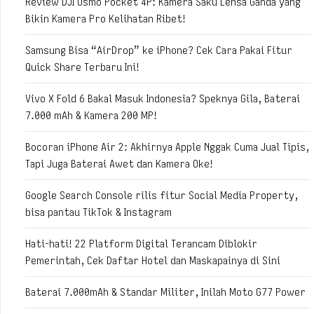
Review DJI Osmo Pocket 4P: Kamera Saku Lensa Ganda yang
Bikin Kamera Pro Kelihatan Ribet!
Samsung Bisa “AirDrop” ke iPhone? Cek Cara Pakai Fitur
Quick Share Terbaru Ini!
Vivo X Fold 6 Bakal Masuk Indonesia? Speknya Gila, Baterai
7.000 mAh & Kamera 200 MP!
Bocoran iPhone Air 2: Akhirnya Apple Nggak Cuma Jual Tipis,
Tapi Juga Baterai Awet dan Kamera Oke!
Google Search Console rilis fitur Social Media Property,
bisa pantau TikTok & Instagram
Hati-hati! 22 Platform Digital Terancam Diblokir
Pemerintah, Cek Daftar Hotel dan Maskapainya di Sini
Baterai 7.000mAh & Standar Militer, Inilah Moto G77 Power