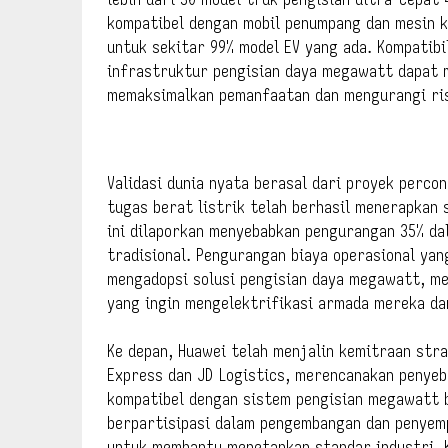
kompatibel dengan mobil penumpang dan mesin k
untuk sekitar 99% model EV yang ada. Kompatibi
infrastruktur pengisian daya megawatt dapat m
memaksimalkan pemanfaatan dan mengurangi ris
Validasi dunia nyata berasal dari proyek perco
tugas berat listrik telah berhasil menerapkan s
ini dilaporkan menyebabkan pengurangan 35% dal
tradisional. Pengurangan biaya operasional yan
mengadopsi solusi pengisian daya megawatt, me
yang ingin mengelektrifikasi armada mereka da
Ke depan, Huawei telah menjalin kemitraan stra
Express dan JD Logistics, merencanakan penyeb
kompatibel dengan sistem pengisian megawatt b
berpartisipasi dalam pengembangan dan penyem
untuk membantu menetapkan standar industri. K