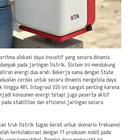
oritma alokasi daya inovatif yang secara dinamis
dampak pada jaringan listrik. Sistem ini mendukung
aliran energi dua arah. Bekerja sama dengan State
adwalan cerdas untuk secara dinamis mengelola daya
 hingga 40%. Integrasi V2G ini sangat penting karena
njadi konsumen energi tetapi juga peserta aktif
 pada stabilitas dan efisiensi jaringan secara
n truk listrik tugas berat untuk skenario frekuensi
elah berkolaborasi dengan 11 produsen mobil pada
 4c yang kompatibel. Pengisi daya megawatt ini