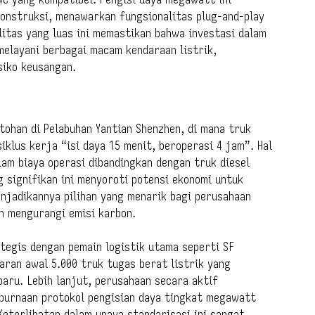
onstruksi, menawarkan fungsionalitas plug-and-play
litas yang luas ini memastikan bahwa investasi dalam
elayani berbagai macam kendaraan listrik,
iko keusangan.
ntohan di Pelabuhan Yantian Shenzhen, di mana truk
iklus kerja “isi daya 15 menit, beroperasi 4 jam”. Hal
am biaya operasi dibandingkan dengan truk diesel
g signifikan ini menyoroti potensi ekonomi untuk
njadikannya pilihan yang menarik bagi perusahaan
n mengurangi emisi karbon.
tegis dengan pemain logistik utama seperti SF
aran awal 5.000 truk tugas berat listrik yang
aru. Lebih lanjut, perusahaan secara aktif
purnaan protokol pengisian daya tingkat megawatt
eterlibatan dalam upaya standarisasi ini sangat