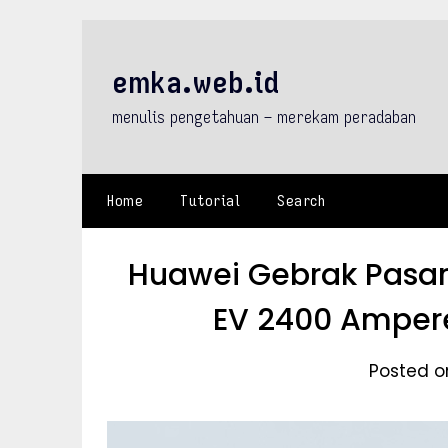
Skip
to
content
emka.web.id
menulis pengetahuan – merekam peradaban
Home
Tutorial
Search
Huawei Gebrak Pasar
EV 2400 Ampere
Posted on