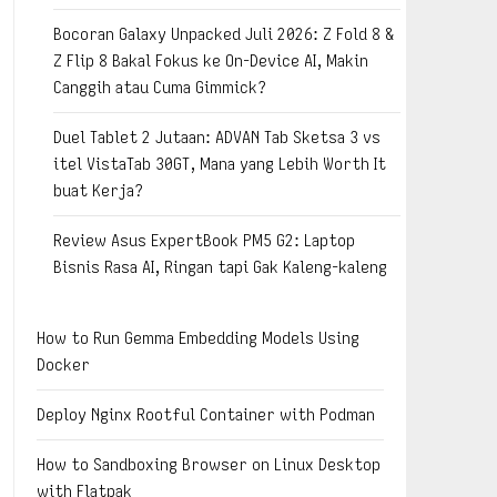
Bocoran Galaxy Unpacked Juli 2026: Z Fold 8 &
Z Flip 8 Bakal Fokus ke On-Device AI, Makin
Canggih atau Cuma Gimmick?
Duel Tablet 2 Jutaan: ADVAN Tab Sketsa 3 vs
itel VistaTab 30GT, Mana yang Lebih Worth It
buat Kerja?
Review Asus ExpertBook PM5 G2: Laptop
Bisnis Rasa AI, Ringan tapi Gak Kaleng-kaleng
How to Run Gemma Embedding Models Using
Docker
Deploy Nginx Rootful Container with Podman
How to Sandboxing Browser on Linux Desktop
with Flatpak