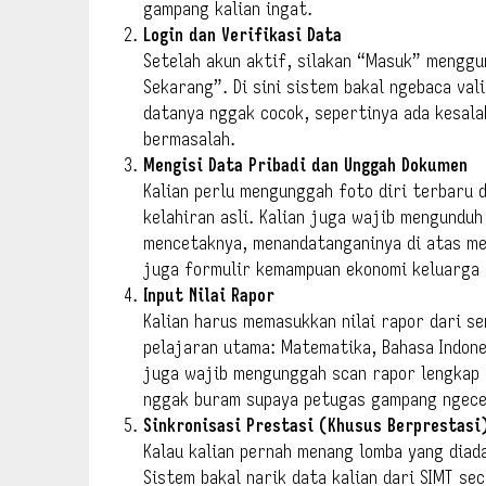
gampang kalian ingat.
Login dan Verifikasi Data
Setelah akun aktif, silakan “Masuk” menggun
Sekarang”. Di sini sistem bakal ngebaca vali
datanya nggak cocok, sepertinya ada kesalah
bermasalah.
Mengisi Data Pribadi dan Unggah Dokumen
Kalian perlu mengunggah foto diri terbaru d
kelahiran asli. Kalian juga wajib mengundu
mencetaknya, menandatanganinya di atas met
juga formulir kemampuan ekonomi keluarga 
Input Nilai Rapor
Kalian harus memasukkan nilai rapor dari s
pelajaran utama: Matematika, Bahasa Indones
juga wajib mengunggah scan rapor lengkap 
nggak buram supaya petugas gampang ngece
Sinkronisasi Prestasi (Khusus Berprestasi
Kalau kalian pernah menang lomba yang diada
Sistem bakal narik data kalian dari SIMT se