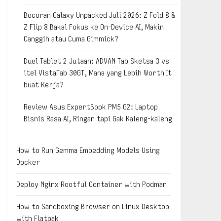
Bocoran Galaxy Unpacked Juli 2026: Z Fold 8 &
Z Flip 8 Bakal Fokus ke On-Device AI, Makin
Canggih atau Cuma Gimmick?
Duel Tablet 2 Jutaan: ADVAN Tab Sketsa 3 vs
itel VistaTab 30GT, Mana yang Lebih Worth It
buat Kerja?
Review Asus ExpertBook PM5 G2: Laptop
Bisnis Rasa AI, Ringan tapi Gak Kaleng-kaleng
How to Run Gemma Embedding Models Using
Docker
Deploy Nginx Rootful Container with Podman
How to Sandboxing Browser on Linux Desktop
with Flatpak