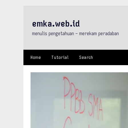
Skip
to
content
emka.web.id
menulis pengetahuan – merekam peradaban
Home
Tutorial
Search