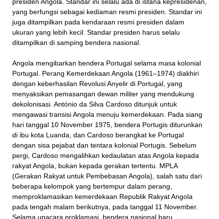
presiden Angola. Standar ini selalu ada di istana kepresidenan,
yang berfungsi sebagai kediaman resmi presiden. Standar ini
juga ditampilkan pada kendaraan resmi presiden dalam
ukuran yang lebih kecil. Standar presiden harus selalu
ditampilkan di samping bendera nasional.
Angola mengibarkan bendera Portugal selama masa kolonial
Portugal. Perang Kemerdekaan Angola (1961–1974) diakhiri
dengan keberhasilan Revolusi Anyelir di Portugal, yang
menyaksikan pemasangan dewan militer yang mendukung
dekolonisasi. António da Silva Cardoso ditunjuk untuk
mengawasi transisi Angola menuju kemerdekaan. Pada siang
hari tanggal 10 November 1975, bendera Portugis diturunkan
di ibu kota Luanda, dan Cardoso berangkat ke Portugal
dengan sisa pejabat dan tentara kolonial Portugis. Sebelum
pergi, Cardoso mengalihkan kedaulatan atas Angola kepada
rakyat Angola, bukan kepada gerakan tertentu. MPLA
(Gerakan Rakyat untuk Pembebasan Angola), salah satu dari
beberapa kelompok yang bertempur dalam perang,
memproklamasikan kemerdekaan Republik Rakyat Angola
pada tengah malam berikutnya, pada tanggal 11 November.
Selama upacara proklamasi, bendera nasional baru