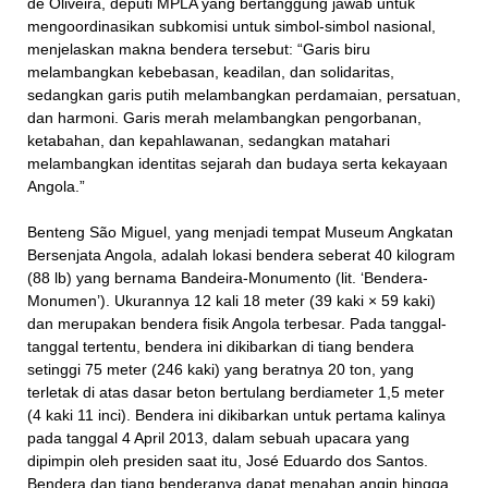
de Oliveira, deputi MPLA yang bertanggung jawab untuk
mengoordinasikan subkomisi untuk simbol-simbol nasional,
menjelaskan makna bendera tersebut: “Garis biru
melambangkan kebebasan, keadilan, dan solidaritas,
sedangkan garis putih melambangkan perdamaian, persatuan,
dan harmoni. Garis merah melambangkan pengorbanan,
ketabahan, dan kepahlawanan, sedangkan matahari
melambangkan identitas sejarah dan budaya serta kekayaan
Angola.”
Benteng São Miguel, yang menjadi tempat Museum Angkatan
Bersenjata Angola, adalah lokasi bendera seberat 40 kilogram
(88 lb) yang bernama Bandeira-Monumento (lit. ‘Bendera-
Monumen’). Ukurannya 12 kali 18 meter (39 kaki × 59 kaki)
dan merupakan bendera fisik Angola terbesar. Pada tanggal-
tanggal tertentu, bendera ini dikibarkan di tiang bendera
setinggi 75 meter (246 kaki) yang beratnya 20 ton, yang
terletak di atas dasar beton bertulang berdiameter 1,5 meter
(4 kaki 11 inci). Bendera ini dikibarkan untuk pertama kalinya
pada tanggal 4 April 2013, dalam sebuah upacara yang
dipimpin oleh presiden saat itu, José Eduardo dos Santos.
Bendera dan tiang benderanya dapat menahan angin hingga