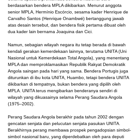
berdasarkan bendera MPLA dikibarkan. Menurut anggota
senior MPLA, Hermínio Escórcio, sesama kader Henrique de
Carvalho Santos (Henrique Onambwé) bertanggung jawab
atas desain tersebut, dan bendera fisik pertama dibuat oleh
dua kader lain bernama Joaquina dan Cici.
Namun, sebagian wilayah negara itu tetap berada di bawah
kendali gerakan kemerdekaan lainnya, terutama UNITA (Uni
Nasional untuk Kemerdekaan Total Angola), yang menentang
MPLA dan memproklamasikan Republik Rakyat Demokratik
Angola saingan pada hari yang sama. Bendera Portugis juga
diturunkan di ibu kota UNITA, Huambo, tetapi bendera UNITA
dikibarkan di tempatnya, bukan bendera yang dipilih oleh
MPLA. UNITA terus mengibarkan benderanya sendiri di
wilayah yang dikuasainya selama Perang Saudara Angola
(1975–2002).
Perang Saudara Angola berakhir pada tahun 2002 dengan
gencatan senjata dan pelucutan senjata pasukan UNITA.
Berakhirnya perang membawa prospek pengadopsian simbol-
simbol nasional baru, yang diperdebatkan oleh para deputi