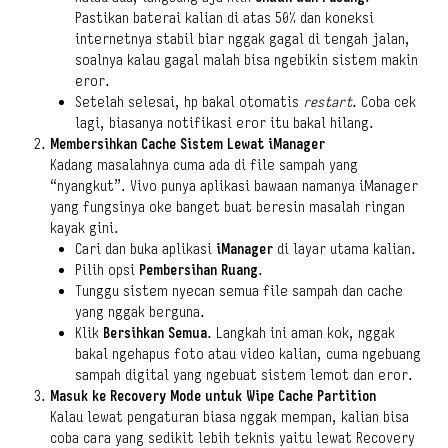
Pastikan baterai kalian di atas 50% dan koneksi
internetnya stabil biar nggak gagal di tengah jalan,
soalnya kalau gagal malah bisa ngebikin sistem makin
eror.
Setelah selesai, hp bakal otomatis
restart
. Coba cek
lagi, biasanya notifikasi eror itu bakal hilang.
Membersihkan Cache Sistem Lewat iManager
Kadang masalahnya cuma ada di file sampah yang
“nyangkut”. Vivo punya aplikasi bawaan namanya iManager
yang fungsinya oke banget buat beresin masalah ringan
kayak gini.
Cari dan buka aplikasi
iManager
di layar utama kalian.
Pilih opsi
Pembersihan Ruang
.
Tunggu sistem nyecan semua file sampah dan cache
yang nggak berguna.
Klik
Bersihkan Semua
. Langkah ini aman kok, nggak
bakal ngehapus foto atau video kalian, cuma ngebuang
sampah digital yang ngebuat sistem lemot dan eror.
Masuk ke Recovery Mode untuk Wipe Cache Partition
Kalau lewat pengaturan biasa nggak mempan, kalian bisa
coba cara yang sedikit lebih teknis yaitu lewat Recovery