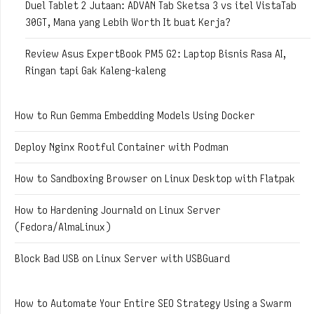
Duel Tablet 2 Jutaan: ADVAN Tab Sketsa 3 vs itel VistaTab
30GT, Mana yang Lebih Worth It buat Kerja?
Review Asus ExpertBook PM5 G2: Laptop Bisnis Rasa AI,
Ringan tapi Gak Kaleng-kaleng
How to Run Gemma Embedding Models Using Docker
Deploy Nginx Rootful Container with Podman
How to Sandboxing Browser on Linux Desktop with Flatpak
How to Hardening Journald on Linux Server
(Fedora/AlmaLinux)
Block Bad USB on Linux Server with USBGuard
How to Automate Your Entire SEO Strategy Using a Swarm