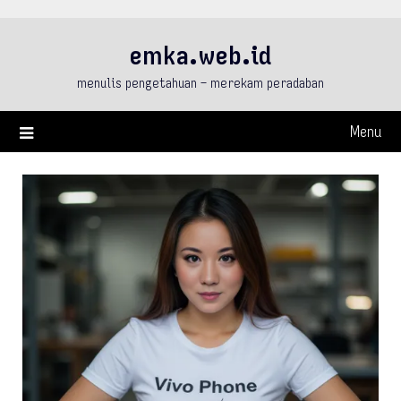
Skip
to
emka.web.id
content
menulis pengetahuan – merekam peradaban
Menu