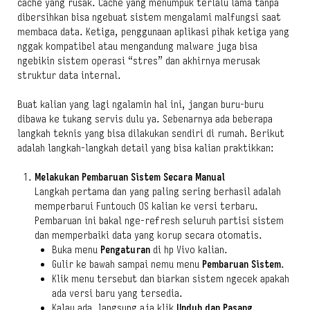
cache yang rusak. Cache yang menumpuk terlalu lama tanpa
dibersihkan bisa ngebuat sistem mengalami malfungsi saat
membaca data. Ketiga, penggunaan aplikasi pihak ketiga yang
nggak kompatibel atau mengandung malware juga bisa
ngebikin sistem operasi “stres” dan akhirnya merusak
struktur data internal.
Buat kalian yang lagi ngalamin hal ini, jangan buru-buru
dibawa ke tukang servis dulu ya. Sebenarnya ada beberapa
langkah teknis yang bisa dilakukan sendiri di rumah. Berikut
adalah langkah-langkah detail yang bisa kalian praktikkan:
Melakukan Pembaruan Sistem Secara Manual
Langkah pertama dan yang paling sering berhasil adalah
memperbarui Funtouch OS kalian ke versi terbaru.
Pembaruan ini bakal nge-refresh seluruh partisi sistem
dan memperbaiki data yang korup secara otomatis.
Buka menu
Pengaturan
di hp Vivo kalian.
Gulir ke bawah sampai nemu menu
Pembaruan Sistem
.
Klik menu tersebut dan biarkan sistem ngecek apakah
ada versi baru yang tersedia.
Kalau ada, langsung aja klik
Unduh dan Pasang
.