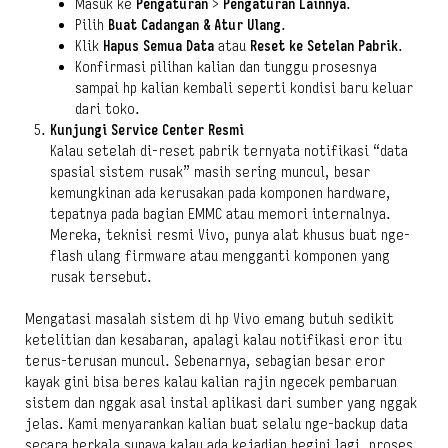
Masuk ke
Pengaturan
>
Pengaturan Lainnya
.
Pilih
Buat Cadangan & Atur Ulang
.
Klik
Hapus Semua Data
atau
Reset ke Setelan Pabrik
.
Konfirmasi pilihan kalian dan tunggu prosesnya
sampai hp kalian kembali seperti kondisi baru keluar
dari toko.
Kunjungi Service Center Resmi
Kalau setelah di-reset pabrik ternyata notifikasi “data
spasial sistem rusak” masih sering muncul, besar
kemungkinan ada kerusakan pada komponen hardware,
tepatnya pada bagian EMMC atau memori internalnya.
Mereka, teknisi resmi Vivo, punya alat khusus buat nge-
flash ulang firmware atau mengganti komponen yang
rusak tersebut.
Mengatasi masalah sistem di hp Vivo emang butuh sedikit
ketelitian dan kesabaran, apalagi kalau notifikasi eror itu
terus-terusan muncul. Sebenarnya, sebagian besar eror
kayak gini bisa beres kalau kalian rajin ngecek pembaruan
sistem dan nggak asal instal aplikasi dari sumber yang nggak
jelas. Kami menyarankan kalian buat selalu nge-backup data
secara berkala supaya kalau ada kejadian begini lagi, proses