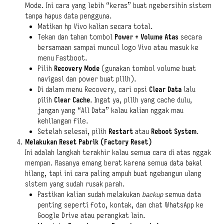
Mode. Ini cara yang lebih “keras” buat ngebersihin sistem
tanpa hapus data pengguna.
Matikan hp Vivo kalian secara total.
Tekan dan tahan tombol
Power + Volume Atas
secara
bersamaan sampai muncul logo Vivo atau masuk ke
menu Fastboot.
Pilih
Recovery Mode
(gunakan tombol volume buat
navigasi dan power buat pilih).
Di dalam menu Recovery, cari opsi
Clear Data
lalu
pilih
Clear Cache
. Ingat ya, pilih yang cache dulu,
jangan yang “All Data” kalau kalian nggak mau
kehilangan file.
Setelah selesai, pilih
Restart
atau
Reboot System
.
Melakukan Reset Pabrik (Factory Reset)
Ini adalah langkah terakhir kalau semua cara di atas nggak
mempan. Rasanya emang berat karena semua data bakal
hilang, tapi ini cara paling ampuh buat ngebangun ulang
sistem yang sudah rusak parah.
Pastikan kalian sudah melakukan
backup
semua data
penting seperti foto, kontak, dan chat WhatsApp ke
Google Drive atau perangkat lain.