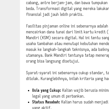
cabang, antre berjam-jam, dan bawa tumpukan 
beda. Transformasi digital yang mereka lakukan
finansial jadi jauh lebih praktis.
Fasilitas pinjaman online ini sebenarnya adala
mencairkan dana tunai dari limit kartu kredit
Mandiri (KSM) secara digital. Hal ini tentu san
usaha tambahan atau menutupi kebutuhan mendes
masuk ke langkah-langkah teknisnya, ada baikn
utamanya. Bank Mandiri tentunya tetap menerap
orang bisa langsung disetujui.
Syarat-syarat ini sebenarnya cukup standar, ta
ditolak. Kuranglebihnya, inilah kriteria yang ha
Usia yang Cukup:
Kalian wajib berusia minima
legal yang umum di perbankan.
Status Nasabah:
Kalian harus sudah menjadi
yang aktif.