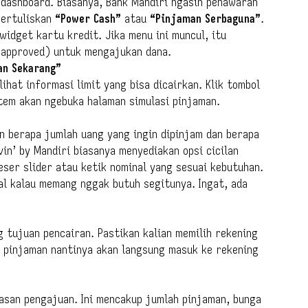
 dashboard. Biasanya, Bank Mandiri ngasih penawaran
bertuliskan
“Power Cash”
atau
“Pinjaman Serbaguna”
.
widget kartu kredit. Jika menu ini muncul, itu
-approved) untuk mengajukan dana.
an Sekarang”
ihat informasi limit yang bisa dicairkan. Klik tombol
stem akan ngebuka halaman simulasi pinjaman.
kan berapa jumlah uang yang ingin dipinjam dan berapa
vin’ by Mandiri biasanya menyediakan opsi cicilan
Geser slider atau ketik nominal yang sesuai kebutuhan.
l kalau memang nggak butuh segitunya. Ingat, ada
g tujuan pencairan. Pastikan kalian memilih rekening
na pinjaman nantinya akan langsung masuk ke rekening
kasan pengajuan. Ini mencakup jumlah pinjaman, bunga