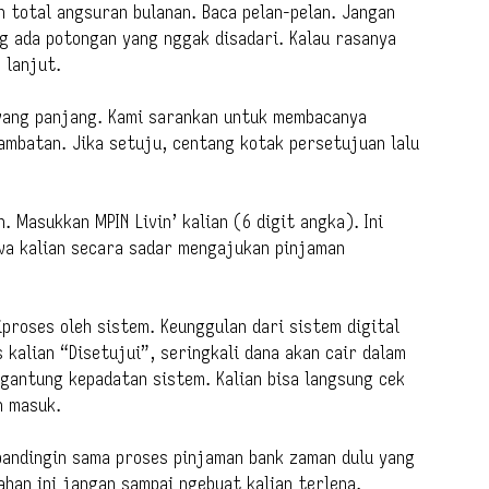
an total angsuran bulanan. Baca pelan-pelan. Jangan
ng ada potongan yang nggak disadari. Kalau rasanya
 lanjut.
yang panjang. Kami sarankan untuk membacanya
ambatan. Jika setuju, centang kotak persetujuan lalu
 Masukkan MPIN Livin’ kalian (6 digit angka). Ini
wa kalian secara sadar mengajukan pinjaman
proses oleh sistem. Keunggulan dari sistem digital
 kalian “Disetujui”, seringkali dana akan cair dalam
gantung kepadatan sistem. Kalian bisa langsung cek
h masuk.
ebandingin sama proses pinjaman bank zaman dulu yang
han ini jangan sampai ngebuat kalian terlena.