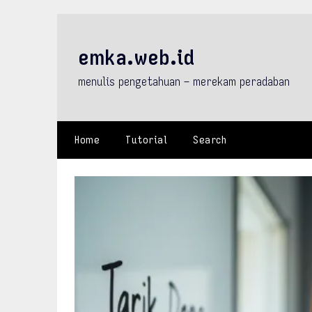
Skip
to
content
emka.web.id
menulis pengetahuan – merekam peradaban
Home
Tutorial
Search