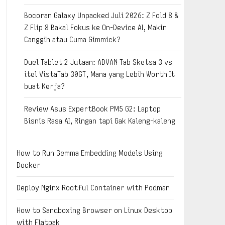
Bocoran Galaxy Unpacked Juli 2026: Z Fold 8 &
Z Flip 8 Bakal Fokus ke On-Device AI, Makin
Canggih atau Cuma Gimmick?
Duel Tablet 2 Jutaan: ADVAN Tab Sketsa 3 vs
itel VistaTab 30GT, Mana yang Lebih Worth It
buat Kerja?
Review Asus ExpertBook PM5 G2: Laptop
Bisnis Rasa AI, Ringan tapi Gak Kaleng-kaleng
How to Run Gemma Embedding Models Using
Docker
Deploy Nginx Rootful Container with Podman
How to Sandboxing Browser on Linux Desktop
with Flatpak