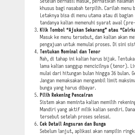
Setelah berhasil masuk, perhatikan halaman
khusus bagi nasabah terpilih. Carilah menu 
Letaknya bisa di menu utama atau di bagian 
tandanya kalian memenuhi syarat awal (pre
Klik Tombol “Ajukan Sekarang” atau “Cairk
Masuk ke menu tersebut, dan kalian akan mel
pengajuan untuk memulai proses. Di sini si
Tentukan Nominal dan Tenor
Nah, di tahap ini kalian harus bijak. Tentu
lama kalian sanggup mencicilnya (tenor). Li
mulai dari hitungan bulan hingga 36 bulan. 
Jangan memaksakan mengambil limit maksima
bunga yang harus dibayar.
Pilih Rekening Pencairan
Sistem akan meminta kalian memilih rekenin
Mandiri yang aktif milik kalian sendiri. Da
tersebut setelah proses selesai.
Cek Detail Angsuran dan Bunga
Sebelum lanjut, aplikasi akan nampilin ring