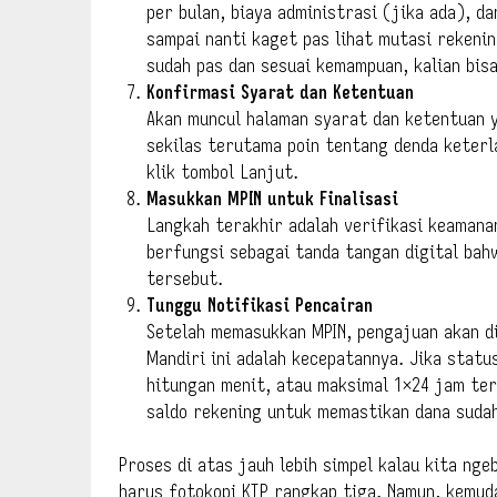
per bulan, biaya administrasi (jika ada), d
sampai nanti kaget pas lihat mutasi rekeni
sudah pas dan sesuai kemampuan, kalian bisa
Konfirmasi Syarat dan Ketentuan
Akan muncul halaman syarat dan ketentuan 
sekilas terutama poin tentang denda keterl
klik tombol Lanjut.
Masukkan MPIN untuk Finalisasi
Langkah terakhir adalah verifikasi keamanan.
berfungsi sebagai tanda tangan digital bah
tersebut.
Tunggu Notifikasi Pencairan
Setelah memasukkan MPIN, pengajuan akan di
Mandiri ini adalah kecepatannya. Jika status
hitungan menit, atau maksimal 1×24 jam ter
saldo rekening untuk memastikan dana suda
Proses di atas jauh lebih simpel kalau kita ng
harus fotokopi KTP rangkap tiga. Namun, kemuda