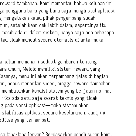
 reward tambahan. Kami memantau bahwa keluhan ini
ga pengguna baru yang baru saja menginstal aplikasi
ng mengatakan kalau pihak pengembang sudah
un, setelah kami cek lebih dalam, sepertinya itu
 masih ada di dalam sistem, hanya saja ada beberapa
tau tidak muncul secara otomatis di antarmuka
nya kalian memahami sedikit gambaran tentang
cara umum, Melolo memiliki sistem reward yang
iasanya, menu ini akan terpampang jelas di bagian
ian, bonus menonton video, hingga reward tambahan
asi membutuhkan kondisi sistem yang berjalan normal
, jika ada satu saja syarat teknis yang tidak
g pada versi aplikasi—maka sistem akan
abilitas aplikasi secara keseluruhan. Jadi, ini
bilitas yang terhambat.
isa tiba-tiba lenyap? Berdasarkan penelusuran kami,