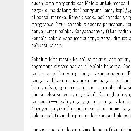
sudah lama mengandalkan Melolo untuk mencari
nggak cuma datang dari pengguna lama, tapi ju
di ponsel mereka. Banyak spekulasi beredar ya
menghapus fitur tersebut secara permanen. Nam
hanya rumor belaka. Kenyataannya, fitur hadiah
kendala teknis yang membuatnya gagal dimuat a
aplikasi kalian.
Sebelum kita masuk ke solusi teknis, ada baik
bagaimana sistem hadiah di Melolo bekerja. Se
terintegrasi langsung dengan akun pengguna. B
tengah aplikasi, menawarkan berbagai misi har
lainnya. Nah, agar menu ini bisa muncul, aplik
dan koneksi server yang stabil. Kuranglebihnya
terpenuhi—misalnya gangguan jaringan atau bu
“menyembunyikan” menu tersebut demi menjaga st
bukan soal fitur dihapus, melainkan soal aksesi
Lantas, apa sih alasan utama kenapa fitur ini b