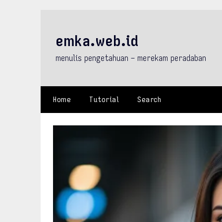
Skip
to
content
emka.web.id
menulis pengetahuan – merekam peradaban
Home
Tutorial
Search