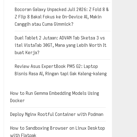
Bocoran Galaxy Unpacked Juli 2026: Z Fold 8 &
Z Flip 8 Bakal Fokus ke On-Device AI, Makin
Canggih atau Cuma Gimmick?
Duel Tablet 2 Jutaan: ADVAN Tab Sketsa 3 vs
itel VistaTab 30GT, Mana yang Lebih Worth It
buat Kerja?
Review Asus ExpertBook PM5 G2: Laptop
Bisnis Rasa AI, Ringan tapi Gak Kaleng-kaleng
How to Run Gemma Embedding Models Using
Docker
Deploy Nginx Rootful Container with Podman
How to Sandboxing Browser on Linux Desktop
with Flatpak