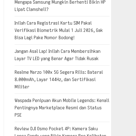
Mengapa Samsung Mungkin Berhenti Bikin HP
Lipat Clamshell?
Inilah Cara Registrasi Kartu SIM Pakai
Verifikasi Biometrik Mulai 1 Juli 2026, Gak
Bisa Lagi Pake Nomor Bodong!
Jangan Asal Lap! Inilah Cara Membersihkan
Layar TV LED yang Benar Agar Tidak Rusak
Realme Narzo 100x 5G Segera Rilis: Baterai
8.000mAh, Layar 144Hz, dan Sertifikasi
Militer
Waspada Penipuan Akun Mobile Legends: Kenali
Pentingnya Marketplace Resmi dan Status
PSE
Review DJI Osmo Pocket 4P: Kamera Saku
Lensa Ganda yang Bikin Kamera Pro Kelihatan