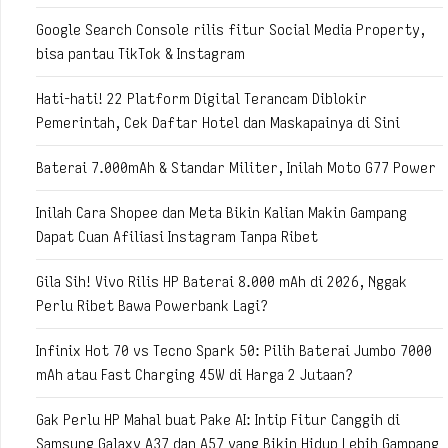
Google Search Console rilis fitur Social Media Property,
bisa pantau TikTok & Instagram
Hati-hati! 22 Platform Digital Terancam Diblokir
Pemerintah, Cek Daftar Hotel dan Maskapainya di Sini
Baterai 7.000mAh & Standar Militer, Inilah Moto G77 Power
Inilah Cara Shopee dan Meta Bikin Kalian Makin Gampang
Dapat Cuan Afiliasi Instagram Tanpa Ribet
Gila Sih! Vivo Rilis HP Baterai 8.000 mAh di 2026, Nggak
Perlu Ribet Bawa Powerbank Lagi?
Infinix Hot 70 vs Tecno Spark 50: Pilih Baterai Jumbo 7000
mAh atau Fast Charging 45W di Harga 2 Jutaan?
Gak Perlu HP Mahal buat Pake AI: Intip Fitur Canggih di
Samsung Galaxy A37 dan A57 yang Bikin Hidup Lebih Gampang