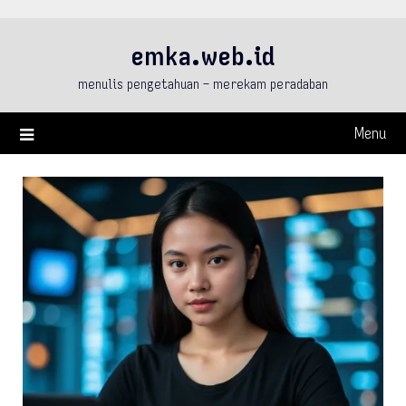
Skip
to
emka.web.id
content
menulis pengetahuan – merekam peradaban
Menu