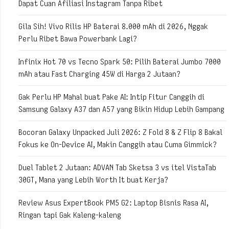
Dapat Cuan Afiliasi Instagram Tanpa Ribet
Gila Sih! Vivo Rilis HP Baterai 8.000 mAh di 2026, Nggak
Perlu Ribet Bawa Powerbank Lagi?
Infinix Hot 70 vs Tecno Spark 50: Pilih Baterai Jumbo 7000
mAh atau Fast Charging 45W di Harga 2 Jutaan?
Gak Perlu HP Mahal buat Pake AI: Intip Fitur Canggih di
Samsung Galaxy A37 dan A57 yang Bikin Hidup Lebih Gampang
Bocoran Galaxy Unpacked Juli 2026: Z Fold 8 & Z Flip 8 Bakal
Fokus ke On-Device AI, Makin Canggih atau Cuma Gimmick?
Duel Tablet 2 Jutaan: ADVAN Tab Sketsa 3 vs itel VistaTab
30GT, Mana yang Lebih Worth It buat Kerja?
Review Asus ExpertBook PM5 G2: Laptop Bisnis Rasa AI,
Ringan tapi Gak Kaleng-kaleng