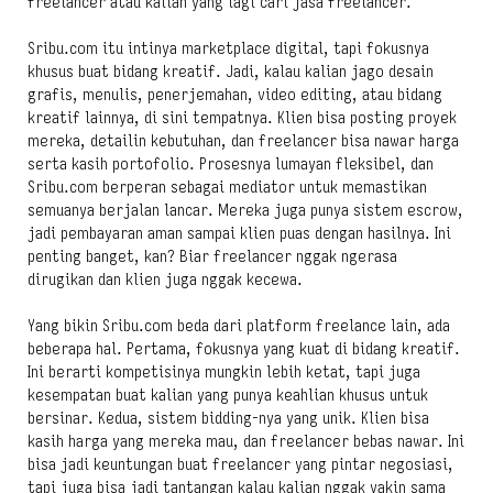
freelancer atau kalian yang lagi cari jasa freelancer.
Sribu.com itu intinya marketplace digital, tapi fokusnya
khusus buat bidang kreatif. Jadi, kalau kalian jago desain
grafis, menulis, penerjemahan, video editing, atau bidang
kreatif lainnya, di sini tempatnya. Klien bisa posting proyek
mereka, detailin kebutuhan, dan freelancer bisa nawar harga
serta kasih portofolio. Prosesnya lumayan fleksibel, dan
Sribu.com berperan sebagai mediator untuk memastikan
semuanya berjalan lancar. Mereka juga punya sistem escrow,
jadi pembayaran aman sampai klien puas dengan hasilnya. Ini
penting banget, kan? Biar freelancer nggak ngerasa
dirugikan dan klien juga nggak kecewa.
Yang bikin Sribu.com beda dari platform freelance lain, ada
beberapa hal. Pertama, fokusnya yang kuat di bidang kreatif.
Ini berarti kompetisinya mungkin lebih ketat, tapi juga
kesempatan buat kalian yang punya keahlian khusus untuk
bersinar. Kedua, sistem bidding-nya yang unik. Klien bisa
kasih harga yang mereka mau, dan freelancer bebas nawar. Ini
bisa jadi keuntungan buat freelancer yang pintar negosiasi,
tapi juga bisa jadi tantangan kalau kalian nggak yakin sama