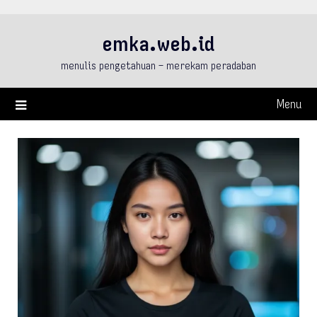
Skip
to
emka.web.id
content
menulis pengetahuan – merekam peradaban
Menu