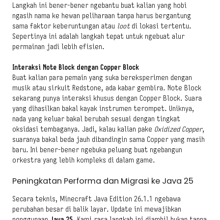
Langkah ini bener-bener ngebantu buat kalian yang hobi
ngasih nama ke hewan peliharaan tanpa harus bergantung
sama faktor keberuntungan atau
loot
di lokasi tertentu.
Sepertinya ini adalah langkah tepat untuk ngebuat alur
permainan jadi lebih efisien.
Interaksi Note Block dengan Copper Block
Buat kalian para pemain yang suka bereksperimen dengan
musik atau sirkuit Redstone, ada kabar gembira. Note Block
sekarang punya interaksi khusus dengan Copper Block. Suara
yang dihasilkan bakal kayak instrumen terompet. Uniknya,
nada yang keluar bakal berubah sesuai dengan tingkat
oksidasi tembaganya. Jadi, kalau kalian pake
Oxidized Copper
,
suaranya bakal beda jauh dibandingin sama Copper yang masih
baru. Ini bener-bener ngebuka peluang buat ngebangun
orkestra yang lebih kompleks di dalam game.
Peningkatan Performa dan Migrasi ke Java 25
Secara teknis, Minecraft Java Edition 26.1.1 ngebawa
perubahan besar di balik layar. Update ini mewajibkan
penggunaan
Java 25
. Kami rasa langkah ini diambil bukan tanpa