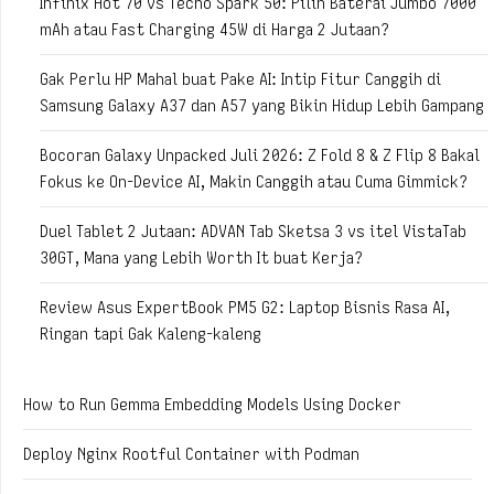
Infinix Hot 70 vs Tecno Spark 50: Pilih Baterai Jumbo 7000
mAh atau Fast Charging 45W di Harga 2 Jutaan?
Gak Perlu HP Mahal buat Pake AI: Intip Fitur Canggih di
Samsung Galaxy A37 dan A57 yang Bikin Hidup Lebih Gampang
Bocoran Galaxy Unpacked Juli 2026: Z Fold 8 & Z Flip 8 Bakal
Fokus ke On-Device AI, Makin Canggih atau Cuma Gimmick?
Duel Tablet 2 Jutaan: ADVAN Tab Sketsa 3 vs itel VistaTab
30GT, Mana yang Lebih Worth It buat Kerja?
Review Asus ExpertBook PM5 G2: Laptop Bisnis Rasa AI,
Ringan tapi Gak Kaleng-kaleng
How to Run Gemma Embedding Models Using Docker
Deploy Nginx Rootful Container with Podman