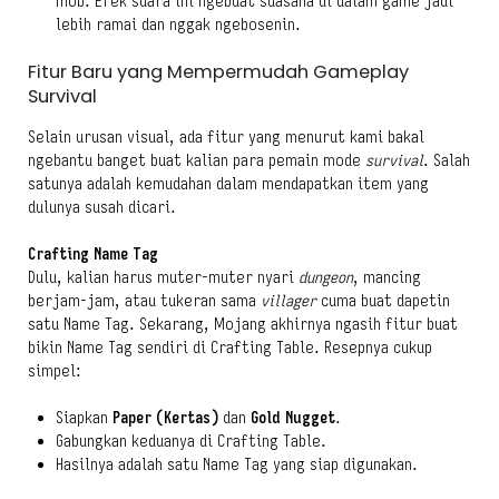
mob. Efek suara ini ngebuat suasana di dalam game jadi
lebih ramai dan nggak ngebosenin.
Fitur Baru yang Mempermudah Gameplay
Survival
Selain urusan visual, ada fitur yang menurut kami bakal
ngebantu banget buat kalian para pemain mode
survival
. Salah
satunya adalah kemudahan dalam mendapatkan item yang
dulunya susah dicari.
Crafting Name Tag
Dulu, kalian harus muter-muter nyari
dungeon
, mancing
berjam-jam, atau tukeran sama
villager
cuma buat dapetin
satu Name Tag. Sekarang, Mojang akhirnya ngasih fitur buat
bikin Name Tag sendiri di Crafting Table. Resepnya cukup
simpel:
Siapkan
Paper (Kertas)
dan
Gold Nugget
.
Gabungkan keduanya di Crafting Table.
Hasilnya adalah satu Name Tag yang siap digunakan.