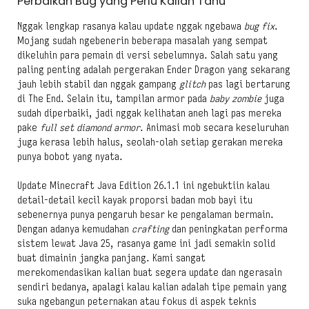
Perbaikan Bug yang Perlu Kalian Tahu
Nggak lengkap rasanya kalau update nggak ngebawa
bug fix
.
Mojang sudah ngebenerin beberapa masalah yang sempat
dikeluhin para pemain di versi sebelumnya. Salah satu yang
paling penting adalah pergerakan Ender Dragon yang sekarang
jauh lebih stabil dan nggak gampang
glitch
pas lagi bertarung
di The End. Selain itu, tampilan armor pada
baby zombie
juga
sudah diperbaiki, jadi nggak kelihatan aneh lagi pas mereka
pake
full set diamond armor
. Animasi mob secara keseluruhan
juga kerasa lebih halus, seolah-olah setiap gerakan mereka
punya bobot yang nyata.
Update Minecraft Java Edition 26.1.1 ini ngebuktiin kalau
detail-detail kecil kayak proporsi badan mob bayi itu
sebenernya punya pengaruh besar ke pengalaman bermain.
Dengan adanya kemudahan
crafting
dan peningkatan performa
sistem lewat Java 25, rasanya game ini jadi semakin solid
buat dimainin jangka panjang. Kami sangat
merekomendasikan kalian buat segera update dan ngerasain
sendiri bedanya, apalagi kalau kalian adalah tipe pemain yang
suka ngebangun peternakan atau fokus di aspek teknis