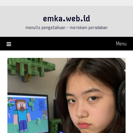
Skip
to
emka.web.id
content
menulis pengetahuan – merekam peradaban
Menu