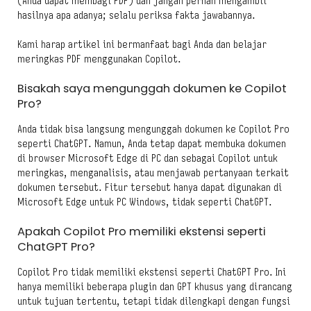
(Anda dapat membagi PDF) dan jangan pernah mengambil
hasilnya apa adanya; selalu periksa fakta jawabannya.
Kami harap artikel ini bermanfaat bagi Anda dan belajar
meringkas PDF menggunakan Copilot.
Bisakah saya mengunggah dokumen ke Copilot
Pro?
Anda tidak bisa langsung mengunggah dokumen ke Copilot Pro
seperti ChatGPT. Namun, Anda tetap dapat membuka dokumen
di browser Microsoft Edge di PC dan sebagai Copilot untuk
meringkas, menganalisis, atau menjawab pertanyaan terkait
dokumen tersebut. Fitur tersebut hanya dapat digunakan di
Microsoft Edge untuk PC Windows, tidak seperti ChatGPT.
Apakah Copilot Pro memiliki ekstensi seperti
ChatGPT Pro?
Copilot Pro tidak memiliki ekstensi seperti ChatGPT Pro. Ini
hanya memiliki beberapa plugin dan GPT khusus yang dirancang
untuk tujuan tertentu, tetapi tidak dilengkapi dengan fungsi