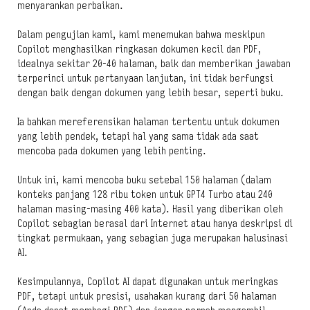
menyarankan perbaikan.
Dalam pengujian kami, kami menemukan bahwa meskipun
Copilot menghasilkan ringkasan dokumen kecil dan PDF,
idealnya sekitar 20-40 halaman, baik dan memberikan jawaban
terperinci untuk pertanyaan lanjutan, ini tidak berfungsi
dengan baik dengan dokumen yang lebih besar, seperti buku.
Ia bahkan mereferensikan halaman tertentu untuk dokumen
yang lebih pendek, tetapi hal yang sama tidak ada saat
mencoba pada dokumen yang lebih penting.
Untuk ini, kami mencoba buku setebal 150 halaman (dalam
konteks panjang 128 ribu token untuk GPT4 Turbo atau 240
halaman masing-masing 400 kata). Hasil yang diberikan oleh
Copilot sebagian berasal dari Internet atau hanya deskripsi di
tingkat permukaan, yang sebagian juga merupakan halusinasi
AI.
Kesimpulannya, Copilot AI dapat digunakan untuk meringkas
PDF, tetapi untuk presisi, usahakan kurang dari 50 halaman