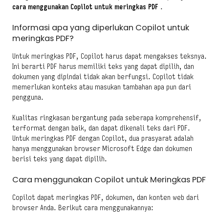
cara menggunakan Copilot untuk meringkas PDF
.
Informasi apa yang diperlukan Copilot untuk
meringkas PDF?
Untuk meringkas PDF, Copilot harus dapat mengakses teksnya.
Ini berarti PDF harus memiliki teks yang dapat dipilih, dan
dokumen yang dipindai tidak akan berfungsi. Copilot tidak
memerlukan konteks atau masukan tambahan apa pun dari
pengguna.
Kualitas ringkasan bergantung pada seberapa komprehensif,
terformat dengan baik, dan dapat dikenali teks dari PDF.
Untuk meringkas PDF dengan Copilot, dua prasyarat adalah
hanya menggunakan browser Microsoft Edge dan dokumen
berisi teks yang dapat dipilih.
Cara menggunakan Copilot untuk Meringkas PDF
Copilot dapat meringkas PDF, dokumen, dan konten web dari
browser Anda. Berikut cara menggunakannya: