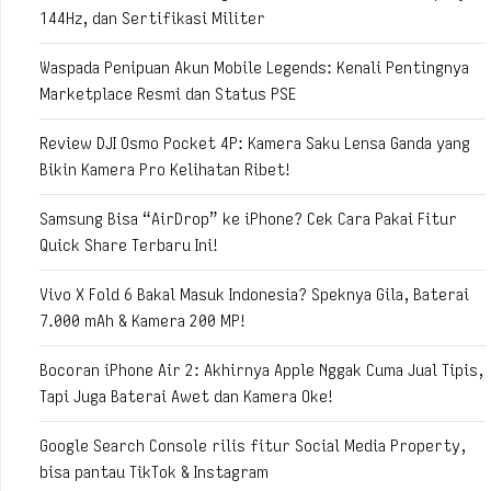
144Hz, dan Sertifikasi Militer
Waspada Penipuan Akun Mobile Legends: Kenali Pentingnya
Marketplace Resmi dan Status PSE
Review DJI Osmo Pocket 4P: Kamera Saku Lensa Ganda yang
Bikin Kamera Pro Kelihatan Ribet!
Samsung Bisa “AirDrop” ke iPhone? Cek Cara Pakai Fitur
Quick Share Terbaru Ini!
Vivo X Fold 6 Bakal Masuk Indonesia? Speknya Gila, Baterai
7.000 mAh & Kamera 200 MP!
Bocoran iPhone Air 2: Akhirnya Apple Nggak Cuma Jual Tipis,
Tapi Juga Baterai Awet dan Kamera Oke!
Google Search Console rilis fitur Social Media Property,
bisa pantau TikTok & Instagram