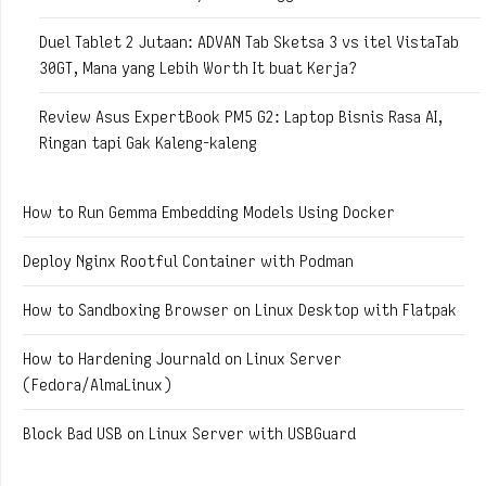
Duel Tablet 2 Jutaan: ADVAN Tab Sketsa 3 vs itel VistaTab
30GT, Mana yang Lebih Worth It buat Kerja?
Review Asus ExpertBook PM5 G2: Laptop Bisnis Rasa AI,
Ringan tapi Gak Kaleng-kaleng
How to Run Gemma Embedding Models Using Docker
Deploy Nginx Rootful Container with Podman
How to Sandboxing Browser on Linux Desktop with Flatpak
How to Hardening Journald on Linux Server
(Fedora/AlmaLinux)
Block Bad USB on Linux Server with USBGuard