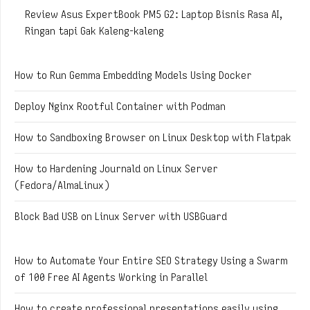
Review Asus ExpertBook PM5 G2: Laptop Bisnis Rasa AI,
Ringan tapi Gak Kaleng-kaleng
How to Run Gemma Embedding Models Using Docker
Deploy Nginx Rootful Container with Podman
How to Sandboxing Browser on Linux Desktop with Flatpak
How to Hardening Journald on Linux Server
(Fedora/AlmaLinux)
Block Bad USB on Linux Server with USBGuard
How to Automate Your Entire SEO Strategy Using a Swarm
of 100 Free AI Agents Working in Parallel
How to create professional presentations easily using