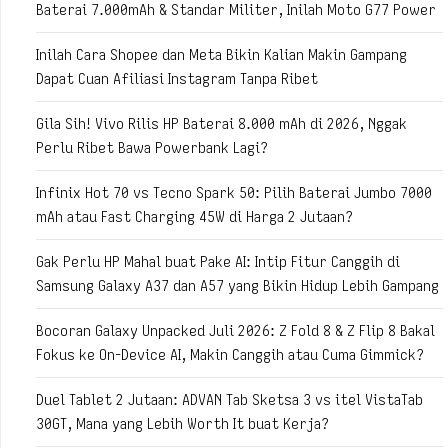
Baterai 7.000mAh & Standar Militer, Inilah Moto G77 Power
Inilah Cara Shopee dan Meta Bikin Kalian Makin Gampang
Dapat Cuan Afiliasi Instagram Tanpa Ribet
Gila Sih! Vivo Rilis HP Baterai 8.000 mAh di 2026, Nggak
Perlu Ribet Bawa Powerbank Lagi?
Infinix Hot 70 vs Tecno Spark 50: Pilih Baterai Jumbo 7000
mAh atau Fast Charging 45W di Harga 2 Jutaan?
Gak Perlu HP Mahal buat Pake AI: Intip Fitur Canggih di
Samsung Galaxy A37 dan A57 yang Bikin Hidup Lebih Gampang
Bocoran Galaxy Unpacked Juli 2026: Z Fold 8 & Z Flip 8 Bakal
Fokus ke On-Device AI, Makin Canggih atau Cuma Gimmick?
Duel Tablet 2 Jutaan: ADVAN Tab Sketsa 3 vs itel VistaTab
30GT, Mana yang Lebih Worth It buat Kerja?