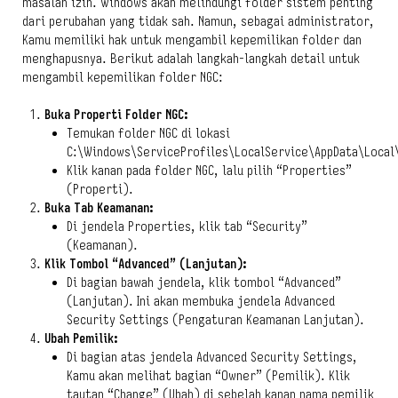
masalah izin. Windows akan melindungi folder sistem penting
dari perubahan yang tidak sah. Namun, sebagai administrator,
Kamu memiliki hak untuk mengambil kepemilikan folder dan
menghapusnya. Berikut adalah langkah-langkah detail untuk
mengambil kepemilikan folder NGC:
Buka Properti Folder NGC:
Temukan folder NGC di lokasi
C:\Windows\ServiceProfiles\LocalService\AppData\Local
Klik kanan pada folder NGC, lalu pilih “Properties”
(Properti).
Buka Tab Keamanan:
Di jendela Properties, klik tab “Security”
(Keamanan).
Klik Tombol “Advanced” (Lanjutan):
Di bagian bawah jendela, klik tombol “Advanced”
(Lanjutan). Ini akan membuka jendela Advanced
Security Settings (Pengaturan Keamanan Lanjutan).
Ubah Pemilik:
Di bagian atas jendela Advanced Security Settings,
Kamu akan melihat bagian “Owner” (Pemilik). Klik
tautan “Change” (Ubah) di sebelah kanan nama pemilik