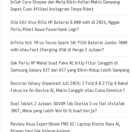
Inilah Cara Shopee dan Meta Bikin Kalian Makin Gampang
Dapat Cuan Afiliasi Instagram Tanpa Ribet
Gila Sih! Vivo Rilis HP Baterai 8.000 mAh di 2026, Nggak
Perlu Ribet Bawa Powerbank Lagi?
Infinix Hot 70 vs Tecno Spark 50: Pilih Baterai Jumbo 7000
mAh atau Fast Charging 45W di Harga 2 Jutaan?
Gak Perlu HP Mahal buat Pake AI: Intip Fitur Canggih di
Samsung Galaxy A37 dan A57 yang Bikin Hidup Lebih Gampang
Bocoran Galaxy Unpacked Juli 2026: Z Fold 8 & Z Flip 8 Bakal
Fokus ke On-Device AI, Makin Canggih atau Cuma Gimmick?
Duel Tablet 2 Jutaan: ADVAN Tab Sketsa 3 vs itel VistaTab
30GT, Mana yang Lebih Worth It buat Kerja?
Review Asus ExpertBook PM5 G2: Laptop Bisnis Rasa AI,
Ringan tapi Gak Kaleng-kaleng