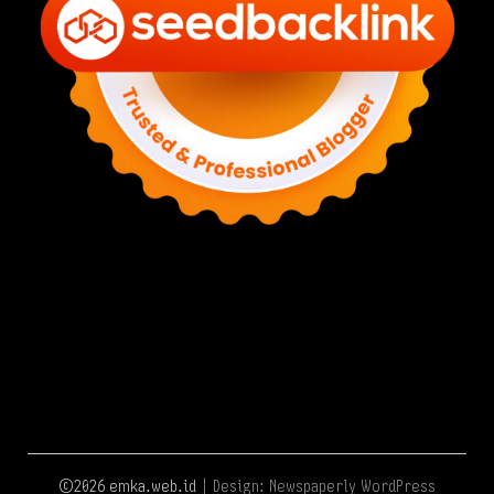
©2026 emka.web.id
| Design:
Newspaperly WordPress